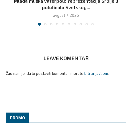
Mlada muška vaterpolo reprezentacija Srbije u
polufinalu Svetskog...
avgust 7, 2026
LEAVE KOMENTAR
Žao nam je, da bi postavili komentar, morate
biti prijavljeni
.
PROMO