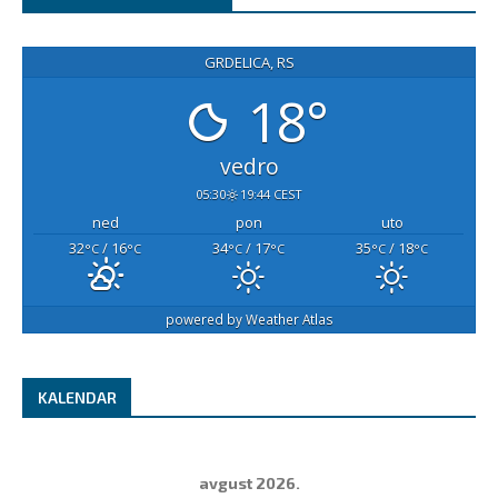
GRDELICA, RS
18°
vedro
05:30
19:44 CEST
ned
pon
uto
32
/ 16
34
/ 17
35
/ 18
°C
°C
°C
°C
°C
°C
powered by
Weather Atlas
KALENDAR
avgust 2026.