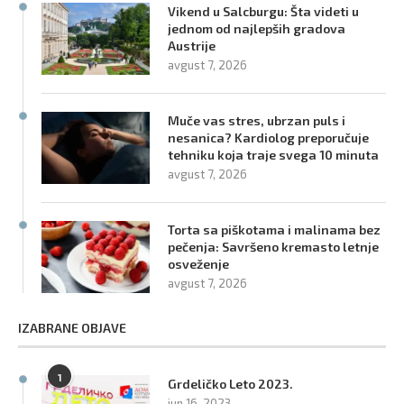
Vikend u Salcburgu: Šta videti u
jednom od najlepših gradova
Austrije
avgust 7, 2026
Muče vas stres, ubrzan puls i
nesanica? Kardiolog preporučuje
tehniku koja traje svega 10 minuta
avgust 7, 2026
Torta sa piškotama i malinama bez
pečenja: Savršeno kremasto letnje
osveženje
avgust 7, 2026
IZABRANE OBJAVE
1
Grdeličko Leto 2023.
jun 16, 2023