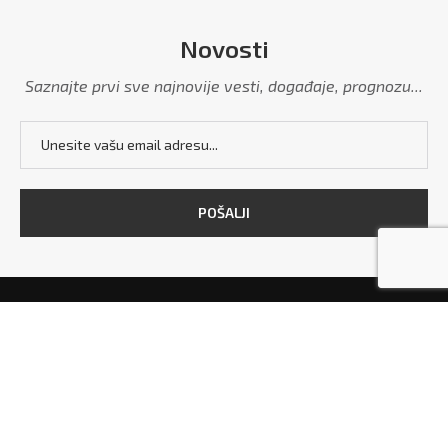
Novosti
Saznajte prvi sve najnovije vesti, događaje, prognozu...
POČETNA
MARKETING
POLITIKA PRIVATNOSTI
USLOVI KORIŠĆENJA
KONTAKT
Copyright © 2026 - All Right Reserved. Designed and Developed by