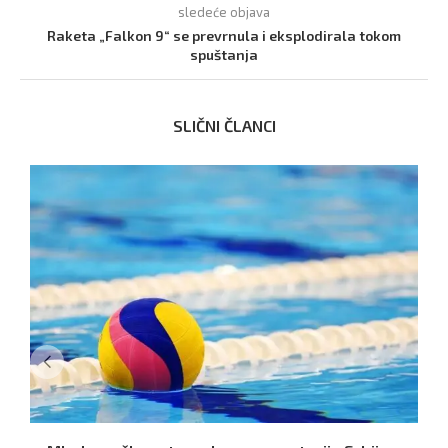
sledeće objava
Raketa „Falkon 9“ se prevrnula i eksplodirala tokom
spuštanja
SLIČNI ČLANCI