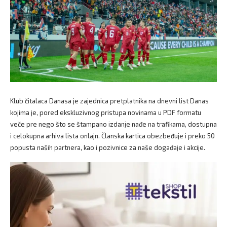
Klub čitalaca Danasa je zajednica pretplatnika na dnevni list Danas
kojima je, pored ekskluzivnog pristupa novinama u PDF formatu
veče pre nego što se štampano izdanje nađe na trafikama, dostupna
i celokupna arhiva lista onlajn. Članska kartica obezbeđuje i preko 50
popusta naših partnera, kao i pozivnice za naše događaje i akcije.