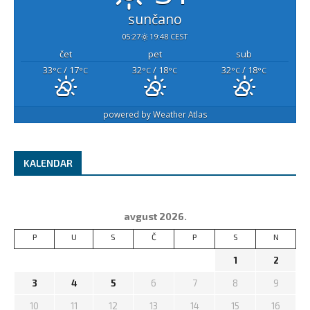
sunčano
05:27
19:48 CEST
čet
pet
sub
33
/ 17
32
/ 18
32
/ 18
°C
°C
°C
°C
°C
°C
powered by
Weather Atlas
KALENDAR
avgust 2026.
P
U
S
Č
P
S
N
1
2
3
4
5
6
7
8
9
10
11
12
13
14
15
16