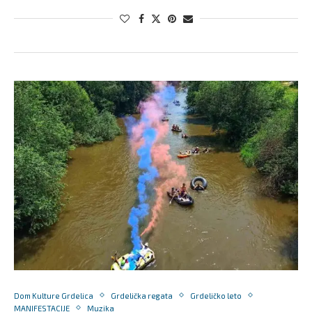
Dom Kulture Grdelica
Grdelička regata
Grdeličko leto
MANIFESTACIJE
Muzika