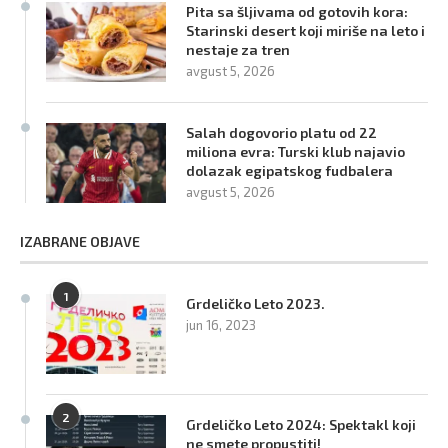
Pita sa šljivama od gotovih kora:
Starinski desert koji miriše na leto i
nestaje za tren
avgust 5, 2026
Salah dogovorio platu od 22
miliona evra: Turski klub najavio
dolazak egipatskog fudbalera
avgust 5, 2026
IZABRANE OBJAVE
1
Grdeličko Leto 2023.
jun 16, 2023
2
Grdeličko Leto 2024: Spektakl koji
ne smete propustiti!