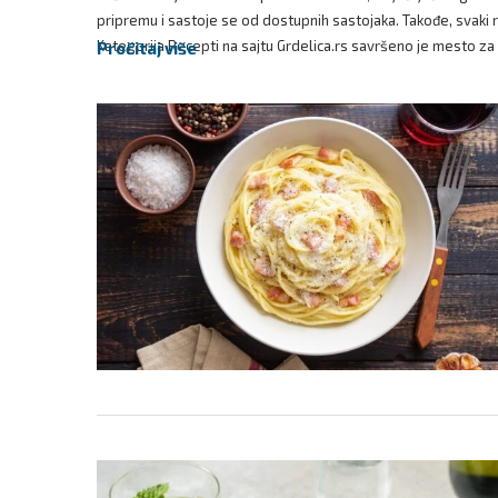
pripremu i sastoje se od dostupnih sastojaka. Takođe, svaki 
Kategorija Recepti na sajtu Grdelica.rs savršeno je mesto za s
Pročitaj više