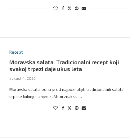
Recepti
Moravska salata: Tradicionalni recept koji
svakoj trpezi daje ukus leta
avgust 4, 2026
Moravska salata jedna je od najpoznatijih tradicionalnih salata
srpske kuhinje, a njen zaštitni znak su …