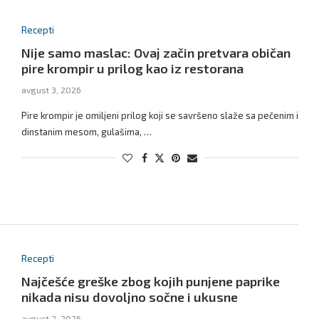
Recepti
Nije samo maslac: Ovaj začin pretvara običan
pire krompir u prilog kao iz restorana
avgust 3, 2026
Pire krompir je omiljeni prilog koji se savršeno slaže sa pečenim i
dinstanim mesom, gulašima, …
Recepti
Najčešće greške zbog kojih punjene paprike
nikada nisu dovoljno sočne i ukusne
avgust 2, 2026