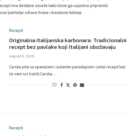
recept ima detaljne savete kako biste ga uspešno pripremili.
ve ljubitelje zdrave hrane i kreativne kuhinje.
Recepti
Originalna italijanska karbonara: Tradicionalni
recept bez pavlake koji Italijani obožavaju
avgust 6, 2026
Carska pita sa spanaćem i sušenim paradajzom: Letnji recept koji
će vam svi tražiti Carska …
Recepti