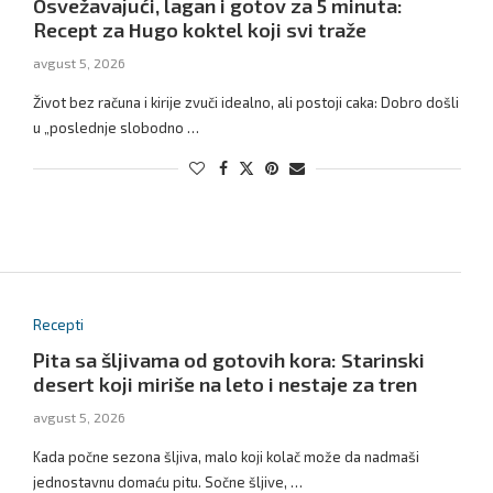
Osvežavajući, lagan i gotov za 5 minuta:
Recept za Hugo koktel koji svi traže
avgust 5, 2026
Život bez računa i kirije zvuči idealno, ali postoji caka: Dobro došli
u „poslednje slobodno …
Recepti
Pita sa šljivama od gotovih kora: Starinski
desert koji miriše na leto i nestaje za tren
avgust 5, 2026
Kada počne sezona šljiva, malo koji kolač može da nadmaši
jednostavnu domaću pitu. Sočne šljive, …