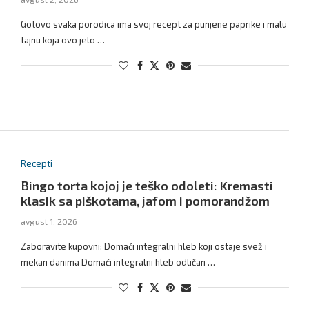
Gotovo svaka porodica ima svoj recept za punjene paprike i malu
tajnu koja ovo jelo …
Recepti
Bingo torta kojoj je teško odoleti: Kremasti
klasik sa piškotama, jafom i pomorandžom
avgust 1, 2026
Zaboravite kupovni: Domaći integralni hleb koji ostaje svež i
mekan danima Domaći integralni hleb odličan …