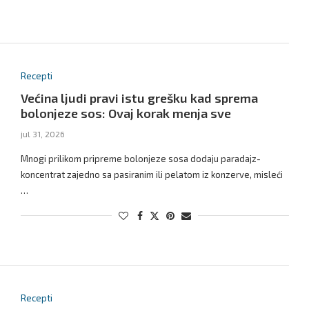
Recepti
Većina ljudi pravi istu grešku kad sprema
bolonjeze sos: Ovaj korak menja sve
jul 31, 2026
Mnogi prilikom pripreme bolonjeze sosa dodaju paradajz-
koncentrat zajedno sa pasiranim ili pelatom iz konzerve, misleći
…
Recepti