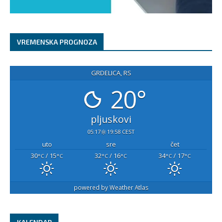
VREMENSKA PROGNOZA
GRDELICA, RS
20°
pljuskovi
05:17
19:58 CEST
uto
sre
čet
30
/ 15
32
/ 16
34
/ 17
°C
°C
°C
°C
°C
°C
powered by
Weather Atlas