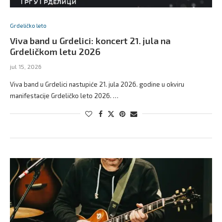
Grdeličko leto
Viva band u Grdelici: koncert 21. jula na
Grdeličkom letu 2026
jul 15, 2026
Viva band u Grdelici nastupiće 21. jula 2026. godine u okviru
manifestacije Grdeličko leto 2026. …