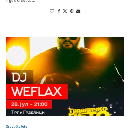
Trgu u Grdelici. …
zajednicu je neprocenjiv. Ukoliko želite da saznate više o kulturi i
istoriji ovog područja i da uživate u raznim zabavnim aktivnostima,
Grdeličko leto je pravo mesto za Vas.
Autor: Donkin
Grdeličko leto