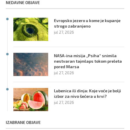
NEDAVNE OBJAVE
Evropsko jezero u kome je kupanje
strogo zabranjeno
jul 27, 2026
NASA-ina misija „Psiha“ snimila
nestvaran tajmlaps tokom preleta
pored Marsa
jul 27, 2026
Lubenica ili dinja: Koje voće je bolji
izbor za nivo šećera u krvi?
jul 27, 2026
IZABRANE OBJAVE