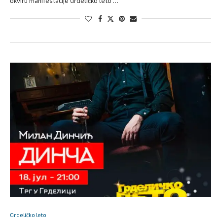
okviru manifestacije Grdeličko leto …
Grdeličko leto