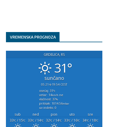
VREMENSKA PROGNOZA
GRDELICA, RS
31°
sunčano
05:21
19:54 CEST
osećaj: 31
°c
vetar: 14
ne
km/h
vlažnost: 37
%
pritisak: 1014.56
mbar
uv indeks: 0
sub
ned
pon
uto
sre
33
/ 15
33
/ 14
32
/ 14
33
/ 16
34
/ 18
°C
°C
°C
°C
°C
°C
°C
°C
°C
°C