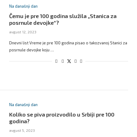
Na današnji dan
Čemu je pre 100 godina služila „Stanica za
posrnule devojke“?
avgust 12, 2023
Dnevni list Vreme je pre 100 godina pisao o takozvanoj Stanici za
posrnule devojke koju …
Na današnji dan
Koliko se piva proizvodilo u Srbiji pre 100
godina?
avgust 5, 2023