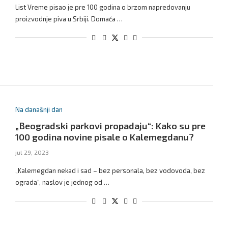
List Vreme pisao je pre 100 godina o brzom napredovanju
proizvodnje piva u Srbiji. Domaća …
Na današnji dan
„Beogradski parkovi propadaju“: Kako su pre
100 godina novine pisale o Kalemegdanu?
jul 29, 2023
„Kalemegdan nekad i sad – bez personala, bez vodovoda, bez
ograda“, naslov je jednog od …