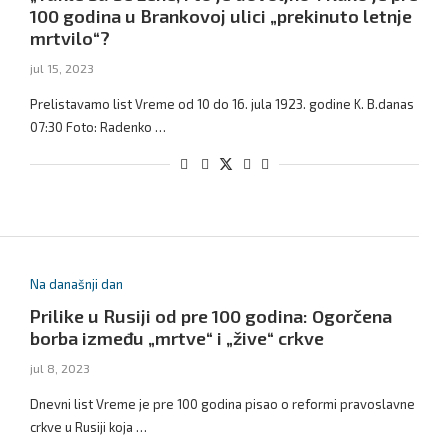
100 godina u Brankovoj ulici „prekinuto letnje
mrtvilo“?
jul 15, 2023
Prelistavamo list Vreme od 10 do 16. jula 1923. godine K. B.danas
07:30 Foto: Radenko …
Na današnji dan
Prilike u Rusiji od pre 100 godina: Ogorčena
borba između „mrtve“ i „žive“ crkve
jul 8, 2023
Dnevni list Vreme je pre 100 godina pisao o reformi pravoslavne
crkve u Rusiji koja …