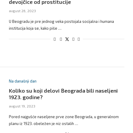
devojčice od prostitucije
avgust 26, 2023
U Beogradu je pre jednog veka postojala socijalna i humana
institucija koja se, kako piše …
Na današnji dan
Koliko su koji delovi Beograda bili naseljeni
1923. godine?
avgust 19, 2023
Pored najgušće naseljene prve zone Beograda, u generalnom
planu iz 1923. obeležen je niz ostalih …