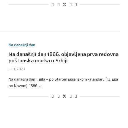
Na današnji dan
Na današnji dan 1866. objavljena prva redovna
poštanska marka u Srbiji
jul 1, 2023
Na današnji dan 1. jula – po Starom julijanskom kalendaru (13. jula
po Novom), 1866. …