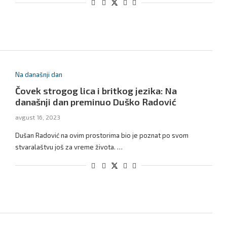
Na današnji dan
Čovek strogog lica i britkog jezika: Na
današnji dan preminuo Duško Radović
avgust 16, 2023
Dušan Radović na ovim prostorima bio je poznat po svom
stvaralaštvu još za vreme života. …