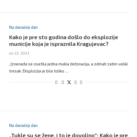
Na današnji dan
Kako je pre sto godina došlo do eksplozije
municije koja je ispraznila Kragujevac?
jul 22, 2023
„Iznenada se osetila jedna mukla detonacija, a odmah zatim veliki
tresak. Eksplozija je bila toliko …
Na današnji dan
„Tukle su se žene, i to je dovoljno“: Kako je pre