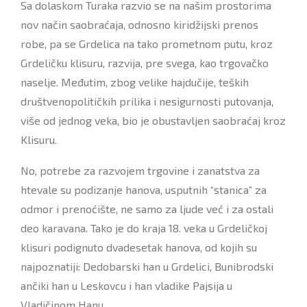
Sa dolaskom Turaka razvio se na našim prostorima
nov način saobraćaja, odnosno kiridžijski prenos
robe, pa se Grdelica na tako prometnom putu, kroz
Grdeličku klisuru, razvija, pre svega, kao trgovačko
naselјe. Međutim, zbog velike hajdučije, teških
društvenopolitičkih prilika i nesigurnosti putovanja,
više od jednog veka, bio je obustavlјen saobraćaj kroz
Klisuru.
No, potrebe za razvojem trgovine i zanatstva za
htevale su podizanje hanova, usputnih “stanica” za
odmor i prenoćište, ne samo za lјude već i za ostali
deo karavana. Tako je do kraja 18. veka u Grdeličkoj
klisuri podignuto dvadesetak hanova, od kojih su
najpoznatiji: Dedobarski han u Grdelici, Bunibrodski
ančiki han u Leskovcu i han vladike Pajsija u
Vladičinom Hanu.