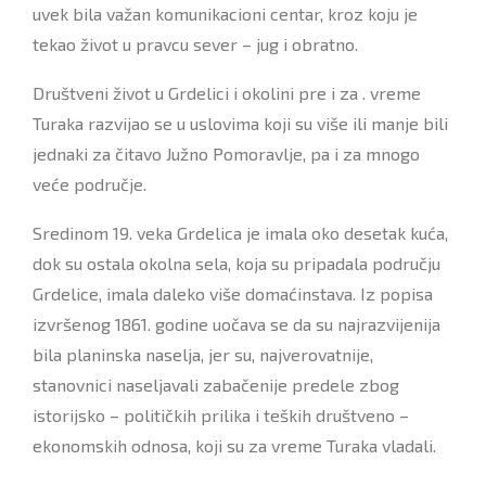
uvek bila važan komunikacioni centar, kroz koju je
tekao život u pravcu sever – jug i obratno.
Društveni život u Grdelici i okolini pre i za . vreme
Turaka razvijao se u uslovima koji su više ili manje bili
jednaki za čitavo Južno Pomoravlјe, pa i za mnogo
veće područje.
Sredinom 19. veka Grdelica je imala oko desetak kuća,
dok su ostala okolna sela, koja su pripadala području
Grdelice, imala daleko više domaćinstava. Iz popisa
izvršenog 1861. godine uočava se da su najrazvijenija
bila planinska naselјa, jer su, najverovatnije,
stanovnici naselјavali zabačenije predele zbog
istorijsko – političkih prilika i teških društveno –
ekonomskih odnosa, koji su za vreme Turaka vladali.