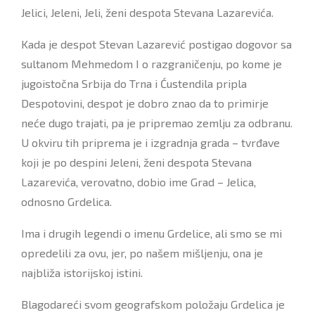
Jelici, Jeleni, Jeli, ženi despota Stevana Lazarevića.
Kada je despot Stevan Lazarević postigao dogovor sa
sultanom Mehmedom I o razgraničenju, po kome je
jugoistočna Srbija do Trna i Ćustendila pripla
Despotovini, despot je dobro znao da to primirje
neće dugo trajati, pa je pripremao zemlјu za odbranu.
U okviru tih priprema je i izgradnja grada – tvrđave
koji je po despini Jeleni, ženi despota Stevana
Lazarevića, verovatno, dobio ime Grad – Jelica,
odnosno Grdelica.
Ima i drugih legendi o imenu Grdelice, ali smo se mi
opredelili za ovu, jer, po našem mišlјenju, ona je
najbliža istorijskoj istini.
Blagodareći svom geografskom položaju Grdelica je