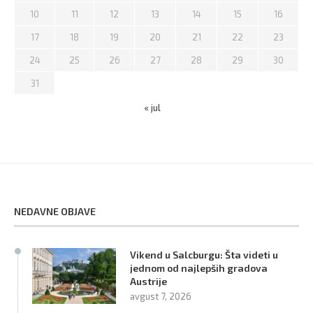
10
11
12
13
14
15
16
17
18
19
20
21
22
23
24
25
26
27
28
29
30
31
« jul
NEDAVNE OBJAVE
Vikend u Salcburgu: Šta videti u
jednom od najlepših gradova
Austrije
avgust 7, 2026