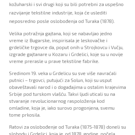
kožuharski i svi drugi koji su bili potrebni za uspešno
razvijanje tekstilne industrije, koja će uslediti
neposredno posle oslobođenja od Turaka (1878).
Velika potražnja gajtana, koji se nabavlјao jedno
vreme iz Bugarske, inspirisala je leskovačke i
grdeličke trgovce da, poput onih u Strojkovcu i Vučju,
izgrade gajtanare u Kozaru i Grdelici, koje su u novije
vreme prerasle u prave tekstilne fabrike.
Sredinom 19. veka u Grdelicu su sve više navraćali
putnici – trgovci, putujući za Solun, koji su usput
obaveštavali narod i o događajima u ostalim krajevima
Srbije pod turskom vlašću. Takvi lјudi uticali su na
stvaranje revolucionarnog raspoloženja kod
omladine, koja je, iako surovo progonjena, svemu
tome prkosila.
Ratovi za oslobođenje od Turaka (1875-1878) doneli su
slobodu i Grdelici, koja je, od 1878. godine, počela