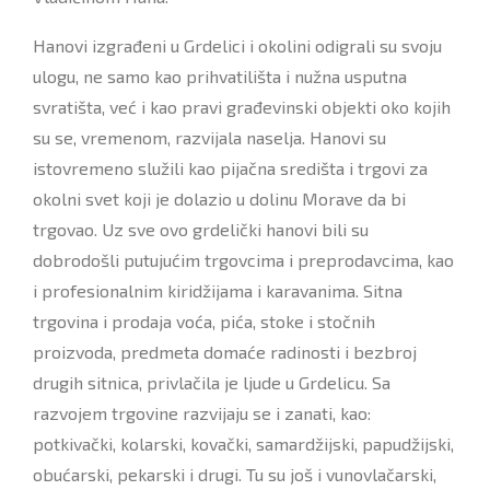
Hanovi izgrađeni u Grdelici i okolini odigrali su svoju
ulogu, ne samo kao prihvatilišta i nužna usputna
svratišta, već i kao pravi građevinski objekti oko kojih
su se, vremenom, razvijala naselјa. Hanovi su
istovremeno služili kao pijačna središta i trgovi za
okolni svet koji je dolazio u dolinu Morave da bi
trgovao. Uz sve ovo grdelički hanovi bili su
dobrodošli putujućim trgovcima i preprodavcima, kao
i profesionalnim kiridžijama i karavanima. Sitna
trgovina i prodaja voća, pića, stoke i stočnih
proizvoda, predmeta domaće radinosti i bezbroj
drugih sitnica, privlačila je lјude u Grdelicu. Sa
razvojem trgovine razvijaju se i zanati, kao:
potkivački, kolarski, kovački, samardžijski, papudžijski,
obućarski, pekarski i drugi. Tu su još i vunovlačarski,