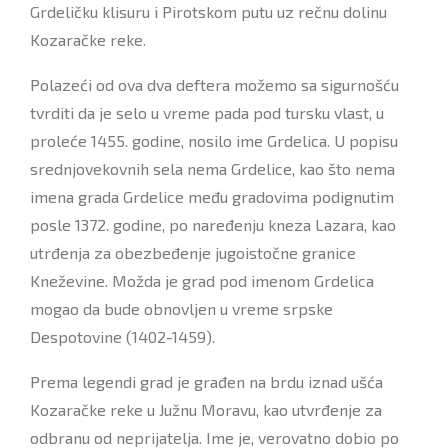
Grdeličku klisuru i Pirotskom putu uz rečnu dolinu
Kozaračke reke.
Polazeći od ova dva deftera možemo sa sigurnošću
tvrditi da je selo u vreme pada pod tursku vlast, u
proleće 1455. godine, nosilo ime Grdelica. U popisu
srednjovekovnih sela nema Grdelice, kao što nema
imena grada Grdelice među gradovima podignutim
posle 1372. godine, po naređenju kneza Lazara, kao
utrđenja za obezbeđenje jugoistočne granice
Kneževine. Možda je grad pod imenom Grdelica
mogao da bude obnovlјen u vreme srpske
Despotovine (1402-1459).
Prema legendi grad je građen na brdu iznad ušća
Kozaračke reke u Južnu Moravu, kao utvrđenje za
odbranu od neprijatelјa. Ime je, verovatno dobio po