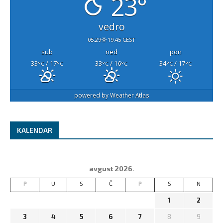
23°
vedro
05:29
19:45 CEST
sub
ned
pon
33
/ 17
33
/ 16
34
/ 17
°C
°C
°C
°C
°C
°C
powered by
Weather Atlas
KALENDAR
avgust 2026.
P
U
S
Č
P
S
N
1
2
3
4
5
6
7
8
9