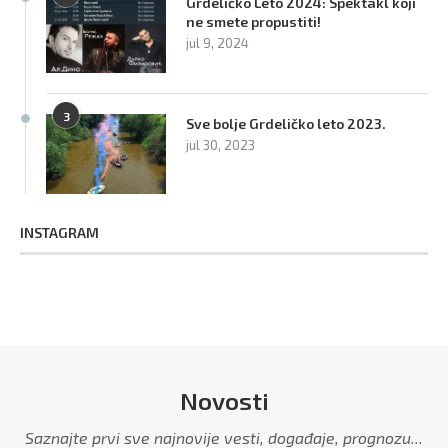
Grdeličko Leto 2024: Spektakl koji
ne smete propustiti!
jul 9, 2024
3
Sve bolje Grdeličko leto 2023.
jul 30, 2023
INSTAGRAM
Novosti
Saznajte prvi sve najnovije vesti, događaje, prognozu...