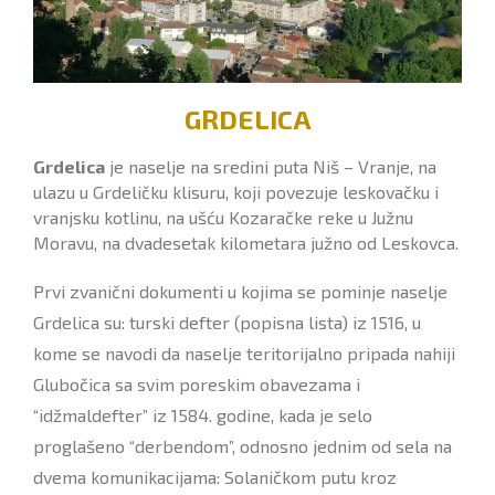
GRDELICA
Grdelica
je naselјe na sredini puta Niš – Vranje, na
ulazu u Grdeličku klisuru, koji povezuje leskovačku i
vranjsku kotlinu, na ušću Kozaračke reke u Južnu
Moravu, na dvadesetak kilometara južno od Leskovca.
Prvi zvanični dokumenti u kojima se pominje naselјe
Grdelica
su: turski defter (popisna lista) iz 1516, u
kome se navodi da naselјe teritorijalno pripada nahiji
Glubočica sa svim poreskim obavezama i
“idžmaldefter” iz 1584. godine, kada je selo
proglašeno “derbendom”, odnosno jednim od sela na
dvema komunikacijama: Solaničkom putu kroz