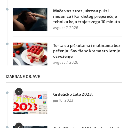
Muče vas stres, ubrzan puls i
nesanica? Kardiolog preporučuje
tehniku koja traje svega 10 minuta
avgust 7, 2026
Torta sa piškotama i malinama bez
pečenja: Savršeno kremasto letnje
osveženje
avgust 7, 2026
IZABRANE OBJAVE
1
Grdeličko Leto 2023.
jun 16, 2023
2