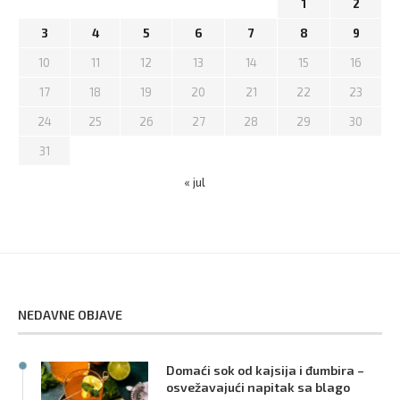
1
2
3
4
5
6
7
8
9
10
11
12
13
14
15
16
17
18
19
20
21
22
23
24
25
26
27
28
29
30
31
« jul
NEDAVNE OBJAVE
Domaći sok od kajsija i đumbira –
osvežavajući napitak sa blago