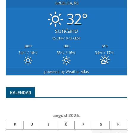
GRDELICA, RS
32°
sunčano
05:31
19:43 CEST
pon
uto
sre
34
/ 16
35
/ 16
34
/ 17
°C
°C
°C
°C
°C
°C
powered by
Weather Atlas
KALENDAR
avgust 2026.
P
U
S
Č
P
S
N