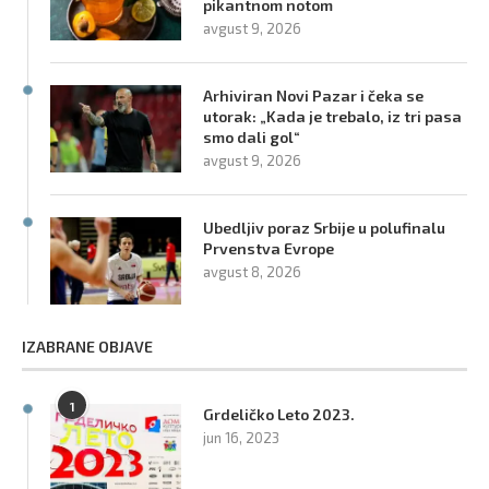
pikantnom notom
avgust 9, 2026
Arhiviran Novi Pazar i čeka se
utorak: „Kada je trebalo, iz tri pasa
smo dali gol“
avgust 9, 2026
Ubedljiv poraz Srbije u polufinalu
Prvenstva Evrope
avgust 8, 2026
IZABRANE OBJAVE
1
Grdeličko Leto 2023.
jun 16, 2023