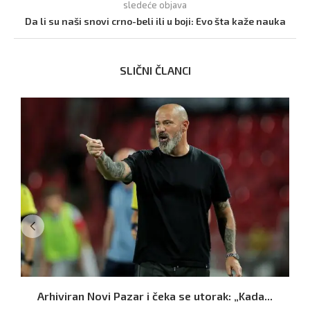
sledeće objava
Da li su naši snovi crno-beli ili u boji: Evo šta kaže nauka
SLIČNI ČLANCI
Arhiviran Novi Pazar i čeka se utorak: „Kada...