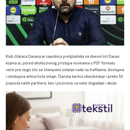
Klub čitalaca Danasa je zajednica pretplatnika na dnevni list Danas
kojima je, pored ekskluzivnog pristupa novinama u PDF formatu
veče pre nego što se štampano izdanje nađe na trafikama, dostupna
i celokupna arhiva lista onlajn. Članska kartica obezbeđuje i preko 50
popusta naših partnera, kao i pozivnice za naše događaje i akcije.