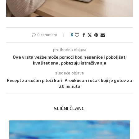
0 comment
0
prethodno objava
Ova vrsta vežbe može pomoći kod nesanice i poboljšati
kvalitet sna, pokazuju istraživanja
sledeće objava
Recept za sočan pileći kari: Preukusan ručak koji je gotov za
20 minuta
SLIČNI ČLANCI