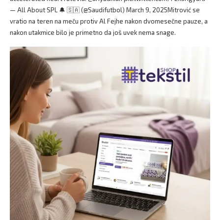
— All About SPL 🔔 🇸🇦 (@Saudifutbol) March 9, 2025Mitrović se
vratio na teren na meču protiv Al Fejhe nakon dvomesečne pauze, a
nakon utakmice bilo je primetno da još uvek nema snage.