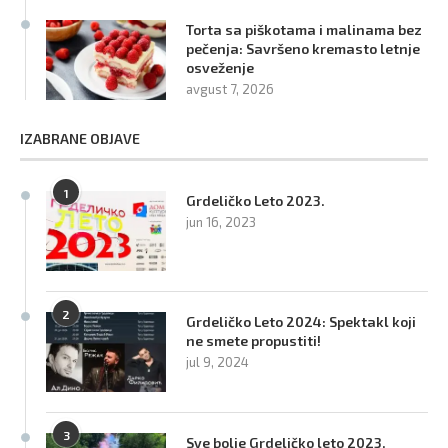
Torta sa piškotama i malinama bez
pečenja: Savršeno kremasto letnje
osveženje
avgust 7, 2026
IZABRANE OBJAVE
1
Grdeličko Leto 2023.
jun 16, 2023
2
Grdeličko Leto 2024: Spektakl koji
ne smete propustiti!
jul 9, 2024
3
Sve bolje Grdeličko leto 2023.