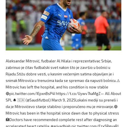
Aleksandar Mitrović, fudbaler Al Hilala i reprezentativac Srbije,
zabrinuo je čitav fudbalski svet nakon što je završio u bolnici u
Rijadu.Stižu dobre vesti, u kasnim večernjim satima objavljen je i
snimak Mitrovića u trenucima kada se spremao da napusti bolnicu.⚠️
Mitrovic has left the hospital, and his condition is now stable
🔵pic.twitter.com/IEpxnBsP4I https://t.co/Uywv7kaMgZ— All About
SPL 🔔 🇸🇦 (@Saudifutbol) March 9, 2025Lokalni mediji su preneli i
da je Mitrovićevo stanje stabilno i preporučeno mu je mirovanje.🔵
Mitrovic has been in the hospital since dawn due to physical stress
🏥Doctors have recommended complete rest after diagnosing an
accelerated heart rateVia: @ariyadhiah pic.twitter.com/Fzx5RgyaRJ