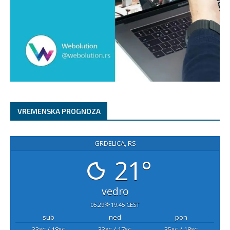
VREMENSKA PROGNOZA
GRDELICA, RS
21°
vedro
05:29
19:45 CEST
sub
ned
pon
33
/ 18
33
/ 17
35
/ 18
°C
°C
°C
°C
°C
°C