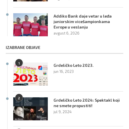
Addiko Bank daje vetar u leđa
juniorskim vicešampionkama
Evrope u veslanju
avgust 6, 2026
IZABRANE OBJAVE
1
Grdeličko Leto 2023.
jun 16, 2023
2
Grdeličko Leto 2024: Spektakl koji
ne smete propustiti!
jul 9, 2024