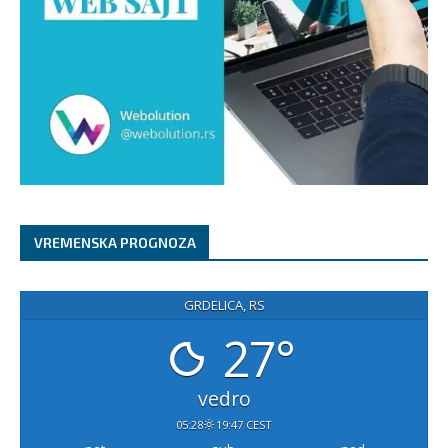
VREMENSKA PROGNOZA
GRDELICA, RS
27°
vedro
05:28
19:47 CEST