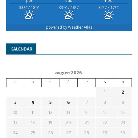
pet
sub
ned
33
/ 18
33
/ 18
32
/ 17
°C
°C
°C
°C
°C
°C
powered by
Weather Atlas
KALENDAR
avgust 2026.
P
U
S
Č
P
S
N
1
2
3
4
5
6
7
8
9
10
11
12
13
14
15
16
17
18
19
20
21
22
23
24
25
26
27
28
29
30