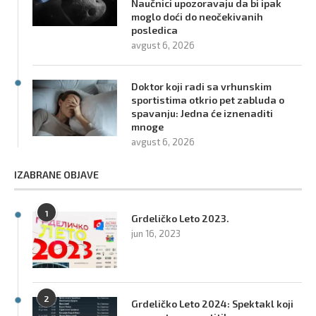
Naučnici upozoravaju da bi ipak
moglo doći do neočekivanih
posledica
avgust 6, 2026
Doktor koji radi sa vrhunskim
sportistima otkrio pet zabluda o
spavanju: Jedna će iznenaditi
mnoge
avgust 6, 2026
IZABRANE OBJAVE
1
Grdeličko Leto 2023.
jun 16, 2023
2
Grdeličko Leto 2024: Spektakl koji