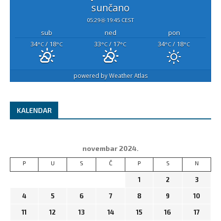
sunčano
05:29
19:45 CEST
sub
ned
pon
34
/ 18
33
/ 17
34
/ 18
°C
°C
°C
°C
°C
°C
powered by
Weather Atlas
KALENDAR
novembar 2024.
P
U
S
Č
P
S
N
1
2
3
4
5
6
7
8
9
10
11
12
13
14
15
16
17