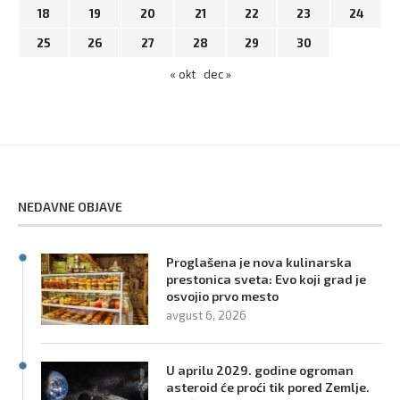
18
19
20
21
22
23
24
25
26
27
28
29
30
« okt
dec »
NEDAVNE OBJAVE
Proglašena je nova kulinarska
prestonica sveta: Evo koji grad je
osvojio prvo mesto
avgust 6, 2026
U aprilu 2029. godine ogroman
asteroid će proći tik pored Zemlje.