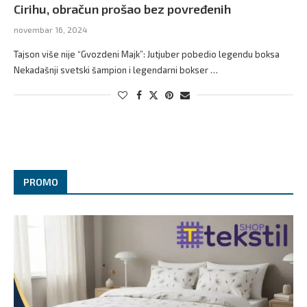
Cirihu, obračun prošao bez povređenih
novembar 16, 2024
Tajson više nije “Gvozdeni Majk”: Jutjuber pobedio legendu boksa
Nekadašnji svetski šampion i legendarni bokser …
PROMO