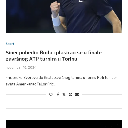
Sport
Siner pobedio Ruda i plasirao se u finale
završnog ATP turnira u Torinu
novembar 16, 2024
Fric preko Zvereva do finala završnog turnira u Torinu Peti teniser
sveta Amerikanac Tejlor Fric …