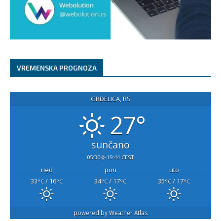
VREMENSKA PROGNOZA
GRDELICA, RS
27°
sunčano
05:30
19:44 CEST
ned
pon
uto
33
/ 16
34
/ 17
35
/ 17
°C
°C
°C
°C
°C
°C
powered by
Weather Atlas