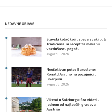
NEDAVNE OBJAVE
Slavski kolač koji uspeva svaki put:
Tradicionalni recept za mekanu i
vazdušastu pogaču
avgust 8, 2026
Neočekivan potez Barselone:
Ronald Arauho na pozajmici u
Liverpulu
avgust 8, 2026
Vikend u Salcburgu: Šta videti u
jednom od najlepših gradova
Austrije