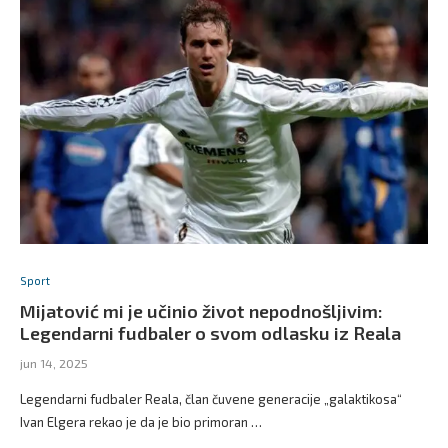
Sport
Mijatović mi je učinio život nepodnošljivim:
Legendarni fudbaler o svom odlasku iz Reala
jun 14, 2025
Legendarni fudbaler Reala, član čuvene generacije „galaktikosa“
Ivan Elgera rekao je da je bio primoran …