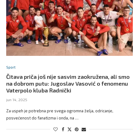
Sport
Čitava priča još nije sasvim zaokružena, ali smo
na dobrom putu: Jugoslav Vasović o fenomenu
Vaterpolo kluba Radnički
jun 14, 2025
Za uspeh je potrebna pre svega ogromna želja, odricanje,
posvećenost do fanatizma i onda, na …