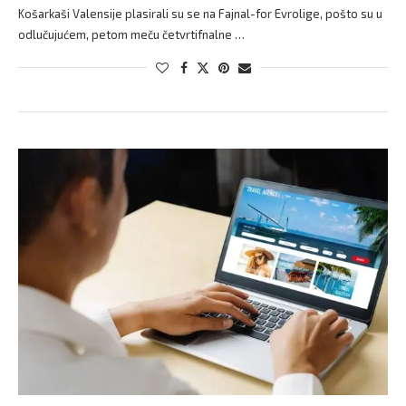
Košarkaši Valensije plasirali su se na Fajnal-for Evrolige, pošto su u
odlučujućem, petom meču četvrtifnalne …