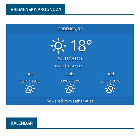
VREMENSKA PROGNOZA
GRDELICA, RS
18°
sunčano
05:28
19:47 CEST
pet
sub
ned
32
/ 19
33
/ 19
32
/ 18
°C
°C
°C
°C
°C
°C
powered by
Weather Atlas
KALENDAR