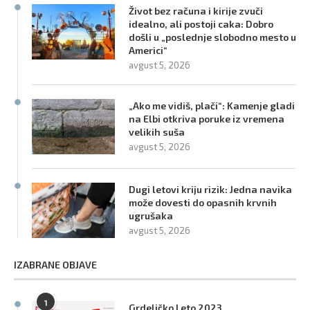
Život bez računa i kirije zvuči
idealno, ali postoji caka: Dobro
došli u „poslednje slobodno mesto u
Americi“
avgust 5, 2026
„Ako me vidiš, plači“: Kamenje gladi
na Elbi otkriva poruke iz vremena
velikih suša
avgust 5, 2026
Dugi letovi kriju rizik: Jedna navika
može dovesti do opasnih krvnih
ugrušaka
avgust 5, 2026
IZABRANE OBJAVE
1
Grdeličko Leto 2023.