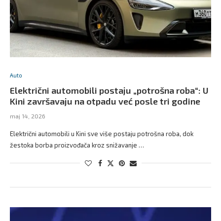
Auto
Električni automobili postaju „potrošna roba“: U
Kini završavaju na otpadu već posle tri godine
maj 14, 2026
Električni automobili u Kini sve više postaju potrošna roba, dok
žestoka borba proizvođača kroz snižavanje …