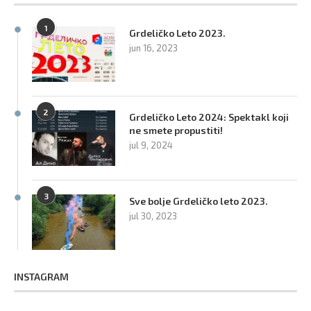
1
Grdeličko Leto 2023.
jun 16, 2023
2
Grdeličko Leto 2024: Spektakl koji
ne smete propustiti!
jul 9, 2024
3
Sve bolje Grdeličko leto 2023.
jul 30, 2023
INSTAGRAM