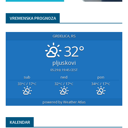
VREMENSKA PROGNOZA
GRDELICA, RS
32°
pljuskovi
05:29
19:45 CEST
sub
ned
pon
33
/ 17
32
/ 17
34
/ 17
°C
°C
°C
°C
°C
°C
powered by
Weather Atlas
KALENDAR