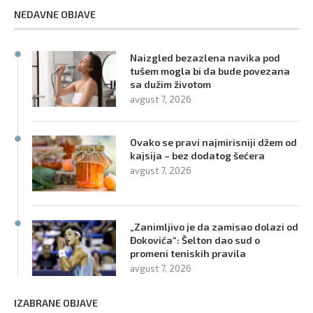
NEDAVNE OBJAVE
Naizgled bezazlena navika pod
tušem mogla bi da bude povezana
sa dužim životom
avgust 7, 2026
Ovako se pravi najmirisniji džem od
kajsija – bez dodatog šećera
avgust 7, 2026
„Zanimljivo je da zamisao dolazi od
Đokovića“: Šelton dao sud o
promeni teniskih pravila
avgust 7, 2026
IZABRANE OBJAVE