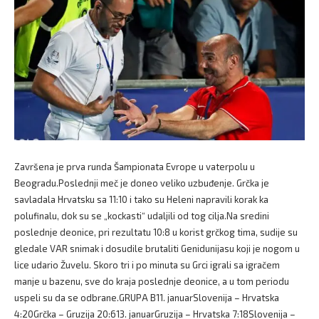
Završena je prva runda Šampionata Evrope u vaterpolu u
Beogradu.Poslednji meč je doneo veliko uzbuđenje. Grčka je
savladala Hrvatsku sa 11:10 i tako su Heleni napravili korak ka
polufinalu, dok su se „kockasti“ udaljili od tog cilja.Na sredini
poslednje deonice, pri rezultatu 10:8 u korist grčkog tima, sudije su
gledale VAR snimak i dosudile brutaliti Genidunijasu koji je nogom u
lice udario Žuvelu. Skoro tri i po minuta su Grci igrali sa igračem
manje u bazenu, sve do kraja poslednje deonice, a u tom periodu
uspeli su da se odbrane.GRUPA B11. januarSlovenija – Hrvatska
4:20Grčka – Gruzija 20:613. januarGruzija – Hrvatska 7:18Slovenija –