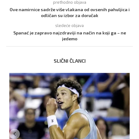
prethodno objava
Ove namirnice sadrže više vlakana od ovsenih pahuljica i
odličan su izbor za doručak
sledeće objava
Spanać je zapravo najzdraviji na način na koji ga – ne
jedemo
SLIČNI ČLANCI