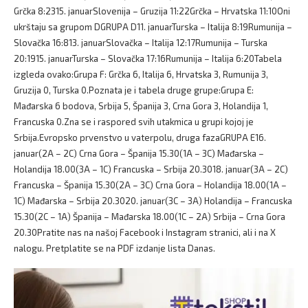
Grčka 8:2315. januarSlovenija – Gruzija 11:22Grčka – Hrvatska 11:10Oni
ukrštaju sa grupom DGRUPA D11. januarTurska – Italija 8:19Rumunija –
Slovačka 16:813. januarSlovačka – Italija 12:17Rumunija – Turska
20:1915. januarTurska – Slovačka 17:16Rumunija – Italija 6:20Tabela
izgleda ovako:Grupa F: Grčka 6, Italija 6, Hrvatska 3, Rumunija 3,
Gruzija 0, Turska 0.Poznata je i tabela druge grupe:Grupa E:
Mađarska 6 bodova, Srbija 5, Španija 3, Crna Gora 3, Holandija 1,
Francuska 0.Zna se i raspored svih utakmica u grupi kojoj je
Srbija.Evropsko prvenstvo u vaterpolu, druga fazaGRUPA E16.
januar(2A – 2C) Crna Gora – Španija 15.30(1A – 3C) Mađarska –
Holandija 18.00(3A – 1C) Francuska – Srbija 20.3018. januar(3A – 2C)
Francuska – Španija 15.30(2A – 3C) Crna Gora – Holandija 18.00(1A –
1C) Mađarska – Srbija 20.3020. januar(3C – 3A) Holandija – Francuska
15.30(2C – 1A) Španija – Mađarska 18.00(1C – 2A) Srbija – Crna Gora
20.30Pratite nas na našoj Facebook i Instagram stranici, ali i na X
nalogu. Pretplatite se na PDF izdanje lista Danas.