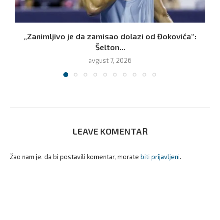
„Zanimljivo je da zamisao dolazi od Đokovića“:
B
Šelton...
avgust 7, 2026
LEAVE KOMENTAR
Žao nam je, da bi postavili komentar, morate
biti prijavljeni
.