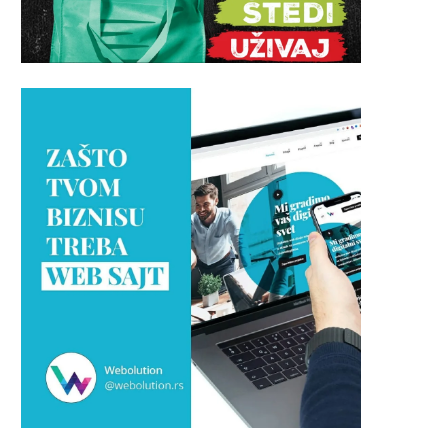
rac u Banjoj Luci propustio priliku
Addiko Bank daje vetar u l
da ubedljivije...
juniorskim vicešampionkama