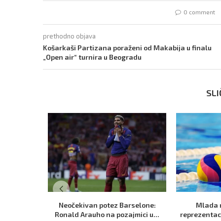
0 comment
prethodno objava
Košarkaši Partizana poraženi od Makabija u finalu
„Open air“ turnira u Beogradu
SLI
Neočekivan potez Barselone:
Mlada 
Ronald Arauho na pozajmici u...
reprezentaci