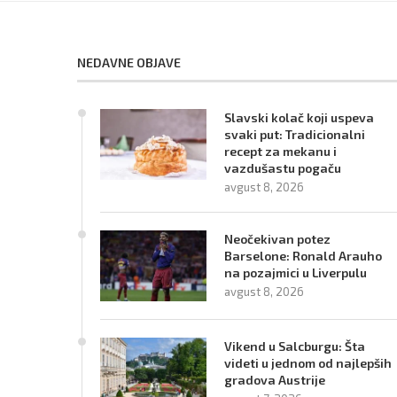
NEDAVNE OBJAVE
Slavski kolač koji uspeva
svaki put: Tradicionalni
recept za mekanu i
vazdušastu pogaču
avgust 8, 2026
Neočekivan potez
Barselone: Ronald Arauho
na pozajmici u Liverpulu
avgust 8, 2026
Vikend u Salcburgu: Šta
videti u jednom od najlepših
gradova Austrije