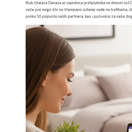
Klub čitalaca Danasa je zajednica pretplatnika na dnevni lis
veče pre nego što se štampano izdanje nađe na trafikama, dos
preko 50 popusta naših partnera, kao i pozivnice za naše doga