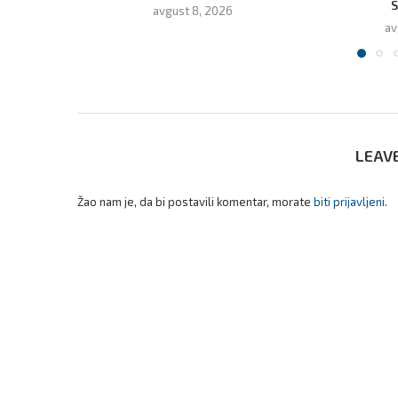
S
avgust 8, 2026
av
LEAV
Žao nam je, da bi postavili komentar, morate
biti prijavljeni
.