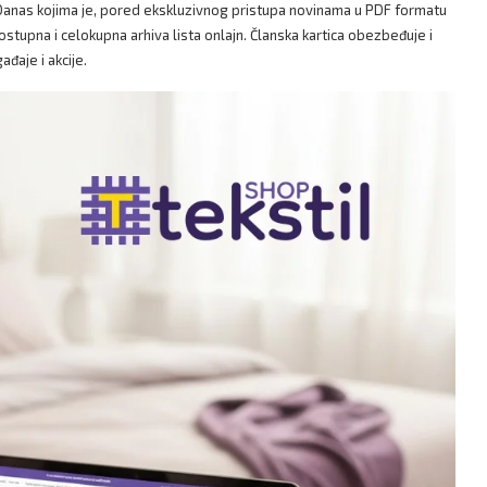
t Danas kojima je, pored ekskluzivnog pristupa novinama u PDF formatu
tupna i celokupna arhiva lista onlajn. Članska kartica obezbeđuje i
đaje i akcije.