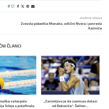
0
sledeće objava
Zvezda pobedila Monako, odlični Nvora i povreda
Kalinića
ČNI ČLANCI
muška vaterpolo
„Zanimljivo je da zamisao dolazi
Bo
ja Srbije u polufinalu
od Đokovića“: Šelton...