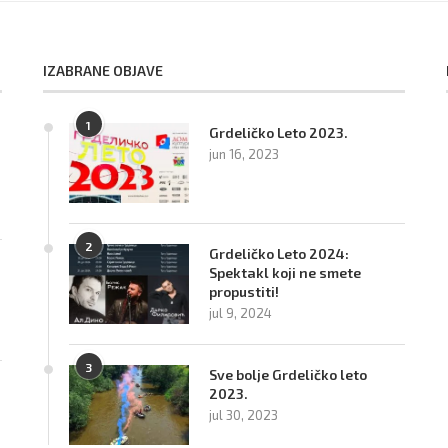
IZABRANE OBJAVE
1
Grdeličko Leto 2023.
jun 16, 2023
2
Grdeličko Leto 2024:
Spektakl koji ne smete
propustiti!
jul 9, 2024
3
Sve bolje Grdeličko leto
2023.
jul 30, 2023