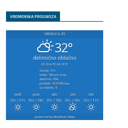
avgust 6, 2026
avgust 6, 2026
VREMENSKA PROGNOZA
GRDELICA, RS
32°
delimično oblačno
05:30
19:44 CEST
osećaj: 33
°c
vetar: 18
nnw
km/h
vlažnost: 43
%
pritisak: 1013.88
mbar
uv indeks: 4
ned
pon
uto
sre
čet
33
/ 17
35
/ 18
35
/ 18
35
/ 18
32
/ 17
°C
°C
°C
°C
°C
°C
°C
°C
°C
°C
powered by
Weather Atlas