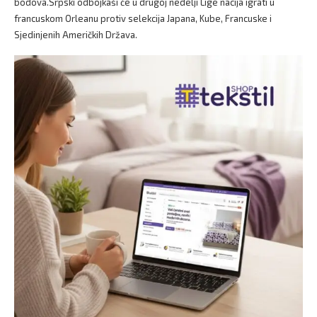
bodova.Srpski odbojkaši će u drugoj nedelji Lige nacija igrati u
francuskom Orleanu protiv selekcija Japana, Kube, Francuske i
Sjedinjenih Američkih Država.