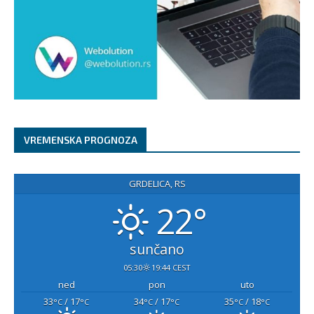
VREMENSKA PROGNOZA
GRDELICA, RS
22°
sunčano
05:30
19:44 CEST
ned
pon
uto
33
/ 17
34
/ 17
35
/ 18
°C
°C
°C
°C
°C
°C