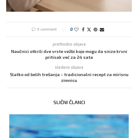
0 comment
0
prethodno objava
Naučnici otkrili dve vrste vežbi koje mogu da snize krvni
pritisak već za 24 sata
sledeće objava
Slatko od belih trešanja – tradicionalni recept za mirisnu
zimnicu
SLIČNI ČLANCI