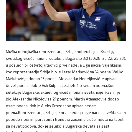
Muška odbojkaška reprezentacija Srbije pobedila je u Braziliji,
svetskog vicešampiona, selekciju Bugarske 3:0 (30:28, 25:22, 25:23),
u poslednjoj, četvrtoj utakmici prve nedelje Lige nacija.Najefikasniji
kod reprezentacije Srbije bio je Lazar Marinović sa 14 poena. Veljko
Mašulović je dodao 13 poena, Aleksandar Nedeljković je upisao
devet poena, dok je Vuk Kulpinac zabeležio sedam poena.Kod
selekcije Bugarske, aktuelnog vicešampiona sveta, najefikasniji je
bio Aleksandar Nikolov sa 21 poenom. Martin Atanasov je dodao
osam poena, dok je Aleks Grozdanov upisao sedam
poena.Reprezentacija Srbije je prvu nedelju Lige nacija završila sa tri
pobede i jednim porazom, i trenutno zauzima treće mesto na tabeli
sa devet bodova, dok je selekcija Bugarske deveta sa šest