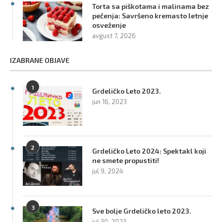
Torta sa piškotama i malinama bez
pečenja: Savršeno kremasto letnje
osveženje
avgust 7, 2026
IZABRANE OBJAVE
1
Grdeličko Leto 2023.
jun 16, 2023
2
Grdeličko Leto 2024: Spektakl koji
ne smete propustiti!
jul 9, 2024
3
Sve bolje Grdeličko leto 2023.
jul 30, 2023