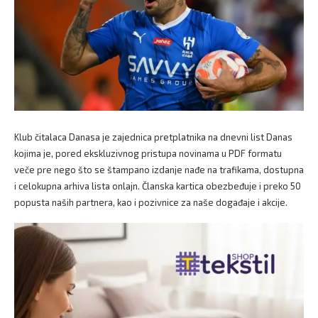
Klub čitalaca Danasa je zajednica pretplatnika na dnevni list Danas
kojima je, pored ekskluzivnog pristupa novinama u PDF formatu
veče pre nego što se štampano izdanje nađe na trafikama, dostupna
i celokupna arhiva lista onlajn. Članska kartica obezbeđuje i preko 50
popusta naših partnera, kao i pozivnice za naše događaje i akcije.