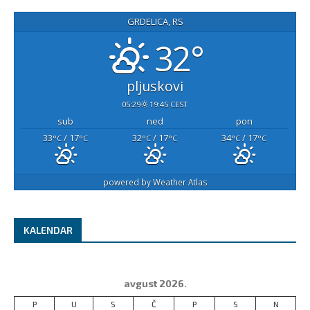
GRDELICA, RS
32°
pljuskovi
05:29
19:45 CEST
sub
ned
pon
33
/ 17
32
/ 17
34
/ 17
°C
°C
°C
°C
°C
°C
powered by
Weather Atlas
KALENDAR
avgust 2026.
P
U
S
Č
P
S
N