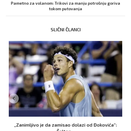
Pametno za volanom: Trikovi za manju potrošnju goriva
tokom putovanja
SLIČNI ČLANCI
„Zanimljivo je da zamisao dolazi od Đokovića“:
B