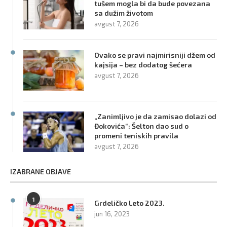
tušem mogla bi da bude povezana
sa dužim životom
avgust 7, 2026
Ovako se pravi najmirisniji džem od
kajsija – bez dodatog šećera
avgust 7, 2026
„Zanimljivo je da zamisao dolazi od
Đokovića“: Šelton dao sud o
promeni teniskih pravila
avgust 7, 2026
IZABRANE OBJAVE
1
Grdeličko Leto 2023.
jun 16, 2023