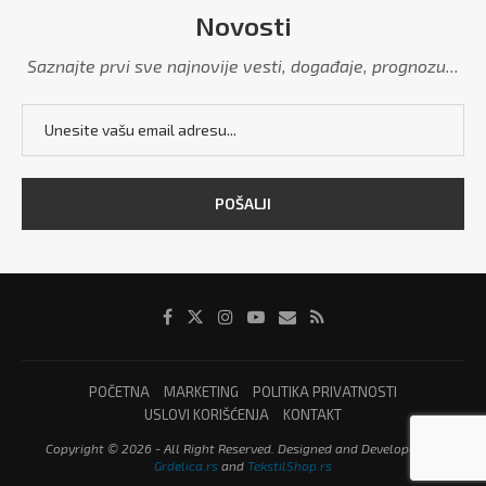
Novosti
Saznajte prvi sve najnovije vesti, događaje, prognozu...
POČETNA
MARKETING
POLITIKA PRIVATNOSTI
USLOVI KORIŠĆENJA
KONTAKT
Copyright © 2026 - All Right Reserved. Designed and Developed by
Grdelica.rs
and
TekstilShop.rs