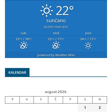
22°
sunčano
05:29
19:45 CEST
sub
ned
pon
33
/ 18
32
/ 17
34
/ 17
°C
°C
°C
°C
°C
°C
powered by
Weather Atlas
KALENDAR
avgust 2026.
P
U
S
Č
P
S
N
1
2