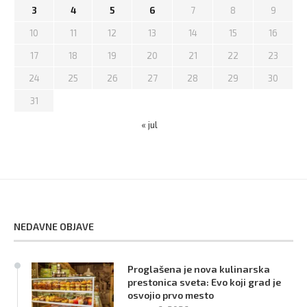
3
4
5
6
7
8
9
10
11
12
13
14
15
16
17
18
19
20
21
22
23
24
25
26
27
28
29
30
31
« jul
NEDAVNE OBJAVE
Proglašena je nova kulinarska
prestonica sveta: Evo koji grad je
osvojio prvo mesto