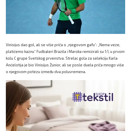
Vinisijus dao gol, ali se više priča o „njegovom gafu“: „Nema veze,
platićemo kaznu“ Fudbaleri Brazila i Maroka remizirali su 1:1, u prvom
kolu C grupe Svetskog prvenstva. Strelac gola za selekciju Karla
Anćelotija je bio Vinisijus Žunior, ali se posle duela priča mnogo više
o njegovom potezu između dva poluvremena.