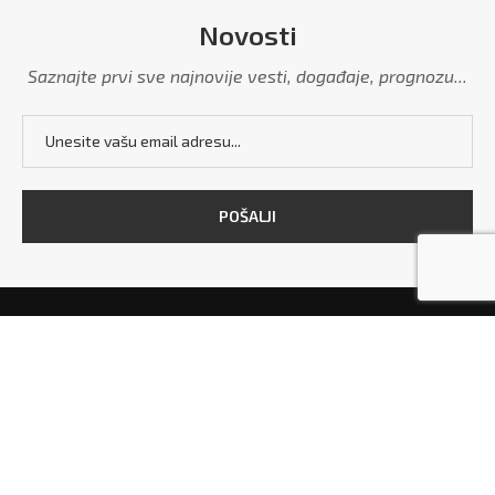
Novosti
Saznajte prvi sve najnovije vesti, događaje, prognozu...
POČETNA
MARKETING
POLITIKA PRIVATNOSTI
USLOVI KORIŠĆENJA
KONTAKT
Copyright © 2026 - All Right Reserved. Designed and Developed by
Grdelica.rs
and
TekstilShop.rs