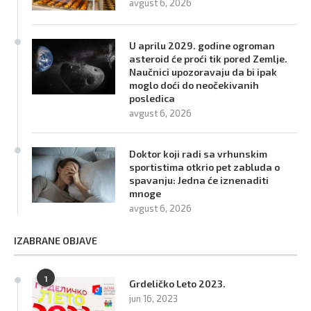
avgust 6, 2026
U aprilu 2029. godine ogroman
asteroid će proći tik pored Zemlje.
Naučnici upozoravaju da bi ipak
moglo doći do neočekivanih
posledica
avgust 6, 2026
Doktor koji radi sa vrhunskim
sportistima otkrio pet zabluda o
spavanju: Jedna će iznenaditi
mnoge
avgust 6, 2026
IZABRANE OBJAVE
1
Grdeličko Leto 2023.
jun 16, 2023