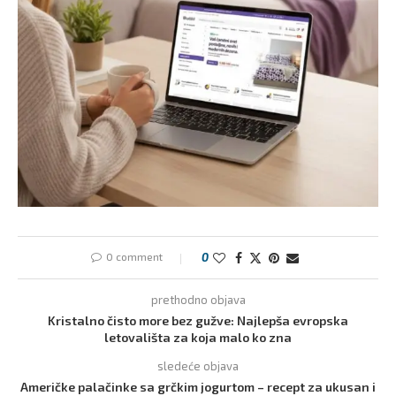
0 comment
0
prethodno objava
Kristalno čisto more bez gužve: Najlepša evropska
letovališta za koja malo ko zna
sledeće objava
Američke palačinke sa grčkim jogurtom – recept za ukusan i