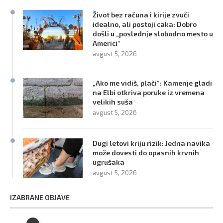
Život bez računa i kirije zvuči
idealno, ali postoji caka: Dobro
došli u „poslednje slobodno mesto u
Americi“
avgust 5, 2026
„Ako me vidiš, plači“: Kamenje gladi
na Elbi otkriva poruke iz vremena
velikih suša
avgust 5, 2026
Dugi letovi kriju rizik: Jedna navika
može dovesti do opasnih krvnih
ugrušaka
avgust 5, 2026
IZABRANE OBJAVE