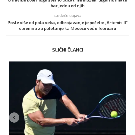
bar jednu od njih
sledeće objava
Posle više od pola veka, odbrojavanje je počelo: „Artemis II“
spremna za poletanje ka Mesecu već u februaru
SLIČNI ČLANCI