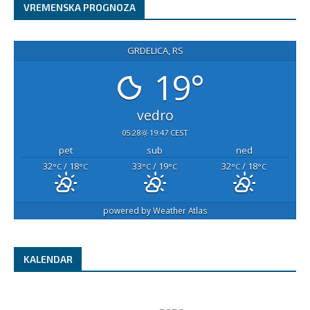
VREMENSKA PROGNOZA
GRDELICA, RS
19°
vedro
05:28
19:47 CEST
pet
sub
ned
32
/ 18
33
/ 19
32
/ 18
°C
°C
°C
°C
°C
°C
powered by
Weather Atlas
KALENDAR