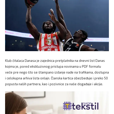
Klub čitalaca Danasa je zajednica pretplatnika na dnevni list Danas
kojima je, pored ekskluzivnog pristupa novinama u PDF formatu
veče pre nego što se štampano izdanje nađe na trafikama, dostupna
i celokupna arhiva lista onlajn. Članska kartica obezbeđuje i preko 50
popusta naših partnera, kao i pozivnice za naše događaje i akcije.