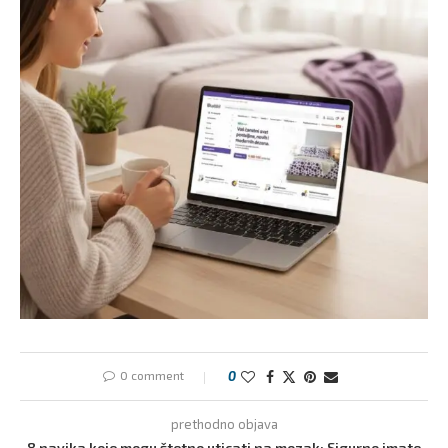
0 comment
0
prethodno objava
8 navika koje mogu štetno uticati na mozak: Sigurno imate