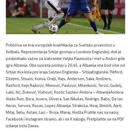
Približiva se kraj evropskih kvalifikacija za Svetsko prvenstvo u
fudbalu. Reprezentacija Srbije gostuju u Londonu Engleskoj, dok je
podjednako važno za izabranike Veljka Paunovića i meč u Andori gde
igra Albanija. Oba susreta počinju u 20.45, a Albanija ima bod više od
Srbije dva kola pre kraja.Sastavi Engleska – SrbijaEngleska: Pikford,
Džejms, Stouns, Konsa, Orajli, Rajs, Anderson, Saka, Rodžers,
Rašford, Kejn.Rajković, Mimović, Pavlović, Milenković, Terzić, Gudelj,
Lukić, Ilić, Živković, Vlahović, Kostić.Sastavi Andora – AlbanijaAndora:
Aleks Ruiz, Bora, Jovera, Olivera, San Nikolas, Rodrigo, Babo, De las
Heras, Servos, Rosas, Lopez.Albanija: Strakoša, Hisaj, Đimšiti, Ajeti,
Mitaj, Šehu, Aslani, Laci – Broja, Manaj, Hodža.Pratite nas na našoj
Facebook i Instagram stranici, ali i na X nalogu. Pretplatite se na PDF
izdanje lista Danas.