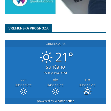
VREMENSKA PROGNOZA
GRDELICA, RS
21°
sunčano
05:31
19:43 CEST
pon
uto
sre
33
/ 15
34
/ 16
33
/ 17
°C
°C
°C
°C
°C
°C
powered by
Weather Atlas