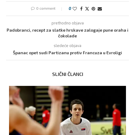
0 comment
0
prethodno objava
Padobranci, recept za slatke hrskave zalogaje pune oraha i
čokolade
sledeće objava
Španac opet sudi Partizanu protiv Francuza u Evroligi
SLIČNI ČLANCI