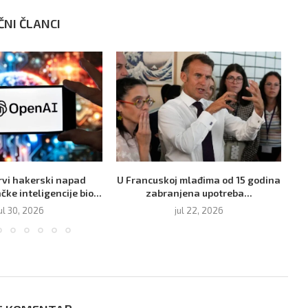
ČNI ČLANCI
rvi hakerski napad
U Francuskoj mlađima od 15 godina
Ak
ke inteligencije bio...
zabranjena upotreba...
ul 30, 2026
jul 22, 2026