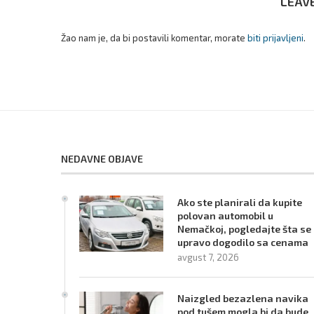
LEAV
Žao nam je, da bi postavili komentar, morate
biti prijavljeni
.
NEDAVNE OBJAVE
Ako ste planirali da kupite
polovan automobil u
Nemačkoj, pogledajte šta se
upravo dogodilo sa cenama
avgust 7, 2026
Naizgled bezazlena navika
pod tušem mogla bi da bude