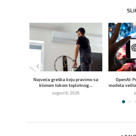
SLI
Najveća greška koju pravimo sa
OpenAI: P
klimom tokom toplotnog...
modela veštač
avgust 6, 2026
j