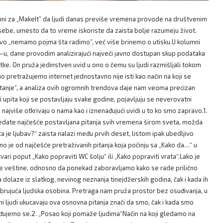
mni za „MakeIt” da ljudi danas previše vremena provode na društvenim
ebe, umesto da to vreme iskoriste da zaista bolje razumeju život.
avo „nemamo pojma šta radimo”, već više brinemo o utisku.U kolumni
u, dane provodim analizirajući najveći javno dostupan skup podataka
ke. On pruža jedinstven uvid u ono o čemu su ljudi razmišljali tokom
o pretražujemo internet jednostavno nije isti kao način na koji se
anje“, a analiza ovih ogromnih trendova daje nam veoma precizan
i upita koji se postavljaju svake godine, pojavljuju se neverovatni
ja najviše otkrivaju o nama kao i iznenađujući uvidi u to ko smo zapravo.1.
ledate najčešće postavljana pitanja svih vremena širom sveta, možda
ta je ljubav?“ zaista nalazi među prvih deset, listom ipak ubedljivo
no je od najčešće pretraživanih pitanja koja počinju sa „Kako da…“ u
ari poput „Kako popraviti WC šolju“ ili „Kako popraviti vrata“.Lako je
ne veštine, odnosno da ponekad zaboravljamo kako se rade prilično
a dolaze iz slatkog, nevinog neznanja tinejdžerskih godina, čak i kada ih
abrujuća ljudska osobina. Pretraga nam pruža prostor bez osuđivanja, u
 ljudi ukucavaju ova osnovna pitanja znači da smo, čak i kada smo
ređujemo se.2. „Posao koji pomaže ljudima“Način na koji gledamo na