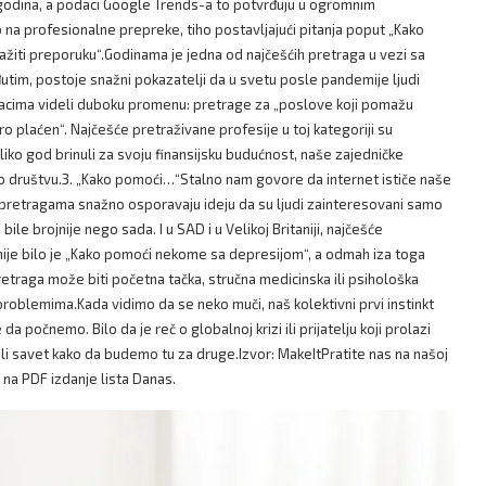
godina, a podaci Google Trends-a to potvrđuju u ogromnim
a profesionalne prepreke, tiho postavljajući pitanja poput „Kako
o tražiti preporuku“.Godinama je jedna od najčešćih pretraga u vezi sa
đutim, postoje snažni pokazatelji da u svetu posle pandemije ljudi
acima videli duboku promenu: pretrage za „poslove koji pomažu
o plaćen“. Najčešće pretraživane profesije u toj kategoriji su
iko god brinuli za svoju finansijsku budućnost, naše zajedničke
 društvu.3. „Kako pomoći…“Stalno nam govore da internet ističe naše
i o pretragama snažno osporavaju ideju da su ljudi zainteresovani samo
le brojnije nego sada. I u SAD i u Velikoj Britaniji, najčešće
nije bilo je „Kako pomoći nekome sa depresijom“, a odmah iza toga
retraga može biti početna tačka, stručna medicinska ili psihološka
oblemima.Kada vidimo da se neko muči, naš kolektivni prvi instinkt
čnemo. Bilo da je reč o globalnoj krizi ili prijatelju koji prolazi
i savet kako da budemo tu za druge.Izvor: MakeItPratite nas na našoj
e na PDF izdanje lista Danas.