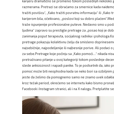
karijeru dramatično se promenio tokom poslednjih nekoliko 
razmerama. Pretrazi se obraćamo za smernice kada naiđemo n
tražiti povišicu“, „Kako tražiti povratnu informaciju“ ili „Kak
karijerom bila, očekivano, „poslovi koji su dobro plaćeni“.Me
traže ispunjenije profesionalne puteve. Nedavno smo u pod
ljudima“ zapravo su prestigle pretrage za „posao koji je dobr
zanimanja poput terapeuta, socijalnog radnika i psihologa.Kol
pretrage pokazuju kolektivnu želju da smisleno doprinesemo
najsebičnije, najpodeljenije ili najbesnije porive. Ali podac
za sebe.Pretrage koje počinju sa „Kako pomoći…“ nikada nisu bi
pretraživano pitanje u ovoj kategoriji tokom poslednje dece
slede anksioznost i napadi panike. To je podsetnik da, iako p
pomoć može biti neophodna kada se neko bori sa ozbiljnim pr
jeste da želimo da pomognemo samo ne znamo uvek odakle da po
kroz težak period, okrećemo se internetu kako bismo pronašl
Facebook i Instagram stranici, ali i na X nalogu. Pretplatite s