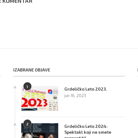
E KOMENTAR
IZABRANE OBJAVE
1
Grdeličko Leto 2023.
jun 16, 2023
2
Grdeličko Leto 2024:
Spektakl koji ne smete
propustiti!