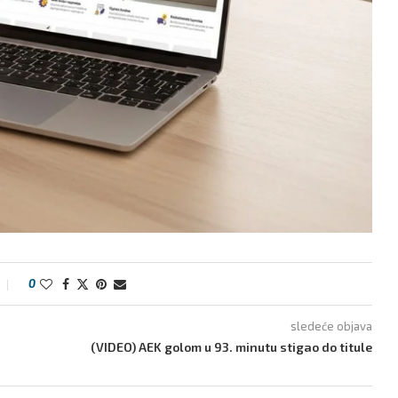
0
sledeće objava
(VIDEO) AEK golom u 93. minutu stigao do titule