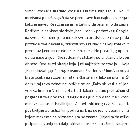
Simon Rodžers, urednik Google Data tima, napisao je u kolu
mrežama pokušavajući da se predstave kao najbolja verzija s
Kako je naveo, često ni sami ne želimo da priznamo da zapr
Rodžers je napisao sledeće:„Kao urednik podataka u Google–
na svetu. Za mene je to mozak sveta predstavljen kroz podat
protekle dve decenije, prenosi nova.rs.Način na koji kolektivn
predstavljamo na društvenim mrežama. Ne postoji „glupo pit
odraz naše zajedničke radoznalosti.Kada se analiziraju bilion
obrasci. Ovo su tri pitanja koja ljudi najčešće postavljaju i ko
„Kako skuvati jaje“ i druge osnovne životne veštineAko pog
biste očekivali složena metafizička pitanja. Iako se pitanje „Š
dominiraju svakodnevne, obične stvari.„Kako skuvati jaje“ jed
vezi sa hranom širom sveta. Ljudi takođe stalno pretražuju stv
pogledati ove podatke i zaključiti da gubimo osnovne život
osnovni zadaci odraslih ljudi. Ali ovi upiti mogu zvučati kao d
postavljaju odrasli.U tim podacima krije se jedna veoma ohr
kojem možemo da priznamo šta ne znamo. Činjenica da milioni
potpuno izgubljeni, i dalje aktivno spremni da učimo i unap