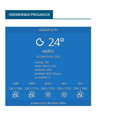
VREMENSKA PROGNOZA
GRDELICA, RS
24°
vedro
05:29
19:45 CEST
osećaj: 24
°c
vetar: 8
ene
km/h
vlažnost: 65
%
pritisak: 1012.19
mbar
uv indeks: 0
sub
ned
pon
uto
sre
33
/ 18
32
/ 17
34
/ 17
35
/ 17
35
/ 18
°C
°C
°C
°C
°C
°C
°C
°C
°C
°C
powered by
Weather Atlas