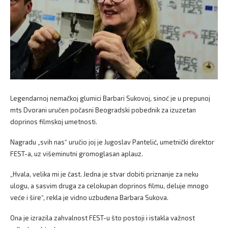
Legendarnoj nemačkoj glumici Barbari Sukovoj, sinoć je u prepunoj
mts Dvorani uručen počasni Beogradski pobednik za izuzetan
doprinos filmskoj umetnosti.
Nagradu „svih nas“ uručio joj je Jugoslav Pantelić, umetnički direktor
FEST-a, uz višeminutni gromoglasan aplauz.
„Hvala, velika mi je čast. Jedna je stvar dobiti priznanje za neku
ulogu, a sasvim druga za celokupan doprinos filmu, deluje mnogo
veće i šire“, rekla je vidno uzbuđena Barbara Sukova.
Ona je izrazila zahvalnost FEST-u što postoji i istakla važnost