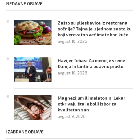
NEDAVNE OBJAVE
Zašto su pljeskavice iz restorana
sočnije? Tajna je u jednom sastojku
koji verovatno već imate kod kuće
avgust 10, 2026
Havijer Tebas: Za mene je vreme
Đanija Infantina odavno prošlo
avgust 10, 2026
Magnezijum ili melatonin: Lekari
otkrivaju šta je bolji izbor za
kvalitetan san
avgust 9, 2026
IZABRANE OBJAVE