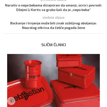
Narativ o nepo bebama dizajniran da umanji, ocrni i povredi:
Džejmi Li Kertis se grubo šali da je „nepo beba“
sledeće objava
Bockanje i trnjenje može biti znak ozbiljnog oboljenja:
Neurolog otkriva da češće pogađa žene
SLIČNI ČLANCI