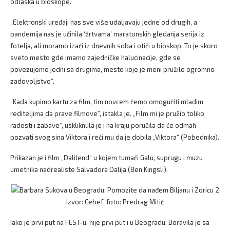
odlaska u bioskope.
„Elektronski uređaji nas sve više udaljavaju jedne od drugih, a
pandemija nas je učinila ‘žrtvama’ maratonskih gledanja serija iz
fotelja, ali moramo izaći iz dnevnih soba i otići u bioskop. To je skoro
sveto mesto gde imamo zajedničke halucinacije, gde se
povezujemo jedni sa drugima, mesto koje je meni pružilo ogromno
zadovoljstvo“.
„Kada kupimo kartu za film, tim novcem ćemo omogućiti mladim
rediteljima da prave filmove”, istakla je. „Film mi je pružio toliko
radosti i zabave“, uskliknula je i na kraju poručila da će odmah
pozvati svog sina Viktora i reći mu da je dobila „Viktora“ (Pobednika).
Prikazan je i film „Dalilend“ u kojem tumači Galu, suprugu i muzu
umetnika nadrealiste Salvadora Dalija (Ben Kingsli).
Izvor: Cebef, foto: Predrag Mitić
Iako je prvi put na FEST-u, nije prvi put i u Beogradu. Boravila je sa