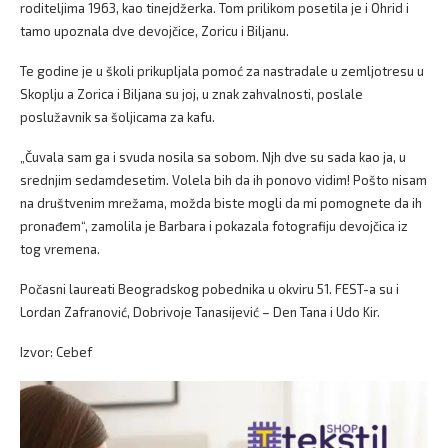
roditeljima 1963, kao tinejdžerka. Tom prilikom posetila je i Ohrid i
tamo upoznala dve devojčice, Zoricu i Biljanu.
Te godine je u školi prikupljala pomoć za nastradale u zemljotresu u
Skoplju a Zorica i Biljana su joj, u znak zahvalnosti, poslale
poslužavnik sa šoljicama za kafu.
„Čuvala sam ga i svuda nosila sa sobom. Njh dve su sada kao ja, u
srednjim sedamdesetim. Volela bih da ih ponovo vidim! Pošto nisam
na društvenim mrežama, možda biste mogli da mi pomognete da ih
pronađem“, zamolila je Barbara i pokazala fotografiju devojčica iz
tog vremena.
Počasni laureati Beogradskog pobednika u okviru 51. FEST-a su i
Lordan Zafranović, Dobrivoje Tanasijević – Den Tana i Udo Kir.
Izvor: Cebef