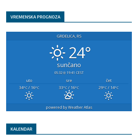
VREMENSKA PROGNOZA
GRDELICA, RS
24°
sunčano
05:32
19:41 CEST
uto
sre
čet
34
/ 16
33
/ 16
29
/ 14
°C
°C
°C
°C
°C
°C
powered by
Weather Atlas
KALENDAR