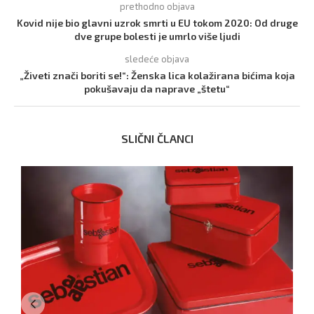
prethodno objava
Kovid nije bio glavni uzrok smrti u EU tokom 2020: Od druge
dve grupe bolesti je umrlo više ljudi
sledeće objava
„Živeti znači boriti se!“: Ženska lica kolažirana bićima koja
pokušavaju da naprave „štetu“
SLIČNI ČLANCI