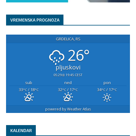
VREMENSKA PROGNOZA
GRDELICA, RS
26°
pljuskovi
05:29
19:45 CEST
sub
ned
pon
33
/ 18
32
/ 17
34
/ 17
°C
°C
°C
°C
°C
°C
powered by
Weather Atlas
KALENDAR