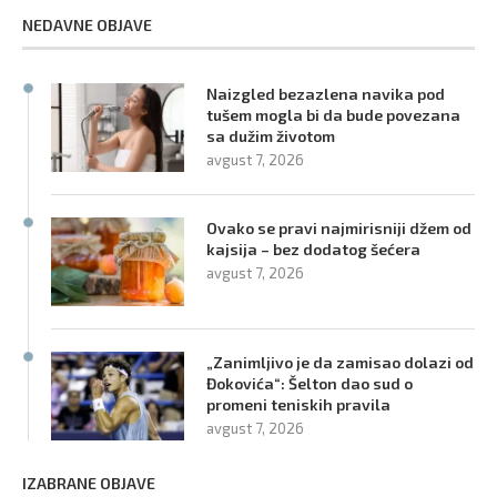
NEDAVNE OBJAVE
Naizgled bezazlena navika pod
tušem mogla bi da bude povezana
sa dužim životom
avgust 7, 2026
Ovako se pravi najmirisniji džem od
kajsija – bez dodatog šećera
avgust 7, 2026
„Zanimljivo je da zamisao dolazi od
Đokovića“: Šelton dao sud o
promeni teniskih pravila
avgust 7, 2026
IZABRANE OBJAVE