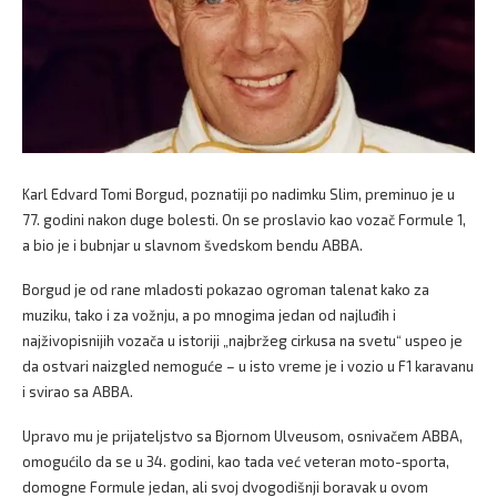
Karl Edvard Tomi Borgud, poznatiji po nadimku Slim, preminuo je u
77. godini nakon duge bolesti. On se proslavio kao vozač Formule 1,
a bio je i bubnjar u slavnom švedskom bendu ABBA.
Borgud je od rane mladosti pokazao ogroman talenat kako za
muziku, tako i za vožnju, a po mnogima jedan od najluđih i
najživopisnijih vozača u istoriji „najbržeg cirkusa na svetu“ uspeo je
da ostvari naizgled nemoguće – u isto vreme je i vozio u F1 karavanu
i svirao sa ABBA.
Upravo mu je prijateljstvo sa Bjornom Ulveusom, osnivačem ABBA,
omogućilo da se u 34. godini, kao tada već veteran moto-sporta,
domogne Formule jedan, ali svoj dvogodišnji boravak u ovom