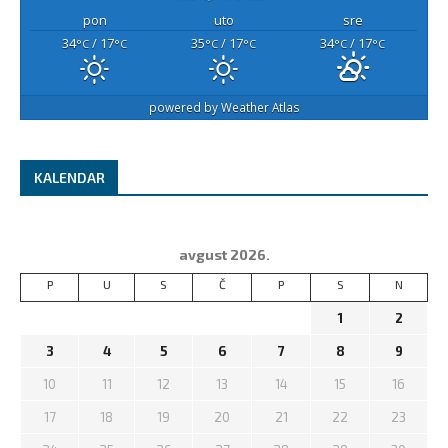
pon
uto
sre
34
/ 17
35
/ 17
34
/ 17
°C
°C
°C
°C
°C
°C
powered by
Weather Atlas
KALENDAR
avgust 2026.
P
U
S
Č
P
S
N
1
2
3
4
5
6
7
8
9
10
11
12
13
14
15
16
17
18
19
20
21
22
23