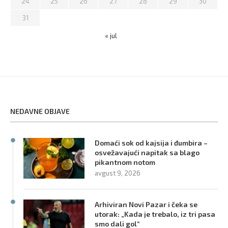
24
25
26
27
28
29
30
31
« jul
NEDAVNE OBJAVE
Domaći sok od kajsija i đumbira –
osvežavajući napitak sa blago
pikantnom notom
avgust 9, 2026
Arhiviran Novi Pazar i čeka se
utorak: „Kada je trebalo, iz tri pasa
smo dali gol“