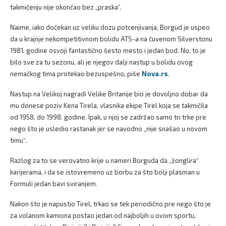
takmičenju nije okončao bez „praska“.
Naime, iako dočekan uz veliku dozu potcenjivanja, Borgud je uspeo
da u krajnje nekompetitivnom bolidu ATS-a na čuvenom Silverstonu
1981. godine osvoji fantastično šesto mesto i jedan bod. No, to je
bilo sve za tu sezonu, ali je njegov dalji nastup u bolidu ovog
nemačkog tima protekao bezuspešno, piše
Nova.rs
.
Nastup na Velikoj nagradi Velike Britanije bio je dovoljno dobar da
mu donese poziv Kena Tirela, vlasnika ekipe Tirel koja se takmičila
od 1958. do 1998. godine. Ipak, u njoj se zadržao samo tri trke pre
nego što je usledio rastanak jer se navodno „nije snašao u novom
timu“.
Razlog za to se verovatno krije u nameri Borguda da „žonglira“
karijerama, i da se istovremeno uz borbu za što bolji plasman u
Formuli jedan bavi sviranjem.
Nakon što je napustio Tirel, trkao se tek periodično pre nego što je
za volanom kamiona postao jedan od najboljih u ovom sportu,