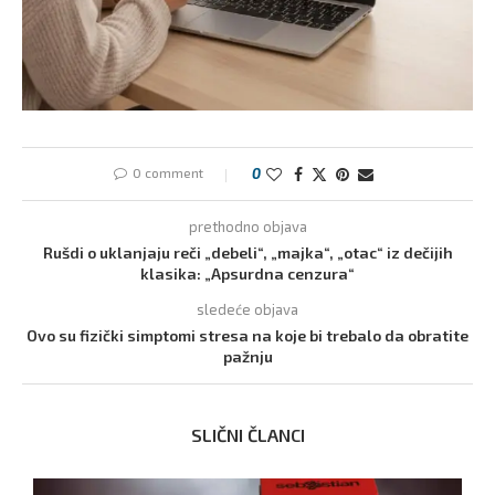
0 comment
0
prethodno objava
Rušdi o uklanjaju reči „debeli“, „majka“, „otac“ iz dečijih
klasika: „Apsurdna cenzura“
sledeće objava
Ovo su fizički simptomi stresa na koje bi trebalo da obratite
pažnju
SLIČNI ČLANCI