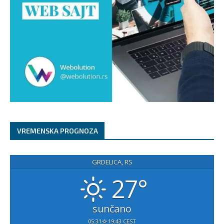
VREMENSKA PROGNOZA
GRDELICA, RS
27°
sunčano
05:31
19:43 CEST