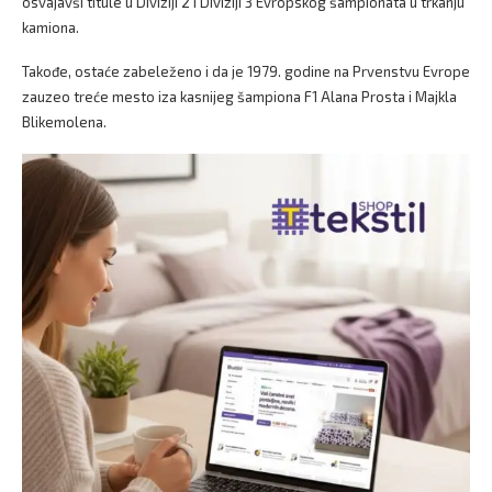
osvajavši titule u Diviziji 2 i Diviziji 3 Evropskog šampionata u trkanju
kamiona.
Takođe, ostaće zabeleženo i da je 1979. godine na Prvenstvu Evrope
zauzeo treće mesto iza kasnijeg šampiona F1 Alana Prosta i Majkla
Blikemolena.