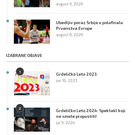
avgust 9, 2026
Ubedljiv poraz Srbije u polufinalu
Prvenstva Evrope
avgust 8, 2026
IZABRANE OBJAVE
1
Grdeličko Leto 2023.
jun 16, 2023
2
Grdeličko Leto 2024: Spektakl koji
ne smete propustiti!
jul 9, 2024