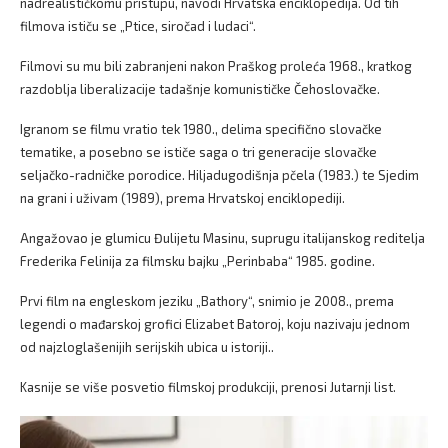
nadrealističkomu pristupu, navodi Hrvatska enciklopedija. Od tih
filmova ističu se „Ptice, siročad i ludaci“.
Filmovi su mu bili zabranjeni nakon Praškog proleća 1968., kratkog
razdoblja liberalizacije tadašnje komunističke Čehoslovačke.
Igranom se filmu vratio tek 1980., delima specifično slovačke
tematike, a posebno se ističe saga o tri generacije slovačke
seljačko-radničke porodice. Hiljadugodišnja pčela (1983.) te Sjedim
na grani i uživam (1989), prema Hrvatskoj enciklopediji.
Angažovao je glumicu Đulijetu Masinu, suprugu italijanskog reditelja
Frederika Felinija za filmsku bajku „Perinbaba“ 1985. godine.
Prvi film na engleskom jeziku „Bathory“, snimio je 2008., prema
legendi o mađarskoj grofici Elizabet Batoroj, koju nazivaju jednom
od najzloglašenijih serijskih ubica u istoriji..
Kasnije se više posvetio filmskoj produkciji, prenosi Jutarnji list.