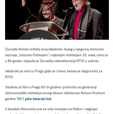
Slovački filmski reditelj Juraj Jakubisko, kojeg u njegovoj domovini
nazivaju „istočnim Fellinijem“ i najboljim rediteljem 20. veka, umro je
u 84 godini, objavila je Slovačka radiotelevizija RTVS u subotu.
Jakubisko je umro u Pragu gdje je i živeo, kazala je njegova kći za
RTVS.
Studirao je film u Pragu 60-ih godina i pridružio se generaciji
čehoslovačkih redatelja novog talasa i debitovao filmom Hristove
godine 1967,
piše Jutarnji list
.
U kasnijim filmovima sve se više oslanjao na folklor i naginjao