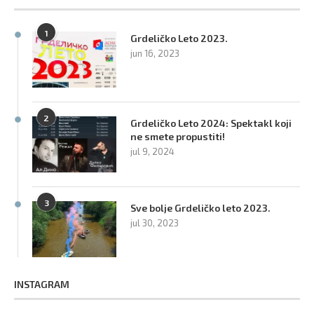
1
Grdeličko Leto 2023.
jun 16, 2023
2
Grdeličko Leto 2024: Spektakl koji
ne smete propustiti!
jul 9, 2024
3
Sve bolje Grdeličko leto 2023.
jul 30, 2023
INSTAGRAM