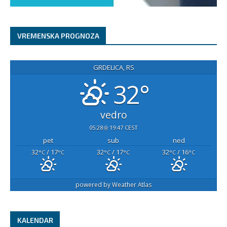
VREMENSKA PROGNOZA
GRDELICA, RS
32°
vedro
05:28
19:47 CEST
pet
sub
ned
32
/ 17
32
/ 17
32
/ 16
°C
°C
°C
°C
°C
°C
powered by
Weather Atlas
KALENDAR