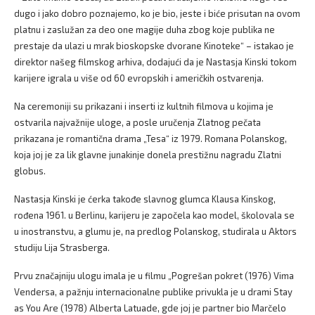
dugo i jako dobro poznajemo, ko je bio, jeste i biće prisutan na ovom
platnu i zaslužan za deo one magije duha zbog koje publika ne
prestaje da ulazi u mrak bioskopske dvorane Kinoteke“ – istakao je
direktor našeg filmskog arhiva, dodajući da je Nastasja Kinski tokom
karijere igrala u više od 60 evropskih i američkih ostvarenja.
Na ceremoniji su prikazani i inserti iz kultnih filmova u kojima je
ostvarila najvažnije uloge, a posle uručenja Zlatnog pečata
prikazana je romantična drama „Tesa“ iz 1979. Romana Polanskog,
koja joj je za lik glavne junakinje donela prestižnu nagradu Zlatni
globus.
Nastasja Kinski je ćerka takođe slavnog glumca Klausa Kinskog,
rođena 1961. u Berlinu, karijeru je započela kao model, školovala se
u inostranstvu, a glumu je, na predlog Polanskog, studirala u Aktors
studiju Lija Strasberga.
Prvu značajniju ulogu imala je u filmu „Pogrešan pokret (1976) Vima
Vendersa, a pažnju internacionalne publike privukla je u drami Stay
as You Are (1978) Alberta Latuade, gde joj je partner bio Marčelo