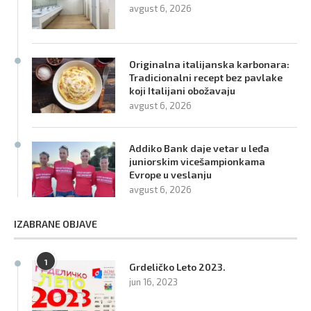
avgust 6, 2026
Originalna italijanska karbonara:
Tradicionalni recept bez pavlake
koji Italijani obožavaju
avgust 6, 2026
Addiko Bank daje vetar u leđa
juniorskim vicešampionkama
Evrope u veslanju
avgust 6, 2026
IZABRANE OBJAVE
1
Grdeličko Leto 2023.
jun 16, 2023