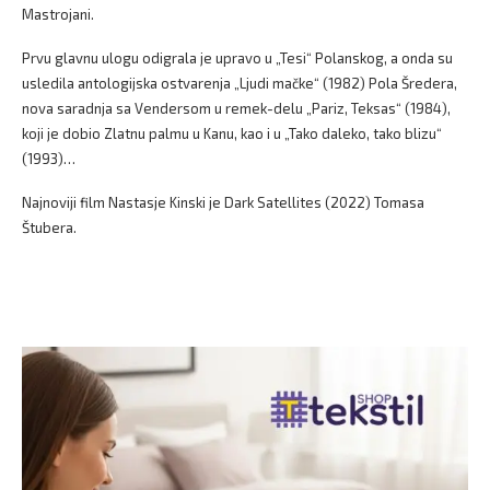
Mastrojani.
Prvu glavnu ulogu odigrala je upravo u „Tesi“ Polanskog, a onda su
usledila antologijska ostvarenja „Ljudi mačke“ (1982) Pola Šredera,
nova saradnja sa Vendersom u remek-delu „Pariz, Teksas“ (1984),
koji je dobio Zlatnu palmu u Kanu, kao i u „Tako daleko, tako blizu“
(1993)…
Najnoviji film Nastasje Kinski je Dark Satellites (2022) Tomasa
Štubera.