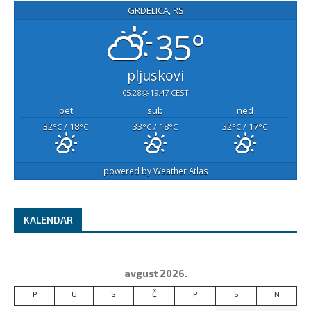
GRDELICA, RS
35°
pljuskovi
05:28
19:47 CEST
pet
sub
ned
32
/ 18
33
/ 18
32
/ 17
°C
°C
°C
°C
°C
°C
powered by
Weather Atlas
KALENDAR
avgust 2026.
P
U
S
Č
P
S
N