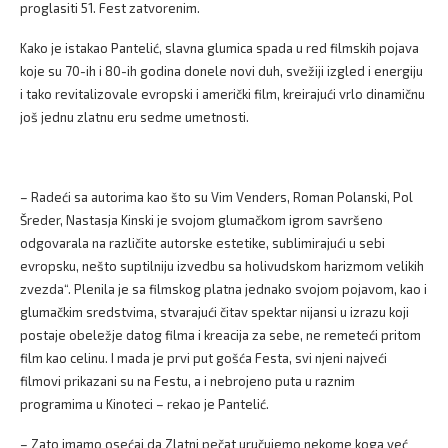
proglasiti 51. Fest zatvorenim.
Kako je istakao Pantelić, slavna glumica spada u red filmskih pojava
koje su 70-ih i 80-ih godina donele novi duh, svežiji izgled i energiju
i tako revitalizovale evropski i američki film, kreirajući vrlo dinamičnu
još jednu zlatnu eru sedme umetnosti.
– Radeći sa autorima kao što su Vim Venders, Roman Polanski, Pol
Šreder, Nastasja Kinski je svojom glumačkom igrom savršeno
odgovarala na različite autorske estetike, sublimirajući u sebi
evropsku, nešto suptilniju izvedbu sa holivudskom harizmom velikih
zvezda“. Plenila je sa filmskog platna jednako svojom pojavom, kao i
glumačkim sredstvima, stvarajući čitav spektar nijansi u izrazu koji
postaje obeležje datog filma i kreacija za sebe, ne remeteći pritom
film kao celinu. I mada je prvi put gošća Festa, svi njeni najveći
filmovi prikazani su na Festu, a i nebrojeno puta u raznim
programima u Kinoteci – rekao je Pantelić.
– Zato imamo osećaj da Zlatni pečat uručujemo nekome koga već