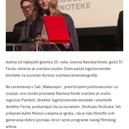
Jednoj od najlepših glumica 20. veka, slavnoj Nastasji Kinski, gošći 51.
Festa, večeras je svečano uručen Zlatni pečat Jugoslovenske
kinoteke za izuzetan dorinos svetskoj kinematografiji.
Na ceremenoji u Sali „Makavejev“, pred brojnim poštovaocima i uz
ovacije, ovo visoko priznanje Nastasji Kinski svečano je uručio
Jugoslav Pantelić, direktor Jugoslovenske kinoteke i umetnički
direktor Festa, podsećajući da su na našem „festivalu festivala“ bili
prikazani kultni filmovi u kojima je igrala, i da je naši filmofili svih
generacija dobro poznaju i kroz razne programe našeg filmskog
arhiva.