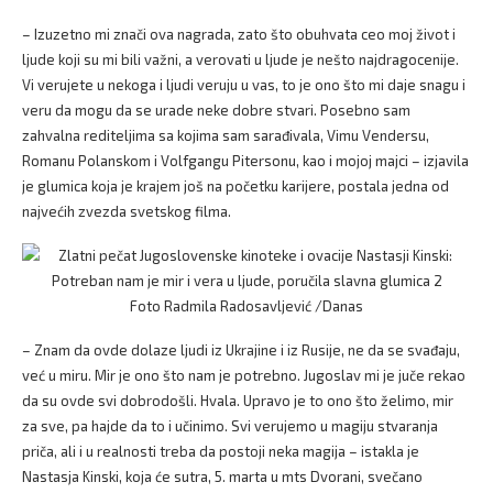
– Izuzetno mi znači ova nagrada, zato što obuhvata ceo moj život i
ljude koji su mi bili važni, a verovati u ljude je nešto najdragocenije.
Vi verujete u nekoga i ljudi veruju u vas, to je ono što mi daje snagu i
veru da mogu da se urade neke dobre stvari. Posebno sam
zahvalna rediteljima sa kojima sam sarađivala, Vimu Vendersu,
Romanu Polanskom i Volfgangu Pitersonu, kao i mojoj majci – izjavila
je glumica koja je krajem još na početku karijere, postala jedna od
najvećih zvezda svetskog filma.
Foto Radmila Radosavljević /Danas
– Znam da ovde dolaze ljudi iz Ukrajine i iz Rusije, ne da se svađaju,
već u miru. Mir je ono što nam je potrebno. Jugoslav mi je juče rekao
da su ovde svi dobrodošli. Hvala. Upravo je to ono što želimo, mir
za sve, pa hajde da to i učinimo. Svi verujemo u magiju stvaranja
priča, ali i u realnosti treba da postoji neka magija – istakla je
Nastasja Kinski, koja će sutra, 5. marta u mts Dvorani, svečano