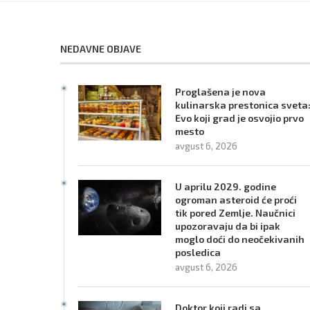
NEDAVNE OBJAVE
Proglašena je nova
kulinarska prestonica sveta
Evo koji grad je osvojio prvo
mesto
avgust 6, 2026
U aprilu 2029. godine
ogroman asteroid će proći
tik pored Zemlje. Naučnici
upozoravaju da bi ipak
moglo doći do neočekivanih
posledica
avgust 6, 2026
Doktor koji radi sa