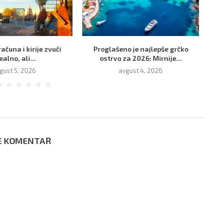
računa i kirije zvuči
Proglašeno je najlepše grčko
ealno, ali...
ostrvo za 2026: Mirnije...
gust 5, 2026
avgust 4, 2026
E KOMENTAR