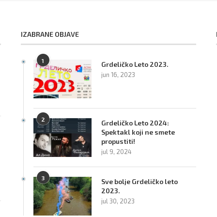
IZABRANE OBJAVE
1
Grdeličko Leto 2023.
:
jun 16, 2023
2
Grdeličko Leto 2024:
Spektakl koji ne smete
propustiti!
jul 9, 2024
3
Sve bolje Grdeličko leto
2023.
jul 30, 2023