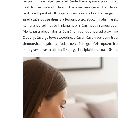
brojnih ptica – uključujući i ružičaste flamingose koji se ovd
možda preciznije – brda soli. Ovde se bere čuveni fler de sel
biciklom ili peške) otkrivaju proces proizvodnje, koji se got
grada biće oduševljeni Via Ronom, biciklističkom i planina
Kamarg, pored njegovih ribnjaka, pirinčanih polja i vinograda
Morta su tradicionalni rančevi (manade) gde, pored pravih medi
Životinje žive gotovo slobodno, a čuvari čuvaju vekovnu tradi
demonstracije jahanja i folklorne večeri, gde ćete upoznati 
Instagram stranici, ali i na X nalogu. Pretplatite se na PDF izd