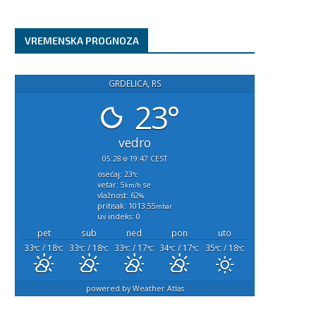
VREMENSKA PROGNOZA
GRDELICA, RS
23°
vedro
05:28
19:47 CEST
osećaj: 23
°c
vetar: 5
se
km/h
vlažnost: 62
%
pritisak: 1013.55
mbar
uv indeks: 0
pet
sub
ned
pon
uto
33
/ 18
33
/ 18
33
/ 17
34
/ 17
35
/ 18
°C
°C
°C
°C
°C
°C
°C
°C
°C
°C
powered by
Weather Atlas