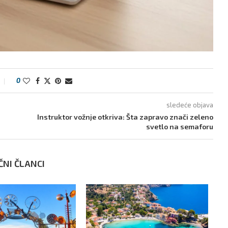
0
sledeće objava
Instruktor vožnje otkriva: Šta zapravo znači zeleno
svetlo na semaforu
ČNI ČLANCI