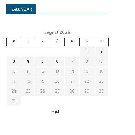
KALENDAR
Island ima neobičan zahtev za
Švajcarska krije mnogo više
avgust 2026.
turiste, a razlog...
planina i jezera:...
P
U
S
Č
P
S
N
avgust 2, 2026
avgust 1, 2026
1
2
3
4
5
6
7
8
9
10
11
12
13
14
15
16
17
18
19
20
21
22
23
24
25
26
27
28
29
30
31
« jul