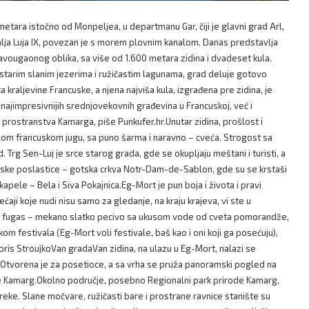
metara istočno od Monpeljea, u departmanu Gar, čiji je glavni grad Arl,
lja Luja IX, povezan je s morem plovnim kanalom. Danas predstavlja
avougaonog oblika, sa više od 1.600 metara zidina i dvadeset kula.
tarim slanim jezerima i ružičastim lagunama, grad deluje gotovo
kraljevine Francuske, a njena najviša kula, izgrađena pre zidina, je
najimpresivnijih srednjovekovnih građevina u Francuskoj, već i
 prostranstva Kamarga, piše Punkufer.hr.Unutar zidina, prošlost i
elom francuskom jugu, sa puno šarma i naravno – cveća. Strogost sa
 Trg Sen-Luj je srce starog grada, gde se okupljaju meštani i turisti, a
ktonske poslastice – gotska crkva Notr-Dam-de-Sablon, gde su se krstaši
apele – Bela i Siva Pokajnica.Eg-Mort je pun boja i života i pravi
ćaji koje nudi nisu samo za gledanje, na kraju krajeva, vi ste u
ti, je fugas – mekano slatko pecivo sa ukusom vode od cveta pomorandže,
om festivala (Eg-Mort voli festivale, baš kao i oni koji ga posećuju),
ris StroujkoVan gradaVan zidina, na ulazu u Eg-Mort, nalazi se
. Otvorena je za posetioce, a sa vrha se pruža panoramski pogled na
 Kamarg.Okolno područje, posebno Regionalni park prirode Kamarg,
 reke. Slane močvare, ružičasti bare i prostrane ravnice stanište su