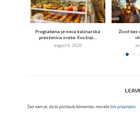
Proglašena je nova kulinarska
Život bez 
prestonica sveta: Evo koji...
id
avgust 6, 2026
av
LEAV
Žao nam je, da bi postavili komentar, morate
biti prijavljeni
.