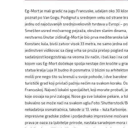
Eg-Mort je mali gradić na jugu Francuske, udaljen oko 30 kilo
poznat po Van Gogu. Podignut u srednjem veku od strane kra
jednu od najočuvanijih srednjovekovnih tvrđava u Evropi – pr
Smešten usred močvarnog pejzaža, okružen slanim dinama, s
nestvarno.Unutar zidinaEg-Mort je bio prva mediteranska luka 
Konstanc kula, bivši zatvor visok 33 metra, ne samo jedna od 
jedinstven vidikovac sa čijeg vrha se pruža prelep pogled na
sadašnjost koegzistiraju na veoma živ način, i baš kao i na c
kojom vas Eg-Mort dočekuje spolja nestaje čim kročite u grad.
statua kralja Luja IX budno ih posmatra. U blizini su arhite
molili pre nego što su krenuli u svoje pohode, i dve barokne k
turistički grad koji privlači pažnju nečim na svakom koraku. Ose
Francuskoj. Najveći lokalni specijalitet, koji morate proba
koje osvaja na prvi zalogaj. Nose ga sve lokalne pekare, a tok
bukvalno se može naći na svakom uglu.Foto: Shutterstock/Bo
nekadašnja osmatračnica, takođe iz 13. veka – kula Karbonije
impresivne gradske zidine i podjednako impresivne močvare
prava je oaza za ljubitelje prirode, nastala saradnjom mora i