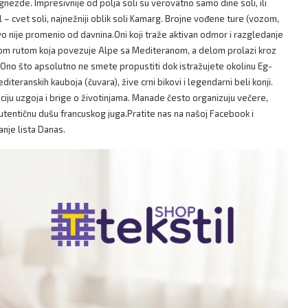
e gnezde. Impresivnije od polja soli su verovatno samo dine soli, ili
 – cvet soli, najnežniji oblik soli Kamarg. Brojne vođene ture (vozom,
ovo nije promenio od davnina.Oni koji traže aktivan odmor i razgledanje
rskom rutom koja povezuje Alpe sa Mediteranom, a delom prolazi kroz
. Ono što apsolutno ne smete propustiti dok istražujete okolinu Eg-
teranskih kauboja (čuvara), žive crni bikovi i legendarni beli konji.
ciju uzgoja i brige o životinjama. Manade često organizuju večere,
autentičnu dušu francuskog juga.Pratite nas na našoj Facebook i
anje lista Danas.