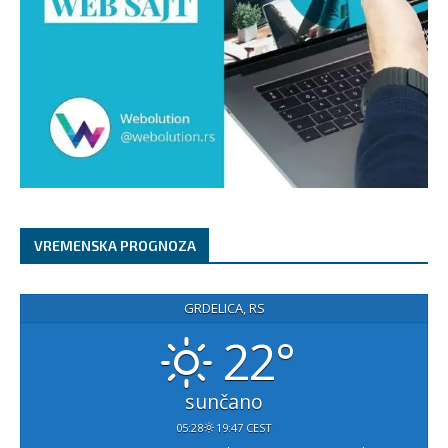
VREMENSKA PROGNOZA
GRDELICA, RS
22°
sunčano
05:28
19:47 CEST