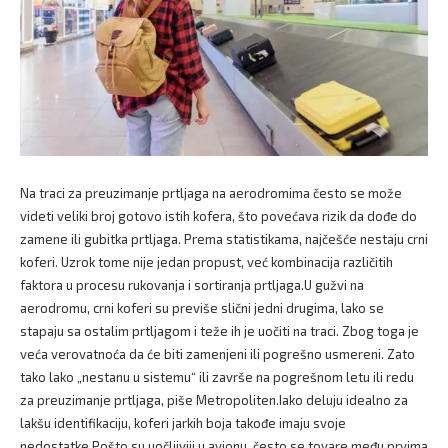
Na traci za preuzimanje prtljaga na aerodromima često se može
videti veliki broj gotovo istih kofera, što povećava rizik da dođe do
zamene ili gubitka prtljaga. Prema statistikama, najčešće nestaju crni
koferi. Uzrok tome nije jedan propust, već kombinacija različitih
faktora u procesu rukovanja i sortiranja prtljaga.U gužvi na
aerodromu, crni koferi su previše slični jedni drugima, lako se
stapaju sa ostalim prtljagom i teže ih je uočiti na traci. Zbog toga je
veća verovatnoća da će biti zamenjeni ili pogrešno usmereni. Zato
tako lako „nestanu u sistemu“ ili završe na pogrešnom letu ili redu
za preuzimanje prtljaga, piše Metropoliten.Iako deluju idealno za
lakšu identifikaciju, koferi jarkih boja takođe imaju svoje
nedostatke.Pošto su uočljiviji u avionu, često se tovare među prvima