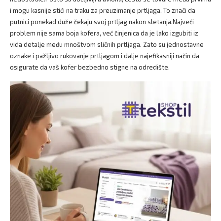
i mogu kasnije stići na traku za preuzimanje prtljaga. To znači da
putnici ponekad duže čekaju svoj prtljag nakon sletanja.Najveći
problem nije sama boja kofera, već činjenica da je lako izgubiti iz
vida detalje među mnoštvom sličnih prtljaga. Zato su jednostavne
oznake i pažljivo rukovanje prtljagom i dalje najefikasniji način da
osigurate da vaš kofer bezbedno stigne na odredište.