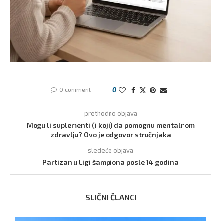
0 comment
0
prethodno objava
Mogu li suplementi (i koji) da pomognu mentalnom
zdravlju? Ovo je odgovor stručnjaka
sledeće objava
Partizan u Ligi šampiona posle 14 godina
SLIČNI ČLANCI