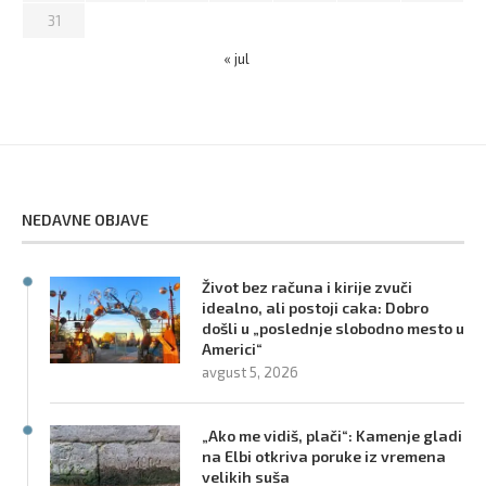
31
« jul
NEDAVNE OBJAVE
Život bez računa i kirije zvuči
idealno, ali postoji caka: Dobro
došli u „poslednje slobodno mesto u
Americi“
avgust 5, 2026
„Ako me vidiš, plači“: Kamenje gladi
na Elbi otkriva poruke iz vremena
velikih suša