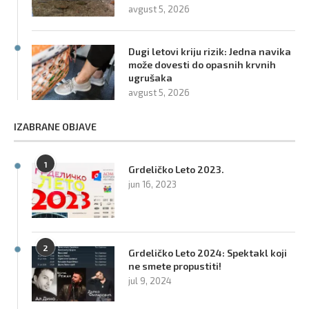
avgust 5, 2026
Dugi letovi kriju rizik: Jedna navika
može dovesti do opasnih krvnih
ugrušaka
avgust 5, 2026
IZABRANE OBJAVE
1
Grdeličko Leto 2023.
jun 16, 2023
2
Grdeličko Leto 2024: Spektakl koji
ne smete propustiti!
jul 9, 2024