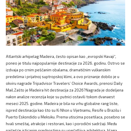
Atlantski arhipelag Madeira, često opisan kao „evropski Havaji“,
poneo je titulu najpopularnije destinacije za 2026. godinu. Ostrvo se
izdvaja po crnim peščanim obalama, dramatičnim vulkanskim
predelima i prijatnoj suptropskoj klimi, a ovo priznanje dobilo je u
okviru nagrade Tripadvisor Travelers’ Choice Awards, prenosi Daily
Mail.Zašto je Madeira hit destinacija za 2026?Nagrada je dodeljena
nakon analize recenzija koje su putnici ostavili tokom dvanaest
meseci 2025. godine. Madeira je bila na vrhu globalne rang liste,
ispred destinacija kao što su Ki Nhon u Vijetnamu, Resife u Brazilu i
Puerto Eskondido u Meksiku. Prema utiscima posetilaca, posebno se
hvali smeštaj, atrakcije i restorani, kao i porodični sadržaji. Među
najčešće isticanim prednostima su upečatljiva arhitektura, blaga