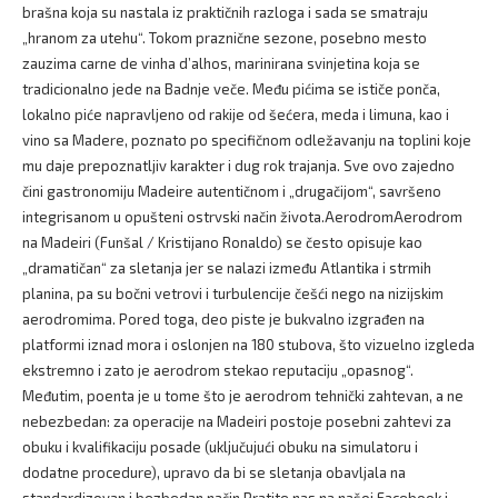
brašna koja su nastala iz praktičnih razloga i sada se smatraju
„hranom za utehu“. Tokom praznične sezone, posebno mesto
zauzima carne de vinha d’alhos, marinirana svinjetina koja se
tradicionalno jede na Badnje veče. Među pićima se ističe ponča,
lokalno piće napravljeno od rakije od šećera, meda i limuna, kao i
vino sa Madere, poznato po specifičnom odležavanju na toplini koje
mu daje prepoznatljiv karakter i dug rok trajanja. Sve ovo zajedno
čini gastronomiju Madeire autentičnom i „drugačijom“, savršeno
integrisanom u opušteni ostrvski način života.AerodromAerodrom
na Madeiri (Funšal / Kristijano Ronaldo) se često opisuje kao
„dramatičan“ za sletanja jer se nalazi između Atlantika i strmih
planina, pa su bočni vetrovi i turbulencije češći nego na nizijskim
aerodromima. Pored toga, deo piste je bukvalno izgrađen na
platformi iznad mora i oslonjen na 180 stubova, što vizuelno izgleda
ekstremno i zato je aerodrom stekao reputaciju „opasnog“.
Međutim, poenta je u tome što je aerodrom tehnički zahtevan, a ne
nebezbedan: za operacije na Madeiri postoje posebni zahtevi za
obuku i kvalifikaciju posade (uključujući obuku na simulatoru i
dodatne procedure), upravo da bi se sletanja obavljala na