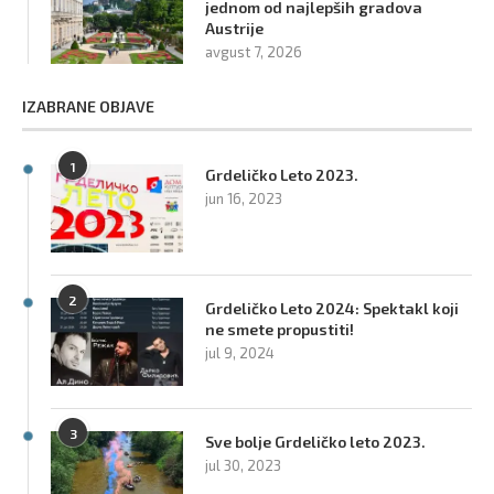
jednom od najlepših gradova
Austrije
avgust 7, 2026
IZABRANE OBJAVE
1
Grdeličko Leto 2023.
jun 16, 2023
2
Grdeličko Leto 2024: Spektakl koji
ne smete propustiti!
jul 9, 2024
3
Sve bolje Grdeličko leto 2023.
jul 30, 2023