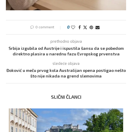
0 comment
0
prethodno objava
Srbija izgubila od Austrije i ispustila šansu da se pobedom
direktno plasira u narednu fazu Evropskog prvenstva
sledeće objava
Đoković u meču prvog kola Australijan opena postigao nešto
što nije nikada na grend slemovima
SLIČNI ČLANCI