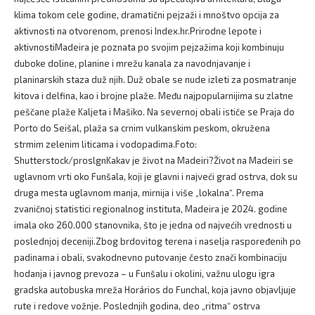
klima tokom cele godine, dramatični pejzaži i mnoštvo opcija za
aktivnosti na otvorenom, prenosi Index.hr.Prirodne lepote i
aktivnostiMadeira je poznata po svojim pejzažima koji kombinuju
duboke doline, planine i mrežu kanala za navodnjavanje i
planinarskih staza duž njih. Duž obale se nude izleti za posmatranje
kitova i delfina, kao i brojne plaže. Među najpopularnijima su zlatne
peščane plaže Kaljeta i Mašiko. Na severnoj obali ističe se Praja do
Porto do Seišal, plaža sa crnim vulkanskim peskom, okružena
strmim zelenim liticama i vodopadima.Foto:
Shutterstock/proslgnKakav je život na Madeiri?Život na Madeiri se
uglavnom vrti oko Funšala, koji je glavni i najveći grad ostrva, dok su
druga mesta uglavnom manja, mirnija i više „lokalna“. Prema
zvaničnoj statistici regionalnog instituta, Madeira je 2024. godine
imala oko 260.000 stanovnika, što je jedna od najvećih vrednosti u
poslednjoj deceniji.Zbog brdovitog terena i naselja raspoređenih po
padinama i obali, svakodnevno putovanje često znači kombinaciju
hodanja i javnog prevoza – u Funšalu i okolini, važnu ulogu igra
gradska autobuska mreža Horários do Funchal, koja javno objavljuje
rute i redove vožnje. Poslednjih godina, deo „ritma“ ostrva