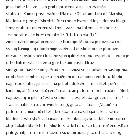
je najbolje to uzeti kao grubu procenu, a ne kao zvaničnu
statistiku.Klima i pristupačnostNa oko 500 kilometara od Maroka,
Madeira je geografski bliža Africi nego Evropi, što joj donosi blage
temperature i umerenu vlažnost vazduha tokom cele godine.
Temperature se kreću od oko 25 °C leti do oko 17 °C
zimi.GastronomijaPored vinske tradicije, Madeira je poznata i po
svojoj kuhinji, koja kombinuje sveže atlantske morske plodove,
meso, tropsko voće i lokalne specijalitete poput espetade. Jedno je
od retkih mesta na svetu gde banane rastu tik uz
vinograde.Gastronomija Madeire zasniva se na lokalnim sastojcima,
neobičnim kombinacijama i snažnom ostrvskom identitetu. Među
najprepoznatljivijim ukusima je bolo do kako – meki hleb pečen na
kamenu, obično se služi vruć i namazan puterom i belim lukom. Među
najpoznatijim jelima često se pominju espetada (govedina na ražnju,
tradicionalno sa lovorovim listom), grilovani lapasi (štapići sa
puterom i limunom) i fileti de espada, crna sabljarka koja se na
Madeiri često služi sa bananom – kombinacija koja deluje neobično,
ali je lokalni klasik.Foto: Shutterstock/Francisco Duarte MendesKao
prilog, miljo frito i miljo kozido su uobičajena jela od kukuruznog