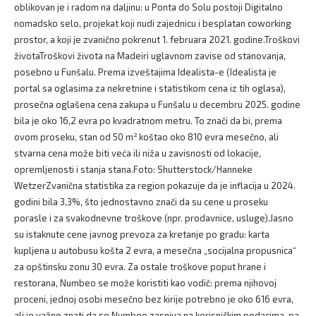
oblikovan je i radom na daljinu: u Ponta do Solu postoji Digitalno
nomadsko selo, projekat koji nudi zajednicu i besplatan coworking
prostor, a koji je zvanično pokrenut 1. februara 2021. godine.Troškovi
životaTroškovi života na Madeiri uglavnom zavise od stanovanja,
posebno u Funšalu. Prema izveštajima Idealista-e (Idealista je
portal sa oglasima za nekretnine i statistikom cena iz tih oglasa),
prosečna oglašena cena zakupa u Funšalu u decembru 2025. godine
bila je oko 16,2 evra po kvadratnom metru. To znači da bi, prema
ovom proseku, stan od 50 m² koštao oko 810 evra mesečno, ali
stvarna cena može biti veća ili niža u zavisnosti od lokacije,
opremljenosti i stanja stana.Foto: Shutterstock/Hanneke
WetzerZvanična statistika za region pokazuje da je inflacija u 2024.
godini bila 3,3%, što jednostavno znači da su cene u proseku
porasle i za svakodnevne troškove (npr. prodavnice, usluge).Jasno
su istaknute cene javnog prevoza za kretanje po gradu: karta
kupljena u autobusu košta 2 evra, a mesečna „socijalna propusnica“
za opštinsku zonu 30 evra. Za ostale troškove poput hrane i
restorana, Numbeo se može koristiti kao vodič: prema njihovoj
proceni, jednoj osobi mesečno bez kirije potrebno je oko 616 evra,
ali je važno znati da se Numbeo zasniva na korisničkim podacima, pa