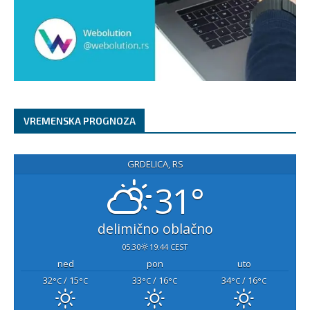
VREMENSKA PROGNOZA
GRDELICA, RS
31°
delimično oblačno
05:30
19:44 CEST
ned
pon
uto
32
/ 15
33
/ 16
34
/ 16
°C
°C
°C
°C
°C
°C