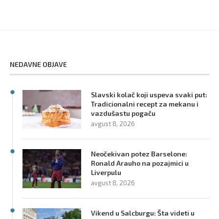
NEDAVNE OBJAVE
Slavski kolač koji uspeva svaki put:
Tradicionalni recept za mekanu i
vazdušastu pogaču
avgust 8, 2026
Neočekivan potez Barselone:
Ronald Arauho na pozajmici u
Liverpulu
avgust 8, 2026
Vikend u Salcburgu: Šta videti u