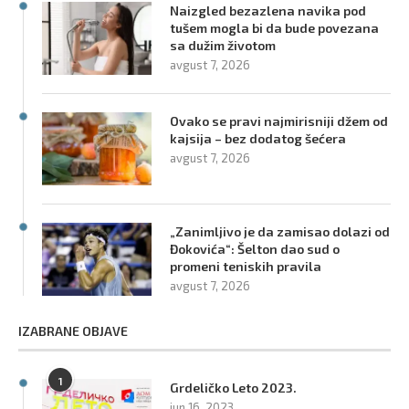
Naizgled bezazlena navika pod
tušem mogla bi da bude povezana
sa dužim životom
avgust 7, 2026
Ovako se pravi najmirisniji džem od
kajsija – bez dodatog šećera
avgust 7, 2026
„Zanimljivo je da zamisao dolazi od
Đokovića“: Šelton dao sud o
promeni teniskih pravila
avgust 7, 2026
IZABRANE OBJAVE
1
Grdeličko Leto 2023.
jun 16, 2023