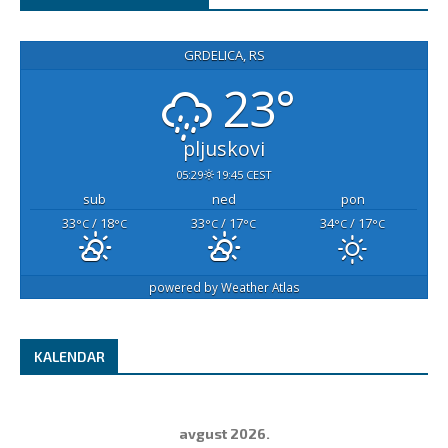
GRDELICA, RS
23°
pljuskovi
05:29
19:45 CEST
sub
ned
pon
33
/ 18
33
/ 17
34
/ 17
°C
°C
°C
°C
°C
°C
powered by
Weather Atlas
KALENDAR
avgust 2026.