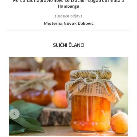
Peruanac napravio novu senzaciju i stigao do finala u
Hamburgu
sledeće objava
Misterija Novak Đoković
SLIČNI ČLANCI