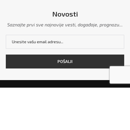
Novosti
Saznajte prvi sve najnovije vesti, događaje, prognozu...
POČETNA
MARKETING
POLITIKA PRIVATNOSTI
USLOVI KORIŠĆENJA
KONTAKT
Copyright © 2026 - All Right Reserved. Designed and Developed by