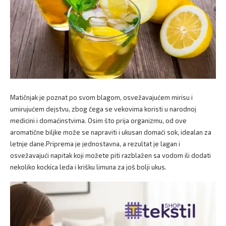
Matičnjak je poznat po svom blagom, osvežavajućem mirisu i
umirujućem dejstvu, zbog čega se vekovima koristi u narodnoj
medicini i domaćinstvima. Osim što prija organizmu, od ove
aromatične biljke može se napraviti i ukusan domaći sok, idealan za
letnje dane.Priprema je jednostavna, a rezultat je lagan i
osvežavajući napitak koji možete piti razblažen sa vodom ili dodati
nekoliko kockica leda i krišku limuna za još bolji ukus.