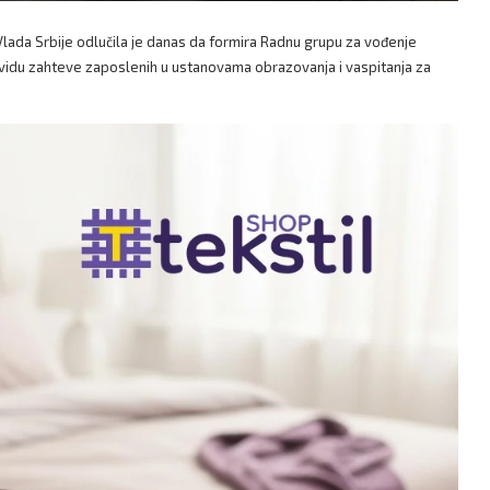
lada Srbije odlučila je danas da formira Radnu grupu za vođenje
 vidu zahteve zaposlenih u ustanovama obrazovanja i vaspitanja za