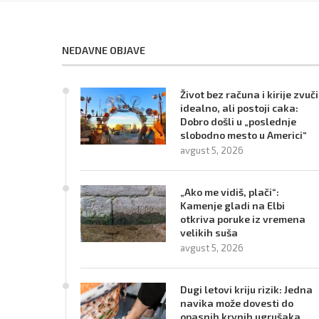
NEDAVNE OBJAVE
Život bez računa i kirije zvuči
idealno, ali postoji caka:
Dobro došli u „poslednje
slobodno mesto u Americi“
avgust 5, 2026
„Ako me vidiš, plači“:
Kamenje gladi na Elbi
otkriva poruke iz vremena
velikih suša
avgust 5, 2026
Dugi letovi kriju rizik: Jedna
navika može dovesti do
opasnih krvnih ugrušaka