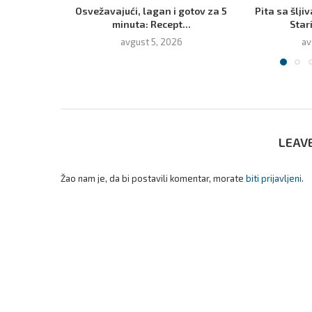
Osvežavajući, lagan i gotov za 5
Pita sa šlji
minuta: Recept...
Star
avgust 5, 2026
av
LEAV
Žao nam je, da bi postavili komentar, morate
biti prijavljeni
.