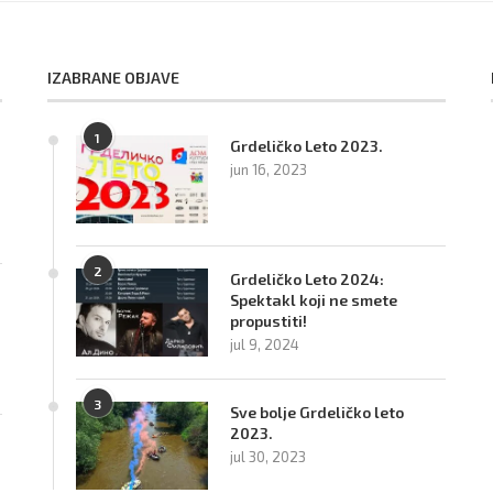
IZABRANE OBJAVE
1
Grdeličko Leto 2023.
jun 16, 2023
2
Grdeličko Leto 2024:
Spektakl koji ne smete
propustiti!
jul 9, 2024
3
Sve bolje Grdeličko leto
2023.
jul 30, 2023