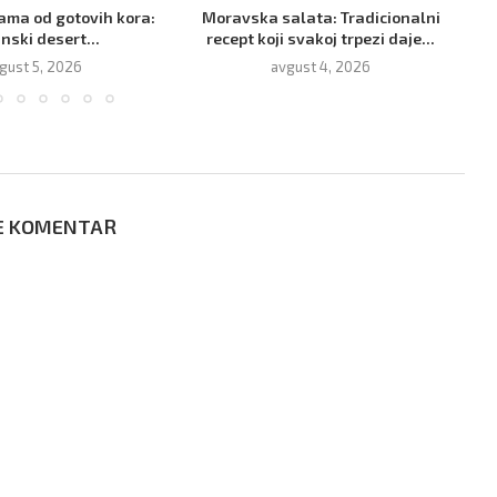
vama od gotovih kora:
Moravska salata: Tradicionalni
inski desert...
recept koji svakoj trpezi daje...
gust 5, 2026
avgust 4, 2026
E KOMENTAR