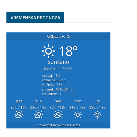
Nije samo maslac: Ovaj začin
Najčešće greške zbog kojih pu
pretvara običan pire...
paprike nikada nisu...
VREMENSKA PROGNOZA
avgust 3, 2026
avgust 2, 2026
GRDELICA, RS
18°
sunčano
05:28
19:47 CEST
osećaj: 18
°c
vetar: 5
se
km/h
vlažnost: 76
%
pritisak: 1016.26
mbar
uv indeks: 0
pet
sub
ned
pon
uto
32
/ 19
33
/ 19
32
/ 18
34
/ 18
35
/ 18
°C
°C
°C
°C
°C
°C
°C
°C
°C
°C
powered by
Weather Atlas