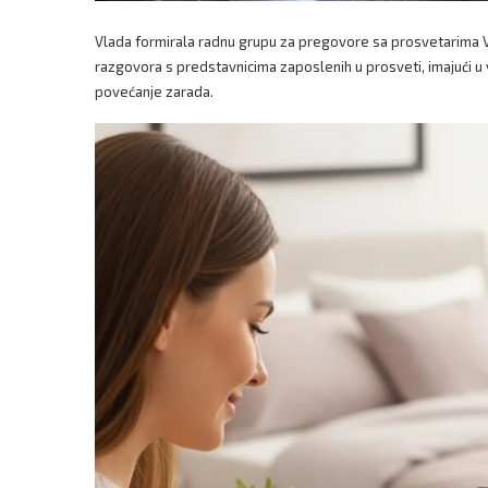
Vlada formirala radnu grupu za pregovore sa prosvetarima V
razgovora s predstavnicima zaposlenih u prosveti, imajući u
povećanje zarada.