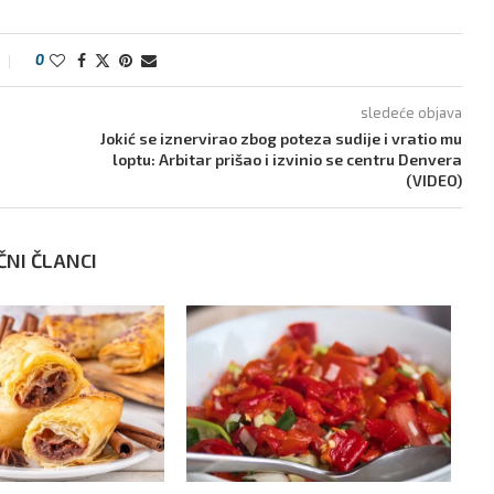
0
sledeće objava
Jokić se iznervirao zbog poteza sudije i vratio mu
loptu: Arbitar prišao i izvinio se centru Denvera
(VIDEO)
ČNI ČLANCI