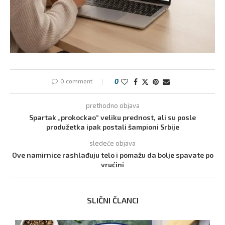
0 comment
0
prethodno objava
Spartak „prokockao“ veliku prednost, ali su posle
produžetka ipak postali šampioni Srbije
sledeće objava
Ove namirnice rashlađuju telo i pomažu da bolje spavate po
vrućini
SLIČNI ČLANCI