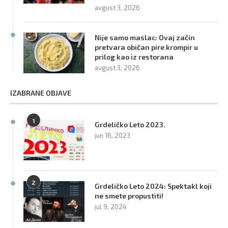
avgust 3, 2026
Nije samo maslac: Ovaj začin
pretvara običan pire krompir u
prilog kao iz restorana
avgust 3, 2026
IZABRANE OBJAVE
1
Grdeličko Leto 2023.
jun 16, 2023
2
Grdeličko Leto 2024: Spektakl koji
ne smete propustiti!
jul 9, 2024