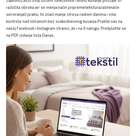
zajednoZašto ovaj sistem funkcioniše?Jedno kuvanje postaje tri
različita obroka jer se menja:način pripremeteksturazačininačin
serviranjaU praksi, to znači manje stresa radnim danima i više
kontrole nad ishranom bez svakodnevnog kuvanja.Pratite nas na
našoj Facebook i Instagram stranici, ali i na X nalogu. Pretplatite se
na PDF izdanje lista Danas.