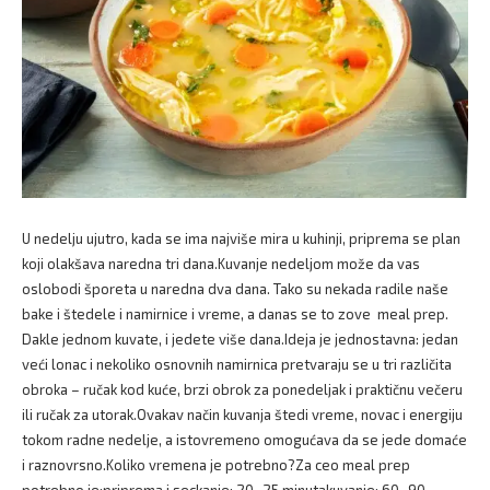
U nedelju ujutro, kada se ima najviše mira u kuhinji, priprema se plan
koji olakšava naredna tri dana.Kuvanje nedeljom može da vas
oslobodi šporeta u naredna dva dana. Tako su nekada radile naše
bake i štedele i namirnice i vreme, a danas se to zove meal prep.
Dakle jednom kuvate, i jedete više dana.Ideja je jednostavna: jedan
veći lonac i nekoliko osnovnih namirnica pretvaraju se u tri različita
obroka – ručak kod kuće, brzi obrok za ponedeljak i praktičnu večeru
ili ručak za utorak.Ovakav način kuvanja štedi vreme, novac i energiju
tokom radne nedelje, a istovremeno omogućava da se jede domaće
i raznovrsno.Koliko vremena je potrebno?Za ceo meal prep
potrebno je:priprema i seckanje: 20–25 minutakuvanje: 60–90