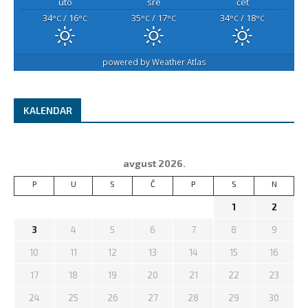
uto
sre
čet
34
/ 16
35
/ 17
34
/ 18
°C
°C
°C
°C
°C
°C
powered by
Weather Atlas
KALENDAR
avgust 2026.
P
U
S
Č
P
S
N
1
2
3
4
5
6
7
8
9
10
11
12
13
14
15
16
17
18
19
20
21
22
23
24
25
26
27
28
29
30