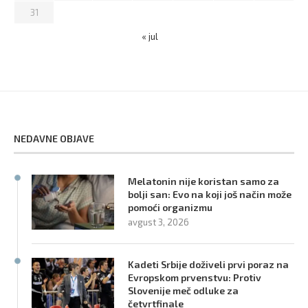
31
« jul
NEDAVNE OBJAVE
Melatonin nije koristan samo za
bolji san: Evo na koji još način može
pomoći organizmu
avgust 3, 2026
Kadeti Srbije doživeli prvi poraz na
Evropskom prvenstvu: Protiv
Slovenije meč odluke za
četvrtfinale