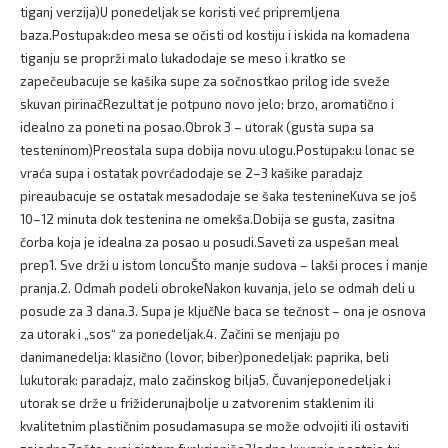
tiganj verzija)U ponedeljak se koristi već pripremljena
baza.Postupak:deo mesa se očisti od kostiju i iskida na komadena
tiganju se proprži malo lukadodaje se meso i kratko se
zapečeubacuje se kašika supe za sočnostkao prilog ide sveže
skuvan pirinačRezultat je potpuno novo jelo: brzo, aromatično i
idealno za poneti na posao.Obrok 3 – utorak (gusta supa sa
testeninom)Preostala supa dobija novu ulogu.Postupak:u lonac se
vraća supa i ostatak povrćadodaje se 2–3 kašike paradajz
pireaubacuje se ostatak mesadodaje se šaka testenineKuva se još
10–12 minuta dok testenina ne omekša.Dobija se gusta, zasitna
čorba koja je idealna za posao u posudi.Saveti za uspešan meal
prep1. Sve drži u istom loncuŠto manje sudova – lakši proces i manje
pranja.2. Odmah podeli obrokeNakon kuvanja, jelo se odmah deli u
posude za 3 dana.3. Supa je ključNe baca se tečnost – ona je osnova
za utorak i „sos“ za ponedeljak.4. Začini se menjaju po
danimanedelja: klasično (lovor, biber)ponedeljak: paprika, beli
lukutorak: paradajz, malo začinskog bilja5. Čuvanjeponedeljak i
utorak se drže u frižiderunajbolje u zatvorenim staklenim ili
kvalitetnim plastičnim posudamasupa se može odvojiti ili ostaviti