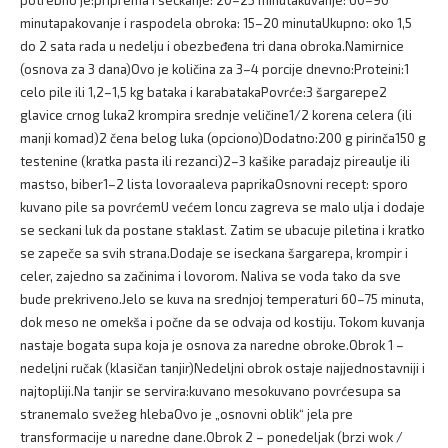
minutapakovanje i raspodela obroka: 15–20 minutaUkupno: oko 1,5
do 2 sata rada u nedelju i obezbeđena tri dana obroka.Namirnice
(osnova za 3 dana)Ovo je količina za 3–4 porcije dnevno:Proteini:1
celo pile ili 1,2–1,5 kg bataka i karabatakaPovrće:3 šargarepe2
glavice crnog luka2 krompira srednje veličine1/2 korena celera (ili
manji komad)2 čena belog luka (opciono)Dodatno:200 g pirinča150 g
testenine (kratka pasta ili rezanci)2–3 kašike paradajz pireaulje ili
mastso, biber1–2 lista lovoraaleva paprikaOsnovni recept: sporo
kuvano pile sa povrćemU većem loncu zagreva se malo ulja i dodaje
se seckani luk da postane staklast. Zatim se ubacuje piletina i kratko
se zapeče sa svih strana.Dodaje se iseckana šargarepa, krompir i
celer, zajedno sa začinima i lovorom. Naliva se voda tako da sve
bude prekriveno.Jelo se kuva na srednjoj temperaturi 60–75 minuta,
dok meso ne omekša i počne da se odvaja od kostiju. Tokom kuvanja
nastaje bogata supa koja je osnova za naredne obroke.Obrok 1 –
nedeljni ručak (klasičan tanjir)Nedeljni obrok ostaje najjednostavniji i
najtopliji.Na tanjir se servira:kuvano mesokuvano povrćesupa sa
stranemalo svežeg hlebaOvo je „osnovni oblik“ jela pre
transformacije u naredne dane.Obrok 2 – ponedeljak (brzi wok /