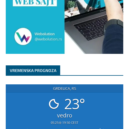
VREMENSKA PROGNOZA
GRDELICA, RS
23°
vedro
05:25
19:50 CEST