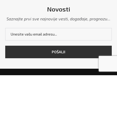
Novosti
Saznajte prvi sve najnovije vesti, događaje, prognozu...
POČETNA
MARKETING
POLITIKA PRIVATNOSTI
USLOVI KORIŠĆENJA
KONTAKT
Copyright © 2026 - All Right Reserved. Designed and Developed by
Grdelica.rs
and
TekstilShop.rs