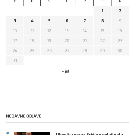
P
U
S
Č
P
S
N
1
2
3
4
5
6
7
8
9
10
11
12
13
14
15
16
17
18
19
20
21
22
23
24
25
26
27
28
29
30
31
« jul
NEDAVNE OBJAVE
Ubedljiv poraz Srbije u polufinalu