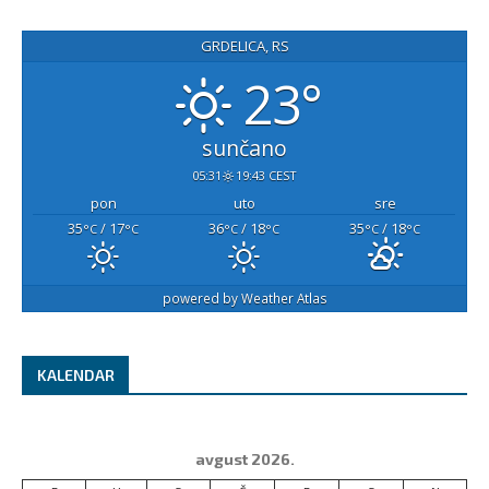
GRDELICA, RS
23°
sunčano
05:31
19:43 CEST
pon
uto
sre
35
/ 17
36
/ 18
35
/ 18
°C
°C
°C
°C
°C
°C
powered by
Weather Atlas
KALENDAR
avgust 2026.