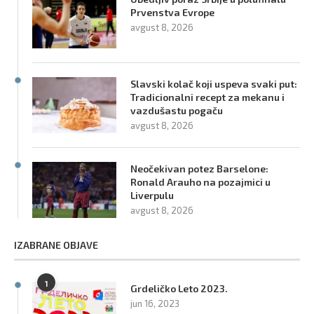
Prvenstva Evrope
avgust 8, 2026
Slavski kolač koji uspeva svaki put:
Tradicionalni recept za mekanu i
vazdušastu pogaču
avgust 8, 2026
Neočekivan potez Barselone:
Ronald Arauho na pozajmici u
Liverpulu
avgust 8, 2026
IZABRANE OBJAVE
1
Grdeličko Leto 2023.
jun 16, 2023