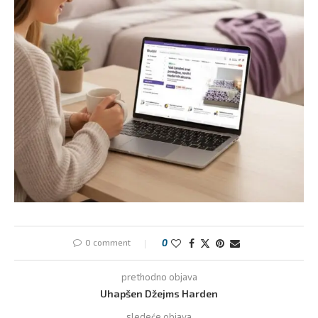
0 comment
0
prethodno objava
Uhapšen Džejms Harden
sledeće objava