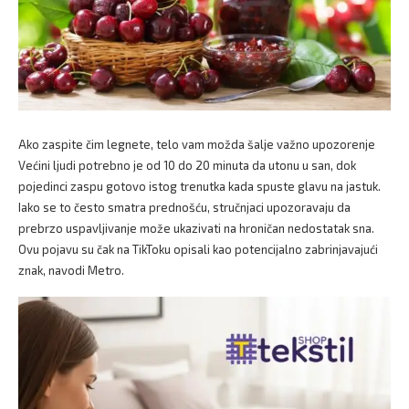
Ako zaspite čim legnete, telo vam možda šalje važno upozorenje
Većini ljudi potrebno je od 10 do 20 minuta da utonu u san, dok
pojedinci zaspu gotovo istog trenutka kada spuste glavu na jastuk.
Iako se to često smatra prednošću, stručnjaci upozoravaju da
prebrzo uspavljivanje može ukazivati na hroničan nedostatak sna.
Ovu pojavu su čak na TikToku opisali kao potencijalno zabrinjavajući
znak, navodi Metro.