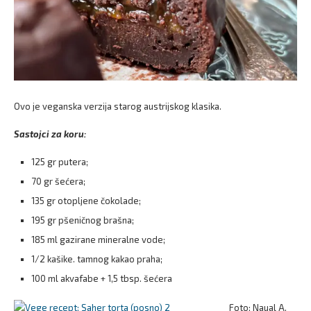
Ovo je veganska verzija starog austrijskog klasika.
Sastojci za koru:
125 gr putera;
70 gr šećera;
135 gr otopljene čokolade;
195 gr pšeničnog brašna;
185 ml gazirane mineralne vode;
1/2 kašike. tamnog kakao praha;
100 ml akvafabe + 1,5 tbsp. šećera
Foto: Naual A.