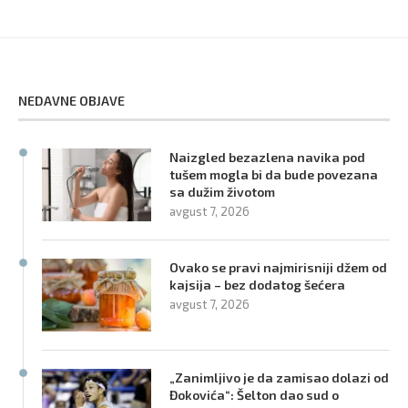
NEDAVNE OBJAVE
Naizgled bezazlena navika pod
tušem mogla bi da bude povezana
sa dužim životom
avgust 7, 2026
Ovako se pravi najmirisniji džem od
kajsija – bez dodatog šećera
avgust 7, 2026
„Zanimljivo je da zamisao dolazi od
Đokovića“: Šelton dao sud o