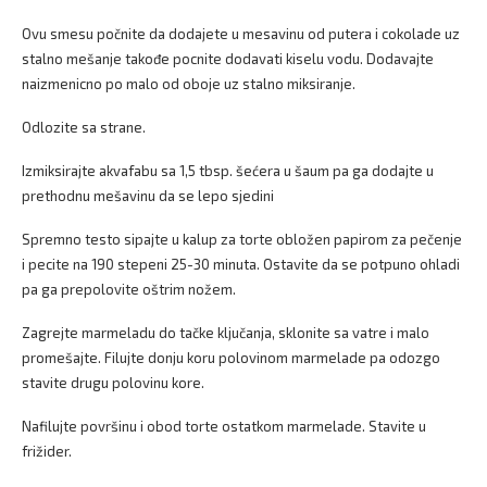
Ovu smesu počnite da dodajete u mesavinu od putera i cokolade uz
stalno mešanje takođe pocnite dodavati kiselu vodu. Dodavajte
naizmenicno po malo od oboje uz stalno miksiranje.
Odlozite sa strane.
Izmiksirajte akvafabu sa 1,5 tbsp. šećera u šaum pa ga dodajte u
prethodnu mešavinu da se lepo sjedini
Spremno testo sipajte u kalup za torte obložen papirom za pečenje
i pecite na 190 stepeni 25-30 minuta. Ostavite da se potpuno ohladi
pa ga prepolovite oštrim nožem.
Zagrejte marmeladu do tačke ključanja, sklonite sa vatre i malo
promešajte. Filujte donju koru polovinom marmelade pa odozgo
stavite drugu polovinu kore.
Nafilujte površinu i obod torte ostatkom marmelade. Stavite u
frižider.