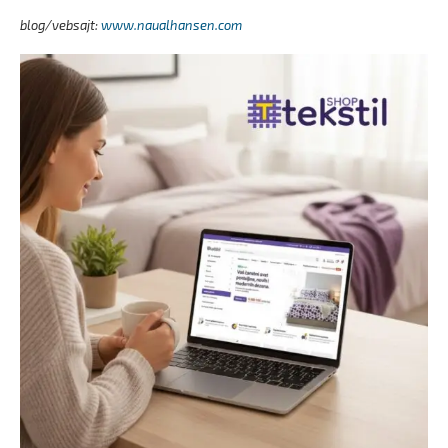
blog/vebsajt:
www.naualhansen.com