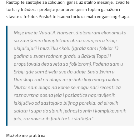
Rastopite sastojke za čokoladni ganaš uz stalno mešanje. Izvadite
tortu iy frižidera i prekrijte je pripremljenim toplim ganažom i
stavite u frižider. Poslužite hladnu tortu uz malo veganskog šlaga.
Moje ime je Naual A. Hansen, diplomirani ekonomista
sa završenim kompletnim obrazovanjem u Srbiji
uključujući i muzičku školu (igrala sam i folklor 13
godina u svom rodnom gradu u Bačkoj Topoli i
proputovala deo sveta sa folklorom). Rođena sam u
Srbiji gde sam živela sve do udaje. Sada živim u
Danskoj i rad na blogu mi je hobi koji mnogo volim.
“Autor sam bloga na kome se mogu naći recepti za
raznovrsna posna jela i poslastice napravljenih
isključivo od sastojaka biljnog porekla: od sirovih
salata i supa do slanih jednostavnih i komplikovanih
jela, raznovrsnih finih torti i slatkiša.”
Možete me pratiti na