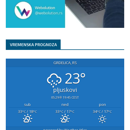
VREMENSKA PROGNOZA
GRDELICA, RS
23°
pljuskovi
05:29
19:45 CEST
sub
ned
pon
33
/ 18
33
/ 17
34
/ 17
°C
°C
°C
°C
°C
°C
powered by
Weather Atlas