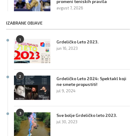
promeni teniskih pravila
avgust 7, 2026
IZABRANE OBJAVE
1
Grdeličko Leto 2023.
jun 16, 2023
2
Grdeličko Leto 2024: Spektakl koji
ne smete propustiti!
jul 9, 2024
3
Sve bolje Grdeličko leto 2023.
jul 30, 2023