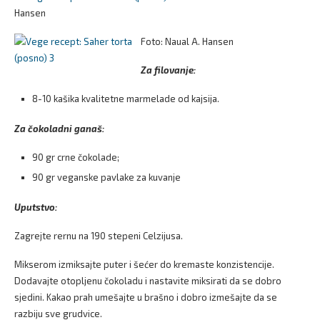
Hansen
Foto: Naual A. Hansen
Za filovanje:
8-10 kašika kvalitetne marmelade od kajsija.
Za čokoladni ganaš:
90 gr crne čokolade;
90 gr veganske pavlake za kuvanje
Uput
stvo:
Zagrejte rernu na 190 stepeni Celzijusa.
Mikserom izmiksajte puter i šećer do kremaste konzistencije.
Dodavajte otopljenu čokoladu i nastavite miksirati da se dobro
sjedini. Kakao prah umešajte u brašno i dobro izmešajte da se
razbiju sve grudvice.