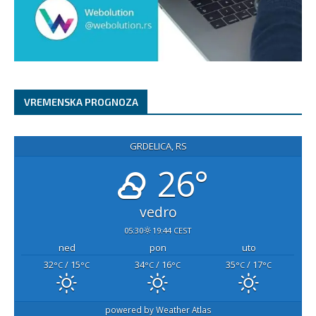
VREMENSKA PROGNOZA
GRDELICA, RS
26°
vedro
05:30
19:44 CEST
ned
pon
uto
32
/ 15
34
/ 16
35
/ 17
°C
°C
°C
°C
°C
°C
powered by
Weather Atlas