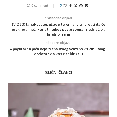
0 comment
0
prethodno objava
(VIDEO) Janakopulos ušao u teren, arbitri pretili da će
prekinuti meč: Panatinaikos posle svega izjednačio u
finalnoj seriji
sledeće objava
4 popularna pića koja treba izbegavati po vrućini: Mogu
dodatno da vas dehidriraju
SLIČNI ČLANCI