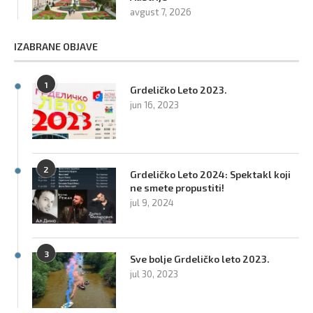
avgust 7, 2026
IZABRANE OBJAVE
1
Grdeličko Leto 2023.
jun 16, 2023
2
Grdeličko Leto 2024: Spektakl koji
ne smete propustiti!
jul 9, 2024
3
Sve bolje Grdeličko leto 2023.
jul 30, 2023