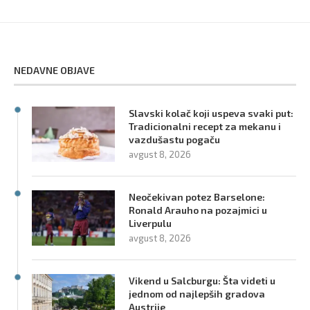
NEDAVNE OBJAVE
Slavski kolač koji uspeva svaki put:
Tradicionalni recept za mekanu i
vazdušastu pogaču
avgust 8, 2026
Neočekivan potez Barselone:
Ronald Arauho na pozajmici u
Liverpulu
avgust 8, 2026
Vikend u Salcburgu: Šta videti u
jednom od najlepših gradova
Austrije