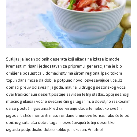
Sutlijaš je jedan od onih deserata koji nikada ne izlaze iz mode.
Kremast, mirisan i jednostavan za pripremu, generacijama je bio
omiljena poslastica u domaćinstvima širom regiona. Ipak, tokom
toplih dana može da dobije potpuno novo, osvežavajuće lice.Uz
domaći preliv od svežih jagoda, malina ili drugog sezonskog voća,
ovaj tradicionalni desert postaje savršen letnji slatkiš. Spoj nežnog
mlečnog ukusa i voćne svežine čini ga laganim, a dovoljno raskošnim
da se posluži i gostima.Pred serviranje dodajte nekoliko svežih
jagoda, listiće mente ili malo rendane limunove korice. Tako ćete od
običnog sutlijaša dobiti lagan i osvežavajući letnji desert koji
izgleda podjednako dobro koliko je i ukusan. Prijatno!