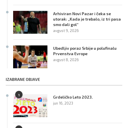
Arhiviran Novi Pazar i čeka se
utorak: „Kada je trebalo, iz tri pasa
smo dali gol“
avgust 9, 2026
Ubedljiv poraz Srbije u polufinalu
Prvenstva Evrope
avgust 8, 2026
IZABRANE OBJAVE
1
Grdeličko Leto 2023.
jun 16, 2023