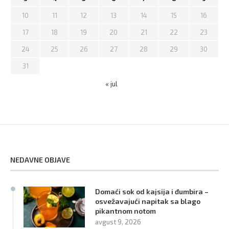
10
11
12
13
14
15
16
17
18
19
20
21
22
23
24
25
26
27
28
29
30
31
« jul
NEDAVNE OBJAVE
Domaći sok od kajsija i đumbira –
osvežavajući napitak sa blago
pikantnom notom
avgust 9, 2026