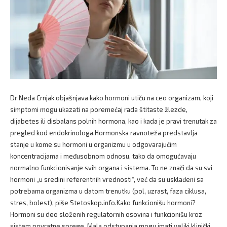
Dr Neda Crnjak objašnjava kako hormoni utiču na ceo organizam, koji simptomi mogu ukazati na poremećaj rada štitaste žlezde, dijabetes ili disbalans polnih hormona, kao i kada je pravi trenutak za pregled kod endokrinologa.Hormonska ravnoteža predstavlja stanje u kome su hormoni u organizmu u odgovarajućim koncentracijama i međusobnom odnosu, tako da omogućavaju normalno funkcionisanje svih organa i sistema. To ne znači da su svi hormoni „u sredini referentnih vrednosti“, već da su usklađeni sa potrebama organizma u datom trenutku (pol, uzrast, faza ciklusa, stres, bolest), piše Stetoskop.info.Kako funkcionišu hormoni?Hormoni su deo složenih regulatornih osovina i funkcionišu kroz sistem povratne sprege. Mala odstupanja mogu imati veliki klinički efekat. Hormonska ravnoteža je ključna, jer zahvaljujuci njoj funkcionišu brojni mehanizmi u organizmu, a koji se tiču metabolizma i energije, reproduktivnog zdravlja, stresa i adaptacije, rasta i razvoja, raspoloženja i kognitivnih sposobnosti, kardiovaskularnog zdravlja, metabolizma kosti i svih drugih organskih sistema.Važno je napomenuti da hormonska ravnoteža nije statična već se menja tokom dana, menstrualnog ciklusa i života. Zato se laboratorijski nalazi uvek tumače u kontekstu simptoma, vremena uzorkovanja i individualnih karakteristika pacijenta.Hormosnki disbalans – simptomi koje ljudi najčešće ignorišuU praksi, hormonski disbalans često daje suptilne, nespecifične simptome koje ljudi pripisuju stresu, umoru ili godinama.„Kao endokrinolog, najčešće vidim da se ignorišu sledeći znaci: hroničan umor i pad energije, promene telesne težine bez jasnog razloga, poremećaji menstrualnog ciklusa, problemi sa kožom i kosom, promene raspoloženja, poremećaji sna, smanjen libido, osećaj hladnoće ili netolerancija na toplotu, promene u apetitu i želja za slatkim, problemi sa koncentracijom. Najveći problem je što su ovi simptomi postepeni i blagi na početku. Zbog toga se pacijenti najčešće javljaju tek kada se razvije jasna bolest”, ističe dr Crnjak.Hormonski disbalans – uticaj stesaUticaj stresa i načina života na hormone je ogroman, a često i presudan, čak i kada postoji genetska predispozicija ili već započet poremećaj. U praksi, bez korekcije ovih faktora, terapija lekovima često daje samo delimičan efekat. Stres, nedostatak sna, nepravilna ishrana, neadekvatna fizička aktivnost, ali i brojni hronični „tihi“ faktori iz okruženja mogu značajno doprineti metaboličkom disbalansu, te suptilno ili trajno remetiti hormonske osovine.U suštini, način života može pokrenuti hormonski disbalas, pogoršati postojeći, ali isto tako i biti osnova terapije.Poremećaji štitaste žlezdePoremećaji štitaste žlezde su danas zaista vrlo česti, a posebno kod žena i to nije slučajno. U pitanju je kombinacija biološke predispozicije i faktora savremenog načina života. Jedan od osnovnih razloga je autoimunost.Žene imaju aktivniji imuni sistem i samim tim veću sklonost autoimunim bolestima kakav je Hashimoto tireoiditis. Pored autoimunosti jako je bitna i uloga polnih hormona, posebno estrogena koji utiču na imuni odgovor.Nedostatak kljucnih mikronutrijenata (jod, selen, gvožđe) mogu dovesti do pogoršanja funkcije štitaste žlezde. Brojni su i endokrini disruptori u okruženju (razne hemikalije iz plastike, kozmetičkih preparata, pesticidi i td.) koji utiču na hormonski sistem i rad štitaste žlezde. Takodje, stres i savremeni način života mogu biti okidač za autoimuni reakciju organizma. U praksi, mnoge pacijentkinje navode pojavu simptoma nakon dužeg perioda stresa.Međutim, treba istaći da danas postoji i bolja dijagnostika, te češće otkrivamo poremećaje jer rutinski radimo ultrazvuk štitaste žlezde, rutinski merimo TSH i proveravamo antitela tako da deo porasta ovih bolesti je i bolje prepoznavanje istih.Prvi simptomi bolesti štitaste žlezdePrvi znaci poremećaja štitaste žlezde su često blagi, nespecifični i lako se pripisuju stresu ili umoru, zbog čega se dijagnoza neretko postavi kasnije.Rani simptomi usporenog rada štitaste žlezde su hroničan umor, pospanost, osećaj hladnoće, blago povećanje telesne mase, suva koža i opadanje kose, usporeno razmišljanje, zatvor, neredovni ciklusi, usporen puls.Rani znaci ubrzanog rada štitaste žlezde su ubrzan rad srca (palpitacije), nervoza, unutrašnji nemir, gubitak telesne mase uprkos dobrom apetitu, netolerancija na toplotu, pojačano znojenje, drhtanje ruku, poremećaj sna.Ove znake je neophodno prepoznati na vreme da bi se uradila potrebna ispitivanja, te da bi se započelo pravovremeno lečenje.Štitasta žlezda – ultrazvukUltrazvuk štitaste žlezde je vrlo koristan i treba ga uraditi kada postoji jasna indikacija iz anamneze, pregleda ili laboratorije. Ultrazvuk je preporučeno da se uradi ukoliko su abnormalni laboratorijski nalazi (TSH, fT3, fT4, anti TPO, anti Tg), jer ultrazvuk tada pomaže da vidimo strukturu žlezde.Takođe, ultrazvuk radimo uvek kada je klinički ili vizuelno primetno uvećanje štitaste žlezde (struma), kada napipamo promenu na vratu (sumnja na čvor), kada imamo asimetriju vrata ili osećaj knedle u grlu prilikom gutanja.Međutim, ultrazvuk se može uraditi ukoliko postoje i simptomi koji ukazuju na poremećaj rada štitaste žlezde kao sto su:umor,gojenje,opadanje kose,lupanje srca,nervoza,poremećaji ciklusa.Ukoliko postoji porodična istorija bolesti štitaste žlezde, takođe savetujemo ultrazvuk. Vrlo značajno je da ultrazvuk radimo u određenim intervalima zbog praćenja već postojećeg nalaza na štitastoj žlezdi (npr. ranije dijagnostikovani čvorovi, ranije ustanovljen Hashimoto tireoiditis). Važno je da znamo da ultrazvuk pokazuje strukturu, ali ne i funkciju.Zato se uvek tumači zajedno sa laboratorijskim analizama.Dijabetes – rani znaciU kliničkoj praksi se razlikuju rani znaci i simptomi dijabetsesa tip1 i tip2.Dijabetes tip 1 – osnovaRani znaci dijabetesa tip 1 su obično brži i izraženiji nego kod tipa 2, jer se javlja nagla apsolutna insulinska deficijencija. Bolest se često razvija naglo, u toku par nedelja iako joj prethode stadijumi kada simptomi nisu izraženi.Dijabetes tip 2 – osnovaU kliničkoj praksi, najveći problem je što dijabetes tip 2 dugo protiče tiho. Većina pacijenata u ranoj fazi nema izražene simptome, ili ih pripisuje stresu i umoru. Najraniji, suptilni znaci (često prvi u praksi) su simptomi koji ukazuju na insulinsku rezistenciju koja prethodi dijabetesu. Pacijenti osecaju umor i pad energije nakon obroka, pospanost posle unosa ugljenih hidrata, pojačan apetit, naročito za slatkišima, nemogućnost regulacije telesne težine, osećaj gladi ubrzo nakon jela, tamne promene na koži vrata ili pazuha.Nakon toga se javljaju kasniji, ali još uvek relativno rani, simptomi hiperglikemije i kada se pojave znamo da dijabetes postoji već neko vreme. To su:pojačana žeđ i učestalo mokrenje,pojačan apetit,zamagljen vid,umor i malaksalost bez jasnog razloga,sporije zarastanje rana,česte infekcije,trnjenje ili peckanje u stopalima.Vrlo je važno da znamo da insulinska rezistencija i rani dijabetes mogu dugo biti asimptomatski, te se testiranje preporučuje ako postoji porodična istorija dijabetesa, prekomerna telesna težina ili gojaznost, sindrom policističnih jajnika (PCOS), povišen krvni pritisak ili lipidi.Dijabetes tip 2Dijabetes tip 2 može često biti sprečen ili odložen, naročito kod osoba koje imaju faktore rizika, kao što su prekomerna težina, insulinska rezistencija, povišena glukoza u krvi, porodična predispozicija. To radimo na način da kontrolišemo telesnu težinu, pravilnom ishranom, redovnom fizičkom aktivnošću, praćenjem zdravlja kroz redovne kontrolne preglede, kontrolom stresa, kvalitetnim snom, te medikamentima ukoliko je potrebno.Prevencija dijabetesa tip 2 je stvar navika i svakodnevnog života, i čak male promene u ishrani i aktivnostima mogu značajno smanjiti rizik.Polni hormoni – poremećaji i učestalostPoremećaji polnih hormona nisu retki, posebno kod žena i muškaraca srednjih godina, ali mogu se javiti i ranije. Njihova učestalost raste sa godinama i sa prisustvom hroničnih bolesti (gojaznost, dijabetes, problemi sa štitnom žlezdom). Kod žena se obično javljaju poremećaji menstrualnog ciklusa, policistični jajnici (PCOS), menopauzalni hormonski disbalans.Procenjuje se da 10% do 20% žena u reproduktivnom periodu ima neki oblik disbalansa hormona.Smanjen nivo testosterona sa godinama (andropauza) može pogađati 20% do 30% muškaraca preko 50 godina.Kod žena ove poremećaje prepoznajemo najčešće kao neredovan ciklus ili izostanak menstruacije, prekomeran rast kose na licu ili telu (hirzutizam), problemi sa plodnošću, nagli dobitak ili gubitak težine, promene raspoloženja, depresija, smanjena energija, vrućinski talasi, noćno znojenje (menopauza).Kod muškaraca sa ovim problemima se uglavnom javlja smanjena seksualna želja i potencija umor, slabost mišića, povećanje telesne mase, posebno abdominalno, promene raspoloženja, depresija, smanjena motivacija, gubitak dlaka ili promene u kvalitetu kože.Kada je potrebno javiti se endokrinologu, a kada internisti?Pacijent treba da se javi internisti kada ima opšte simptome kao što su:umor,malaksalost,slab apetit,povisena temperatura,povišen krvni pritisak ili nezdrav lipidni profil,bol u grudima,usporen ili ubrzan puls,povišena glukoza ili slučajni nalaz insulinske rezistencije,bolovi u stomaku,digestivni problemi,kašalj i brojni drugi simptomi te uvek kada je potrebna prva procena i rutinska laboratorija.Dakle, internista je prvi korak kod nespecifičnih simptoma i može proceniti da li postoji potreba za daljom evaluacijom bilo koje bolesti.Pacijent treba da se javi endokrinologu ukoliko postoje jasni ili dugotrajni metabolički simptomi i simptomi hormonskog disbalansa, kao što su:neočekivan porast telesne mase, gojaznost koja se ne objašnjava ishranom ili aktivnošću,poremećaji štitaste žlezde (otok vrata, promene u energiji, težini, temperaturi tela),simptomi dijabetesa ili predijabetesa koji ne reaguje na osnovne mere,lipidni poremećaji,poremećaji minerala i metabolizma kosti,neredovan cikl