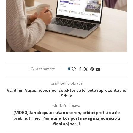
0 comment
0
prethodno objava
Vladimir Vujasinović novi selektor vaterpolo reprezentacije
Srbije
sledeće objava
(VIDEO) Janakopulos ušao u teren, arbitri pretili da će
prekinuti meč: Panatinaikos posle svega izjednačio u
finalnoj seriji