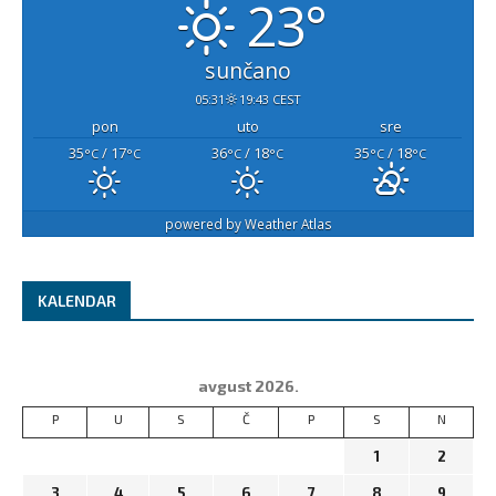
23°
sunčano
05:31
19:43 CEST
pon
uto
sre
35
/ 17
36
/ 18
35
/ 18
°C
°C
°C
°C
°C
°C
powered by
Weather Atlas
KALENDAR
avgust 2026.
P
U
S
Č
P
S
N
1
2
3
4
5
6
7
8
9