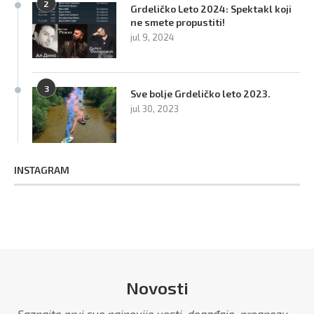
2
Grdeličko Leto 2024: Spektakl koji
ne smete propustiti!
jul 9, 2024
3
Sve bolje Grdeličko leto 2023.
jul 30, 2023
INSTAGRAM
Novosti
Saznajte prvi sve najnovije vesti, događaje, prognozu...