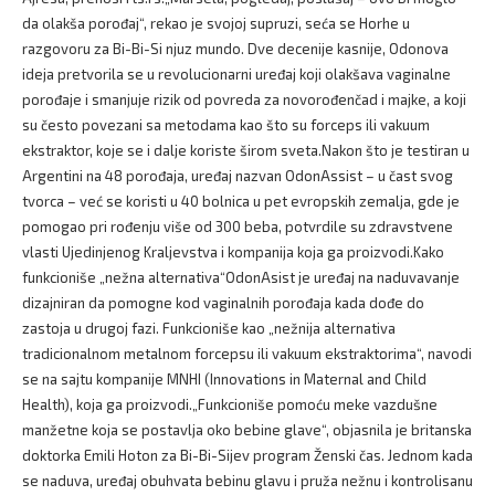
da olakša porođaj“, rekao je svojoj supruzi, seća se Horhe u
razgovoru za Bi-Bi-Si njuz mundo. Dve decenije kasnije, Odonova
ideja pretvorila se u revolucionarni uređaj koji olakšava vaginalne
porođaje i smanjuje rizik od povreda za novorođenčad i majke, a koji
su često povezani sa metodama kao što su forceps ili vakuum
ekstraktor, koje se i dalje koriste širom sveta.Nakon što je testiran u
Argentini na 48 porođaja, uređaj nazvan OdonAssist – u čast svog
tvorca – već se koristi u 40 bolnica u pet evropskih zemalja, gde je
pomogao pri rođenju više od 300 beba, potvrdile su zdravstvene
vlasti Ujedinjenog Kraljevstva i kompanija koja ga proizvodi.Kako
funkcioniše „nežna alternativa“OdonAsist je uređaj na naduvavanje
dizajniran da pomogne kod vaginalnih porođaja kada dođe do
zastoja u drugoj fazi. Funkcioniše kao „nežnija alternativa
tradicionalnom metalnom forcepsu ili vakuum ekstraktorima“, navodi
se na sajtu kompanije MNHI (Innovations in Maternal and Child
Health), koja ga proizvodi.„Funkcioniše pomoću meke vazdušne
manžetne koja se postavlja oko bebine glave“, objasnila je britanska
doktorka Emili Hoton za Bi-Bi-Sijev program Ženski čas. Jednom kada
se naduva, uređaj obuhvata bebinu glavu i pruža nežnu i kontrolisanu