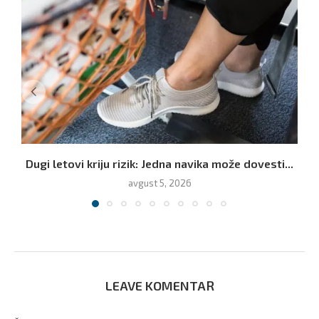
Dugi letovi kriju rizik: Jedna navika može dovesti...
P
avgust 5, 2026
LEAVE KOMENTAR