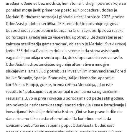
uređaja rođene su bez modrica, hematoma ili drugih povreda koje se
ponekad mogu javiti primenom postojećih procedura“, dodao je
Merialdi.Budućnost porođaja i globalni uticajU proleće 2025. godine
OdonAsist je dobio sertifikat CE Kitemark, što potvrđuje njegovu
bezbednost za upotrebu u bolnicama širom Evrope. Ipak, za razliku
od forcepsa, uređaj nije za višekratnu upotrebu. „Jednokratan je jer
zahteva sterilizaciju gama zracima“, objasnio je Merialdi. Svaki uređaj
košta 335 dolara.Ovaj izum dolazi u vreme kada stopa asistiranih
vaginalnih porođaja u svetu opada, dok stopa carskih rezova raste.
OdonAsist nudi potencijalno sigurniju alternativu u mnogim
slučajevima, smanjujući potrebu za invazivnijim intervencijama.Pored
Velike Britanije, Španije, Francuske, Italije i Nemačke, aparat je
korišćen i u Etiopiji, gde je, prema rečima Merialdija, „dao iste
rezultate“, pokazujući svoj potencijal u zemljama sa ograničenim
resursima.„Ovo je prva inovacija u porođajima od pedesetih godina,
što pokazuje nedostatak zastupljenosti zdravlja žena u istraživanju i
inovacijama“, istakla je doktorka Hoton. „Čini se kao pravo ludilo da
danas imamo tako zastarele metode. Da koristimo metal da
izvučemo bebu.“Sa inovacijama poput OdonAsista, budućnost