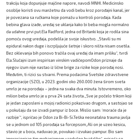
trakciju koja dopunjuje majčine napore, navodi MNHI. Medicinsko
osoblje koristi ovu manžetnu da vodi bebu kroz porođajni kanal, jer
je povezana sa ručkama koje pomažu u kontroli porođaja. Kada
bebina glava izađe, uređaj se uklanja kako bi beba mogla normalno
da udahne prvi put.Ela Radford, jedna od Britanki koja je rodila sina
pomoću ovog uređaja, podelila je svoje iskustvo. „Stavili su mi
epidural nakon duge i iscrpljujuće šetnje i skoro ništa nisam osetila.
Bez oklevanja bih ponovo tražila ovaj uređaj da imam priliku“, tvrdi
Ela.Slučajni izum inspirisan vinskim vadičepomOdon priznaje da
njegov izum nije nastao iz lične brige za rizike koje porođaj nosi.
Međutim, ti rizici su stvarni. Prema podacima Svetske zdravstvene
organizacije (SZO), u 2023. godini oko 260.000 žena širom sveta
umrlo je na porođaju – jedna na svaka dva minuta. Istovremeno, oko
milion beba umrlo je u prva 24 sata života.„Sve je počelo trikom koji
je jedan zaposleni u mojoj radionici pokazivao drugom, a sastojao se
u pokušaju da se izvadi pampur iz boce. Mislio sam: ‘moraće da je
razbije’“, ispričao je Odon za Bi-Bi-Si.Teška neonatalna trauma javlja
se u jednom od 105 porođaja sa forcepsom„Ali on je uzeo kesicu,
stavio je u bocu, naduvao je, povukao i izvukao pampur. Bio sam
impresioniran tim mehanizmom vazdušne hvataljke“, priseća se