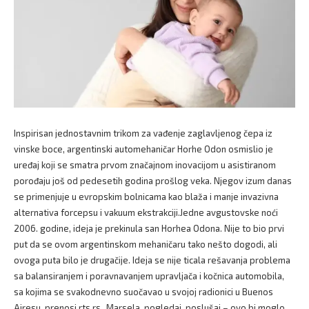
Inspirisan jednostavnim trikom za vađenje zaglavljenog čepa iz
vinske boce, argentinski automehaničar Horhe Odon osmislio je
uređaj koji se smatra prvom značajnom inovacijom u asistiranom
porođaju još od pedesetih godina prošlog veka. Njegov izum danas
se primenjuje u evropskim bolnicama kao blaža i manje invazivna
alternativa forcepsu i vakuum ekstrakciji.Jedne avgustovske noći
2006. godine, ideja je prekinula san Horhea Odona. Nije to bio prvi
put da se ovom argentinskom mehaničaru tako nešto dogodi, ali
ovoga puta bilo je drugačije. Ideja se nije ticala rešavanja problema
sa balansiranjem i poravnavanjem upravljača i kočnica automobila,
sa kojima se svakodnevno suočavao u svojoj radionici u Buenos
Ajresu, prenosi rts.rs.„Marsela, pogledaj, poslušaj – ovo bi moglo