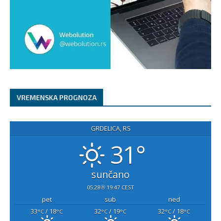
VREMENSKA PROGNOZA
GRDELICA, RS
31°
sunčano
05:28
19:47 CEST
pet
sub
ned
33
/ 18
32
/ 19
32
/ 18
°C
°C
°C
°C
°C
°C