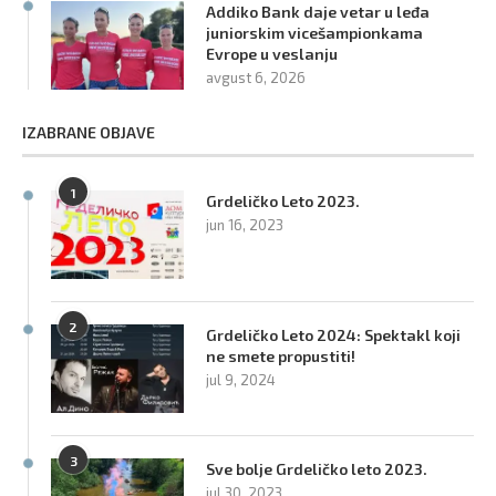
Addiko Bank daje vetar u leđa
juniorskim vicešampionkama
Evrope u veslanju
avgust 6, 2026
IZABRANE OBJAVE
1
Grdeličko Leto 2023.
jun 16, 2023
2
Grdeličko Leto 2024: Spektakl koji
ne smete propustiti!
jul 9, 2024
3
Sve bolje Grdeličko leto 2023.
jul 30, 2023