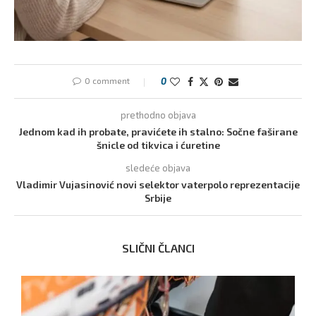
0 comment
0
prethodno objava
Jednom kad ih probate, pravićete ih stalno: Sočne faširane
šnicle od tikvica i ćuretine
sledeće objava
Vladimir Vujasinović novi selektor vaterpolo reprezentacije
Srbije
SLIČNI ČLANCI