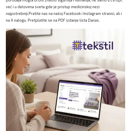
porođaja mogla bi biti znatno sigurnija i humanija, ne samo u Evropi,
već i u delovima sveta gde je pristup medicinskoj nezi
najpotrebniji.Pratite nas na našoj Facebook i Instagram stranici, ali i
na X nalogu. Pretplatite se na PDF izdanje lista Danas.