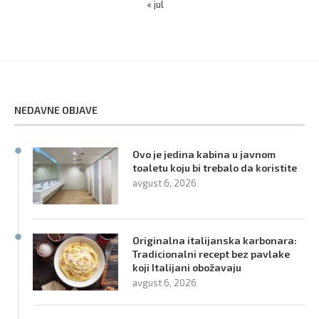
« jul
NEDAVNE OBJAVE
Ovo je jedina kabina u javnom
toaletu koju bi trebalo da koristite
avgust 6, 2026
Originalna italijanska karbonara:
Tradicionalni recept bez pavlake
koji Italijani obožavaju
avgust 6, 2026