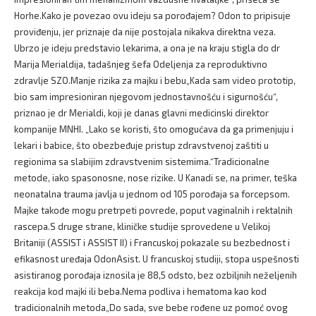
Horhe.Kako je povezao ovu ideju sa porođajem? Odon to pripisuje
proviđenju, jer priznaje da nije postojala nikakva direktna veza.
Ubrzo je ideju predstavio lekarima, a ona je na kraju stigla do dr
Marija Merialdija, tadašnjeg šefa Odeljenja za reproduktivno
zdravlje SZO.Manje rizika za majku i bebu„Kada sam video prototip,
bio sam impresioniran njegovom jednostavnošću i sigurnošću“,
priznao je dr Merialdi, koji je danas glavni medicinski direktor
kompanije MNHI. „Lako se koristi, što omogućava da ga primenjuju i
lekari i babice, što obezbeđuje pristup zdravstvenoj zaštiti u
regionima sa slabijim zdravstvenim sistemima.“Tradicionalne
metode, iako spasonosne, nose rizike. U Kanadi se, na primer, teška
neonatalna trauma javlja u jednom od 105 porođaja sa forcepsom.
Majke takođe mogu pretrpeti povrede, poput vaginalnih i rektalnih
rascepa.S druge strane, kliničke studije sprovedene u Velikoj
Britaniji (ASSIST i ASSIST II) i Francuskoj pokazale su bezbednost i
efikasnost uređaja OdonAsist. U francuskoj studiji, stopa uspešnosti
asistiranog porođaja iznosila je 88,5 odsto, bez ozbiljnih neželjenih
reakcija kod majki ili beba.Nema podliva i hematoma kao kod
tradicionalnih metoda„Do sada, sve bebe rođene uz pomoć ovog