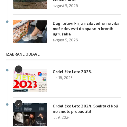
avgust 5, 2026
Dugi letovi kriju rizik: Jedna navika
može dovesti do opasnih krvnih
ugrušaka
avgust 5, 2026
IZABRANE OBJAVE
1
Grdeličko Leto 2023.
jun 16, 2023
2
Grdeličko Leto 2024: Spektakl koji
ne smete propustiti!
jul 9, 2024