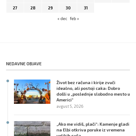
27
28
29
30
31
« dec
feb »
NEDAVNE OBJAVE
Život bez računa i kirije zvuči
idealno, ali postoji caka: Dobro
došli u „poslednje slobodno mesto u
Americi“
avgust 5, 2026
„Ako me vidiš, plači“: Kamenje gladi
na Elbi otkriva poruke iz vremena
velikih suša