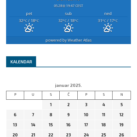
05:28
19:47 CEST
pet
sub
ned
32
/ 18
32
/ 18
31
/ 17
°C
°C
°C
°C
°C
°C
powered by
Weather Atlas
KALENDAR
januar 2025.
P
U
S
Č
P
S
N
1
2
3
4
5
6
7
8
9
10
11
12
13
14
15
16
17
18
19
20
21
22
23
24
25
26