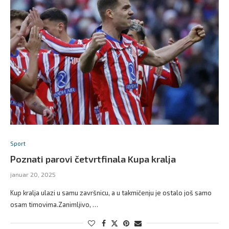
Sport
Poznati parovi četvrtfinala Kupa kralja
januar 20, 2025
Kup kralja ulazi u samu završnicu, a u takmičenju je ostalo još samo
osam timovima.Zanimljivo, …