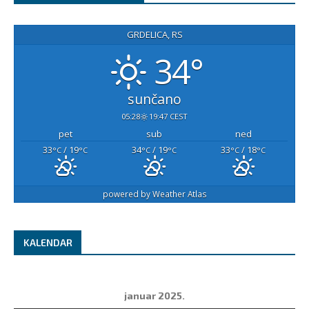
GRDELICA, RS
34°
sunčano
05:28
19:47 CEST
pet
sub
ned
33
/ 19
34
/ 19
33
/ 18
°C
°C
°C
°C
°C
°C
powered by
Weather Atlas
KALENDAR
januar 2025.