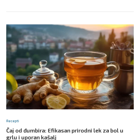
Recepti
Čaj od đumbira: Efikasan prirodni lek za bol u
grlu i uporan kašalj