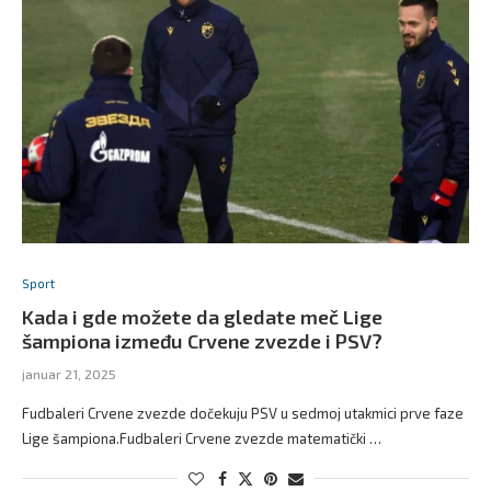
Sport
Kada i gde možete da gledate meč Lige
šampiona između Crvene zvezde i PSV?
januar 21, 2025
Fudbaleri Crvene zvezde dočekuju PSV u sedmoj utakmici prve faze
Lige šampiona.Fudbaleri Crvene zvezde matematički …