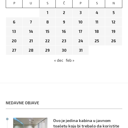
P
U
S
Č
P
S
N
1
2
3
4
5
6
7
8
9
10
11
12
13
14
15
16
17
18
19
20
21
22
23
24
25
26
27
28
29
30
31
« dec
feb »
NEDAVNE OBJAVE
Ovo je jedina kabina u javnom
toaletu koju bi trebalo da koristite