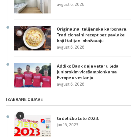
avgust 6, 2026
Originalna italijanska karbonara:
Tradicionalni recept bez pavlake
koji Italijani obožavaju
avgust 6, 2026
Addiko Bank daje vetar u leđa
juniorskim vicešampionkama
Evrope u veslanju
avgust 6, 2026
IZABRANE OBJAVE
1
Grdeličko Leto 2023.
jun 16, 2023