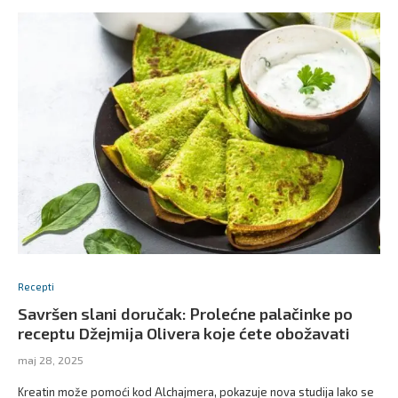
Recepti
Savršen slani doručak: Prolećne palačinke po
receptu Džejmija Olivera koje ćete obožavati
maj 28, 2025
Kreatin može pomoći kod Alchajmera, pokazuje nova studija Iako se