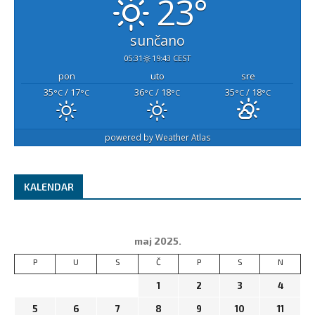
23°
sunčano
05:31
19:43 CEST
pon
uto
sre
35
/ 17
36
/ 18
35
/ 18
°C
°C
°C
°C
°C
°C
powered by
Weather Atlas
KALENDAR
maj 2025.
P
U
S
Č
P
S
N
1
2
3
4
5
6
7
8
9
10
11