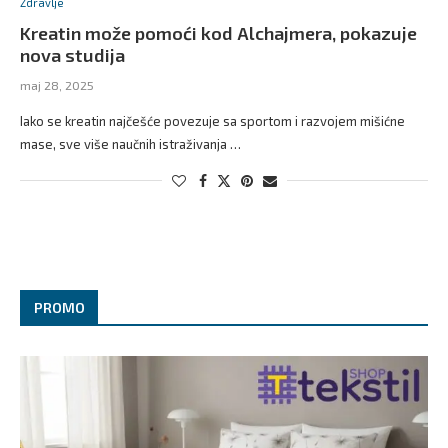
Zdravlje
Kreatin može pomoći kod Alchajmera, pokazuje
nova studija
maj 28, 2025
Iako se kreatin najčešće povezuje sa sportom i razvojem mišićne
mase, sve više naučnih istraživanja …
PROMO