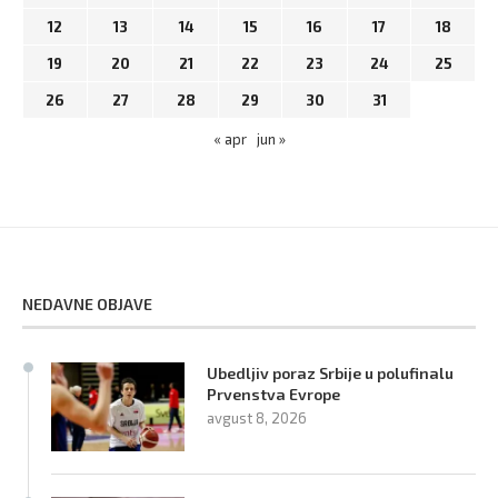
12
13
14
15
16
17
18
19
20
21
22
23
24
25
26
27
28
29
30
31
« apr
jun »
NEDAVNE OBJAVE
Ubedljiv poraz Srbije u polufinalu
Prvenstva Evrope
avgust 8, 2026