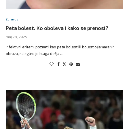
Zdravlje
Peta bolest: Ko oboleva i kako se prenosi?
maj 28, 2025
Infektivni eritem, poznat i kao peta bolest ili bolest ošamarenih
obraza, naizgled je blaga dečja …