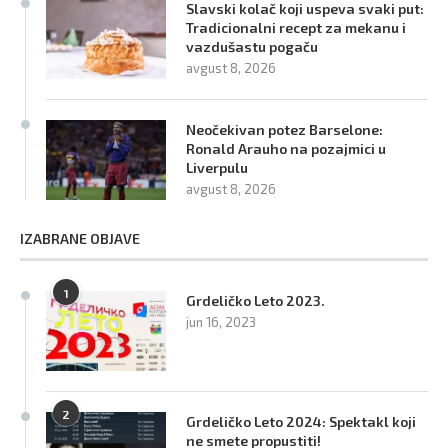
Slavski kolač koji uspeva svaki put:
Tradicionalni recept za mekanu i
vazdušastu pogaču
avgust 8, 2026
Neočekivan potez Barselone:
Ronald Arauho na pozajmici u
Liverpulu
avgust 8, 2026
IZABRANE OBJAVE
1
Grdeličko Leto 2023.
jun 16, 2023
2
Grdeličko Leto 2024: Spektakl koji
ne smete propustiti!