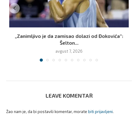
„Zanimljivo je da zamisao dolazi od Đokovića“:
B
Šelton...
avgust 7, 2026
LEAVE KOMENTAR
Žao nam je, da bi postavili komentar, morate
biti prijavljeni
.