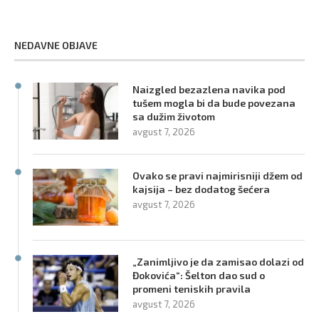
NEDAVNE OBJAVE
Naizgled bezazlena navika pod
tušem mogla bi da bude povezana
sa dužim životom
avgust 7, 2026
Ovako se pravi najmirisniji džem od
kajsija – bez dodatog šećera
avgust 7, 2026
„Zanimljivo je da zamisao dolazi od
Đokovića“: Šelton dao sud o
promeni teniskih pravila
avgust 7, 2026