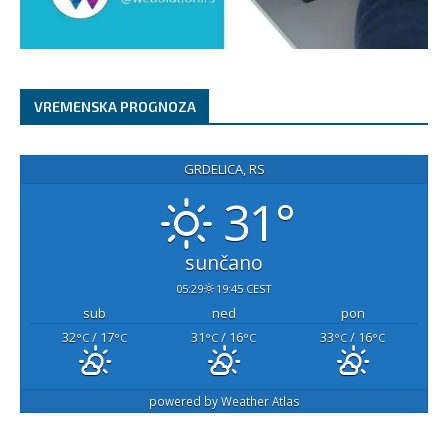
VREMENSKA PROGNOZA
GRDELICA, RS
31°
sunčano
05:29
19:45 CEST
sub
ned
pon
32
/ 17
31
/ 16
33
/ 16
°C
°C
°C
°C
°C
°C
powered by
Weather Atlas