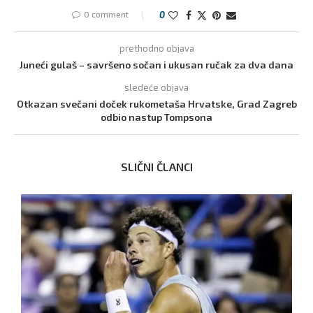
0 comment
0
prethodno objava
Juneći gulaš – savršeno sočan i ukusan ručak za dva dana
sledeće objava
Otkazan svečani doček rukometaša Hrvatske, Grad Zagreb
odbio nastup Tompsona
SLIČNI ČLANCI