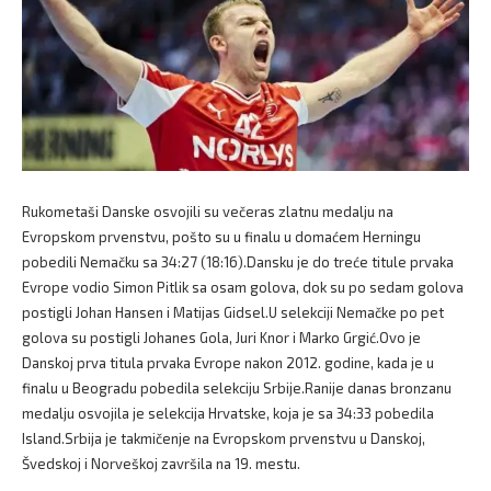
Rukometaši Danske osvojili su večeras zlatnu medalju na
Evropskom prvenstvu, pošto su u finalu u domaćem Herningu
pobedili Nemačku sa 34:27 (18:16).Dansku je do treće titule prvaka
Evrope vodio Simon Pitlik sa osam golova, dok su po sedam golova
postigli Johan Hansen i Matijas Gidsel.U selekciji Nemačke po pet
golova su postigli Johanes Gola, Juri Knor i Marko Grgić.Ovo je
Danskoj prva titula prvaka Evrope nakon 2012. godine, kada je u
finalu u Beogradu pobedila selekciju Srbije.Ranije danas bronzanu
medalju osvojila je selekcija Hrvatske, koja je sa 34:33 pobedila
Island.Srbija je takmičenje na Evropskom prvenstvu u Danskoj,
Švedskoj i Norveškoj završila na 19. mestu.