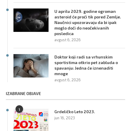
U aprilu 2029. godine ogroman
asteroid će proći tik pored Zemlje.
Naučnici upozoravaju da bi ipak
moglo doći do neočekivanih
posledica
avgust 6, 2026
Doktor koji radi sa vrhunskim
sportistima otkrio pet zabluda o
spavanju: Jedna će iznenaditi
mnoge
avgust 6, 2026
IZABRANE OBJAVE
1
Grdeličko Leto 2023.
jun 16, 2023