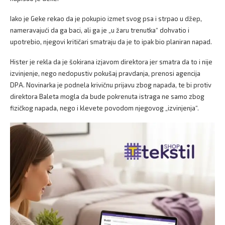
Iako je Geke rekao da je pokupio izmet svog psa i strpao u džep,
nameravajući da ga baci, ali ga je „u žaru trenutka“ dohvatio i
upotrebio, njegovi kritičari smatraju da je to ipak bio planiran napad.
Hister je rekla da je šokirana izjavom direktora jer smatra da to i nije
izvinjenje, nego nedopustiv pokušaj pravdanja, prenosi agencija
DPA. Novinarka je podnela krivičnu prijavu zbog napada, te bi protiv
direktora Baleta mogla da bude pokrenuta istraga ne samo zbog
fizičkog napada, nego i klevete povodom njegovog „izvinjenja“.