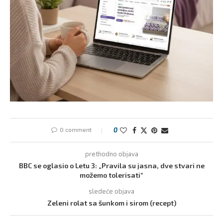
0 comment
0
prethodno objava
BBC se oglasio o Letu 3: „Pravila su jasna, dve stvari ne
možemo tolerisati“
sledeće objava
Zeleni rolat sa šunkom i sirom (recept)