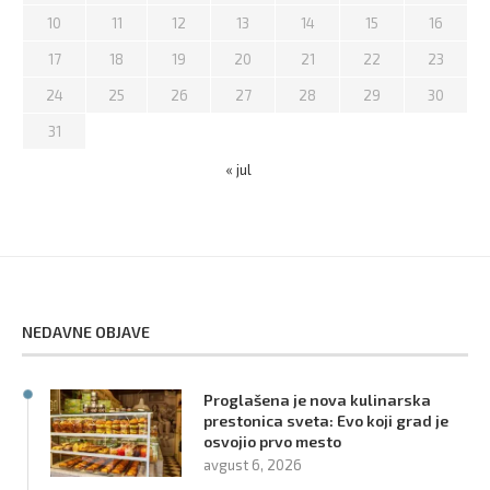
10
11
12
13
14
15
16
17
18
19
20
21
22
23
24
25
26
27
28
29
30
31
« jul
NEDAVNE OBJAVE
Proglašena je nova kulinarska
prestonica sveta: Evo koji grad je
osvojio prvo mesto
avgust 6, 2026