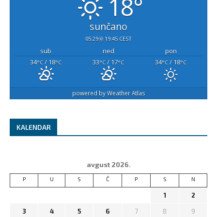
18°
sunčano
05:29
19:45 CEST
sub
ned
pon
34
/ 18
33
/ 17
34
/ 18
°C
°C
°C
°C
°C
°C
powered by
Weather Atlas
KALENDAR
avgust 2026.
P
U
S
Č
P
S
N
1
2
3
4
5
6
7
8
9