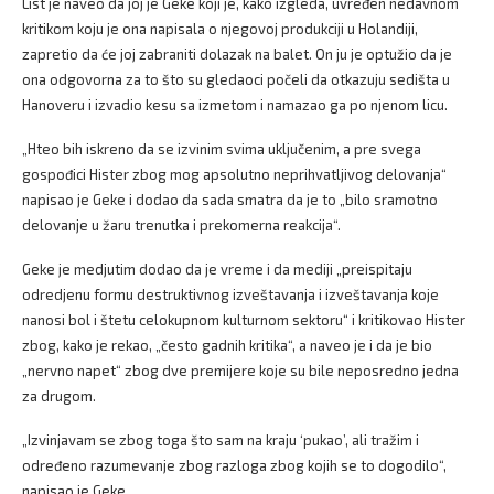
List je naveo da joj je Geke koji je, kako izgleda, uvređen nedavnom
kritikom koju je ona napisala o njegovoj produkciji u Holandiji,
zapretio da će joj zabraniti dolazak na balet. On ju je optužio da je
ona odgovorna za to što su gledaoci počeli da otkazuju sedišta u
Hanoveru i izvadio kesu sa izmetom i namazao ga po njenom licu.
„Hteo bih iskreno da se izvinim svima uključenim, a pre svega
gospođici Hister zbog mog apsolutno neprihvatljivog delovanja“
napisao je Geke i dodao da sada smatra da je to „bilo sramotno
delovanje u žaru trenutka i prekomerna reakcija“.
Geke je medjutim dodao da je vreme i da mediji „preispitaju
odredjenu formu destruktivnog izveštavanja i izveštavanja koje
nanosi bol i štetu celokupnom kulturnom sektoru“ i kritikovao Hister
zbog, kako je rekao, „često gadnih kritika“, a naveo je i da je bio
„nervno napet“ zbog dve premijere koje su bile neposredno jedna
za drugom.
„Izvinjavam se zbog toga što sam na kraju ‘pukao’, ali tražim i
određeno razumevanje zbog razloga zbog kojih se to dogodilo“,
napisao je Geke.