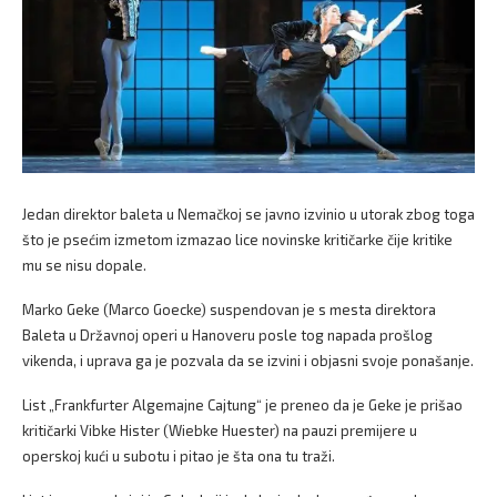
Jedan direktor baleta u Nemačkoj se javno izvinio u utorak zbog toga
što je psećim izmetom izmazao lice novinske kritičarke čije kritike
mu se nisu dopale.
Marko Geke (Marco Goecke) suspendovan je s mesta direktora
Baleta u Državnoj operi u Hanoveru posle tog napada prošlog
vikenda, i uprava ga je pozvala da se izvini i objasni svoje ponašanje.
List „Frankfurter Algemajne Cajtung“ je preneo da je Geke je prišao
kritičarki Vibke Hister (Wiebke Huester) na pauzi premijere u
operskoj kući u subotu i pitao je šta ona tu traži.