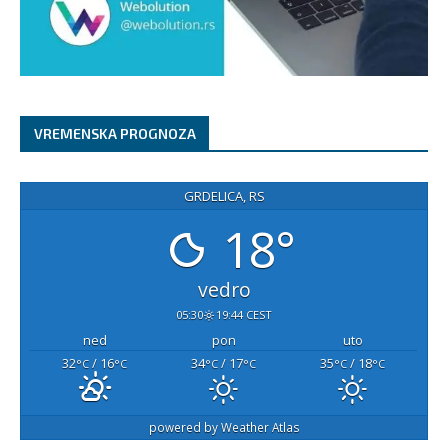
VREMENSKA PROGNOZA
GRDELICA, RS
18°
vedro
05:30
19:44 CEST
ned
pon
uto
32
/ 16
34
/ 17
35
/ 18
°C
°C
°C
°C
°C
°C
powered by
Weather Atlas