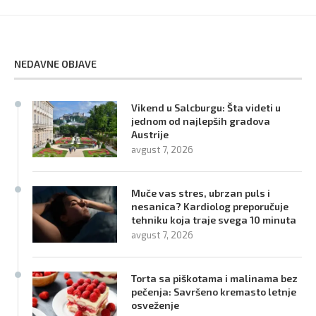
NEDAVNE OBJAVE
Vikend u Salcburgu: Šta videti u
jednom od najlepših gradova
Austrije
avgust 7, 2026
Muče vas stres, ubrzan puls i
nesanica? Kardiolog preporučuje
tehniku koja traje svega 10 minuta
avgust 7, 2026
Torta sa piškotama i malinama bez
pečenja: Savršeno kremasto letnje
osveženje