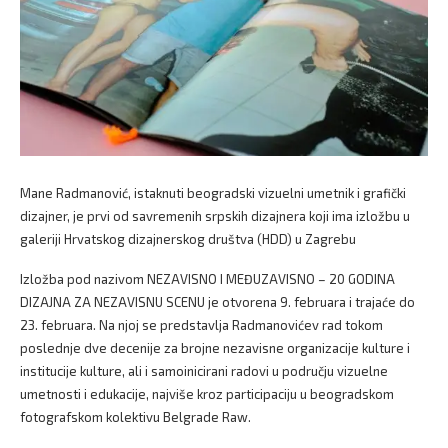
Mane Radmanović, istaknuti beogradski vizuelni umetnik i grafički
dizajner, je prvi od savremenih srpskih dizajnera koji ima izložbu u
galeriji Hrvatskog dizajnerskog društva (HDD) u Zagrebu
Izložba pod nazivom NEZAVISNO I MEĐUZAVISNO – 20 GODINA
DIZAJNA ZA NEZAVISNU SCENU je otvorena 9. februara i trajaće do
23. februara. Na njoj se predstavlja Radmanovićev rad tokom
poslednje dve decenije za brojne nezavisne organizacije kulture i
institucije kulture, ali i samoinicirani radovi u području vizuelne
umetnosti i edukacije, najviše kroz participaciju u beogradskom
fotografskom kolektivu Belgrade Raw.