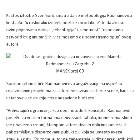
Kustos izložbe Sven Sorić smatra da se metodologija Radmanovića
kristališe “u raskoraku između poetike i produkcije” te da ako se
ovim pojmovima dodaju „tehnologija“ i „umetnost“, “uspevamo
zatvoriti krug unutar čijih ivica možemo da posmatramo opus” ovog
autora.
MANEK broj 09
Sorić posebno ističe Radmanovićevo angažovanje na uspešno
realizovanim projektima za aktere nezavisne kulturne scene, kao i za
ustanove kulture koje nose nezavidne budžete.
“Prihvatajući ograničenja kao deo metode ili koncepta, Radmanović
poseže za velikim formatima neuvezanih tabaka, monohromatskom
(ne obavezno crnom) štampom, alternativnim oblicima poveza, ili
pak osmišljava disperzovanu publikaciju koja se umesto uveza
stavlja u kutiju. Pri tome, autor ne zanemaruje ni dizajnerski jezik, koji