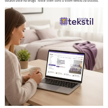
oblasti utiče na drugu“ ističe Sven Sorić u svom tekstu za izložbu.