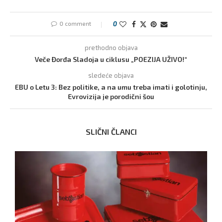
0 comment
0
prethodno objava
Veče Đorđa Sladoja u ciklusu „POEZIJA UŽIVO!“
sledeće objava
EBU o Letu 3: Bez politike, a na umu treba imati i golotinju,
Evrovizija je porodični šou
SLIČNI ČLANCI