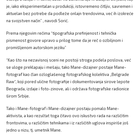
je, iako eksperimentalan u produkciji, istovremeno čitljiv, savremen i
aktuelan bez potrebe da podleže onlajn trendovima, već ih izokreće
na svojstven način” , navodi Sorić.
Prema njegovim rečima “tipografska prefinjenost i tehnička
pismenost govore upravo u prilog tome da je reč o ozbiljnom i
promišljenom autorskom jeziku”
“Kao što na nezavisnoj sceni ne postoji stroga podela poslova, već
se uloge preklapaju i mešaju, tako Mane-dizajner postaje Mane-
fotograf kao član ozloglašenog fotografskog kolektiva „Belgrade
Raw“, koji pored ulične fotografije i dokumentovanja sirove lepote
Beograda, izdaje i foto-zinove, ali i održava fotografske radionice
širom Srbije.
Tako i Mane-fotograf i Mane-dizajner postaju pomalo Mane-
aktivista, a kao rezultat toga čitavo ovo iskustvo rada na različitim
frontovima, u različitim tehnikama i iz različitih uglova inspiriše još
jedno u nizu, tj. umetnik Mane.