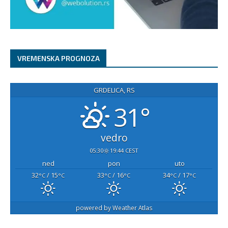
VREMENSKA PROGNOZA
GRDELICA, RS
31°
vedro
05:30
19:44 CEST
ned
pon
uto
32
/ 15
33
/ 16
34
/ 17
°C
°C
°C
°C
°C
°C
powered by
Weather Atlas