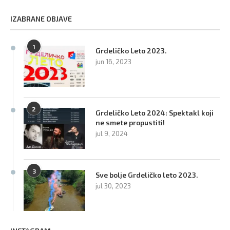
IZABRANE OBJAVE
1
Grdeličko Leto 2023.
jun 16, 2023
2
Grdeličko Leto 2024: Spektakl koji
ne smete propustiti!
jul 9, 2024
3
Sve bolje Grdeličko leto 2023.
jul 30, 2023