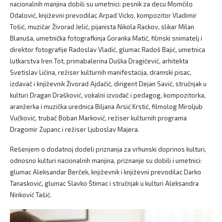
nacionalnih manjina dobili su umetnici: pesnik za decu Momčilo
Odalović, književni prevodilac Arpad Vicko, kompozitor Vladimir
Tošić, muzičar Živorad Jelić, pijanista Nikola Rackov, slikar Milan
Blanuša, umetnička fotografkinja Goranka Matić, filmski snimatelj i
direktor fotografije Radoslav Vladić, glumac Radoš Bajić, umetnica
lutkarstva Iren Tot, primabalerina Duška Dragičević, arhitekta
Svetislav Ličina, režiser kulturnih manifestacija, dramski pisac,
izdavač i književnik Živorad Ajdačić, dirigent Dejan Savić, stručnjak u
kulturi Dragan Drašković, vokalni izvođač i pedagog, kompozitorka,
aranžerka i muzička urednica Biljana Arsić Krstić, filmolog Miroljub
Vučković, trubač Boban Marković, režiser kulturnih programa
Dragomir Zupanc i režiser Ljuboslav Majera.
Rešenjem o dodatnoj dodeli priznanja za vrhunski doprinos kulturi,
odnosno kulturi nacionalnih manjina, priznanje su dobili i umetnici:
glumac Aleksandar Berček, književnik i književni prevodilac Darko
Tanasković, glumac Slavko Štimac i stručnjak u kulturi Aleksandra
Ninković Tašić.