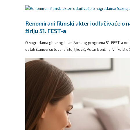
Renomirani filmski akteri odlučivaće o
žiriju 51. FEST-a
O nagradama glavnog takmičarskog programa 51. FEST-a odluč
ostali članovi su Jovana Stojiljković, Petar Benčina, Vinko Br