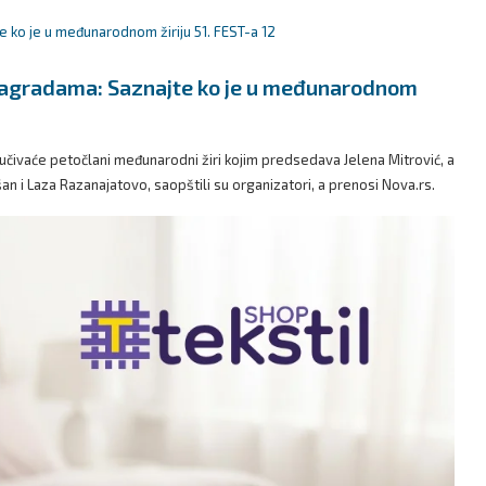
 nagradama: Saznajte ko je u međunarodnom
ivaće petočlani međunarodni žiri kojim predsedava Jelena Mitrović, a
ešan i Laza Razanajatovo, saopštili su organizatori, a prenosi Nova.rs.