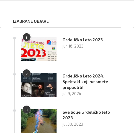
IZABRANE OBJAVE
1
Grdeličko Leto 2023.
jun 16, 2023
2
Grdeličko Leto 2024:
Spektakl koji ne smete
propustiti!
jul 9, 2024
3
Sve bolje Grdeličko leto
2023.
jul 30, 2023