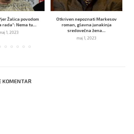
Pjer Žalica povodom
Otkriven nepoznati Markesov
Gd
 rada“: Nema tu...
roman, glavna junakinja
sredovečna žena...
maj 1, 2023
maj 1, 2023
E KOMENTAR