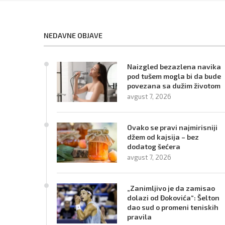
NEDAVNE OBJAVE
Naizgled bezazlena navika
pod tušem mogla bi da bude
povezana sa dužim životom
avgust 7, 2026
Ovako se pravi najmirisniji
džem od kajsija – bez
dodatog šećera
avgust 7, 2026
„Zanimljivo je da zamisao
dolazi od Đokovića“: Šelton
dao sud o promeni teniskih
pravila