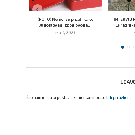
(FOTO) Nemci su pisali kako
INTERVJU 
Jugosloveni zbog ovoga...
„Praznika
maj 1, 2023
LEAV
Žao nam je, da bi postavili komentar, morate
biti prijavljeni
.