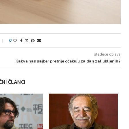
0
sledeće objava
Kakve nas sajber pretnje očekuju za dan zaljubljenih?
ČNI ČLANCI