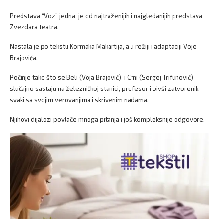
Predstava “Voz” jedna je od najtraženijih i najgledanijih predstava
Zvezdara teatra.
Nastala je po tekstu Kormaka Makartija, a u režiji i adaptaciji Voje
Brajovića.
Počinje tako što se Beli (Voja Brajović) i Crni (Sergej Trifunović)
slučajno sastaju na železničkoj stanici, profesor i bivši zatvorenik,
svaki sa svojim verovanjima i skrivenim nadama.
Njihovi dijalozi povlače mnoga pitanja i još kompleksnije odgovore.