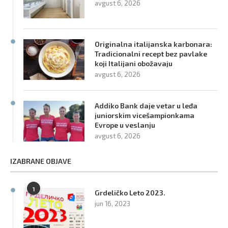
avgust 6, 2026
Originalna italijanska karbonara:
Tradicionalni recept bez pavlake
koji Italijani obožavaju
avgust 6, 2026
Addiko Bank daje vetar u leđa
juniorskim vicešampionkama
Evrope u veslanju
avgust 6, 2026
IZABRANE OBJAVE
1
Grdeličko Leto 2023.
jun 16, 2023