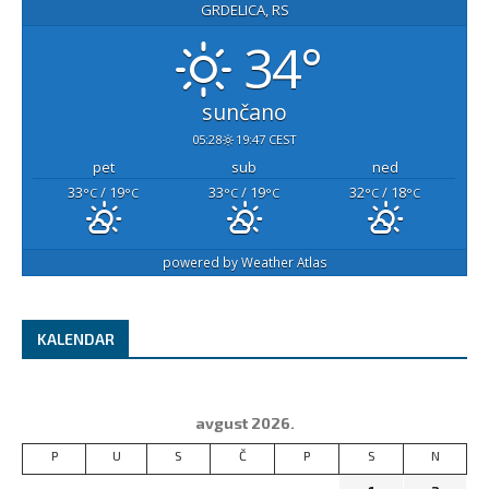
GRDELICA, RS
34°
sunčano
05:28
19:47 CEST
pet
sub
ned
33
/ 19
33
/ 19
32
/ 18
°C
°C
°C
°C
°C
°C
powered by
Weather Atlas
KALENDAR
avgust 2026.
P
U
S
Č
P
S
N