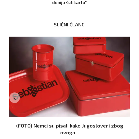
dobija šut kartu“
SLIČNI ČLANCI
(FOTO) Nemci su pisali kako Jugosloveni zbog
ovoga...