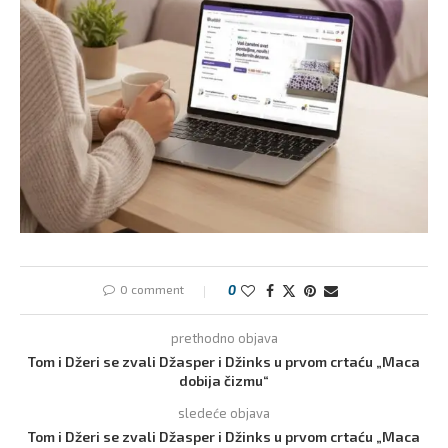
0 comment
0
prethodno objava
Tom i Džeri se zvali Džasper i Džinks u prvom crtaću „Maca
dobija čizmu“
sledeće objava
Tom i Džeri se zvali Džasper i Džinks u prvom crtaću „Maca