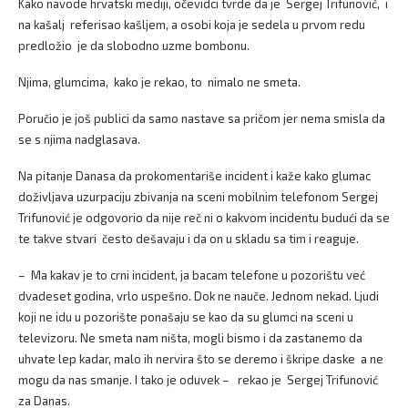
Kako navode hrvatski mediji, očevidci tvrde da je Sergej Trifunović, i
na kašalj referisao kašljem, a osobi koja je sedela u prvom redu
predložio je da slobodno uzme bombonu.
Njima, glumcima, kako je rekao, to nimalo ne smeta.
Poručio je još publici da samo nastave sa pričom jer nema smisla da
se s njima nadglasava.
Na pitanje Danasa da prokomentariše incident i kaže kako glumac
doživljava uzurpaciju zbivanja na sceni mobilnim telefonom Sergej
Trifunović je odgovorio da nije reč ni o kakvom incidentu budući da se
te takve stvari često dešavaju i da on u skladu sa tim i reaguje.
– Ma kakav je to crni incident, ja bacam telefone u pozorištu već
dvadeset godina, vrlo uspešno. Dok ne nauče. Jednom nekad. Ljudi
koji ne idu u pozorište ponašaju se kao da su glumci na sceni u
televizoru. Ne smeta nam ništa, mogli bismo i da zastanemo da
uhvate lep kadar, malo ih nervira što se deremo i škripe daske a ne
mogu da nas smanje. I tako je oduvek – rekao je Sergej Trifunović
za Danas.