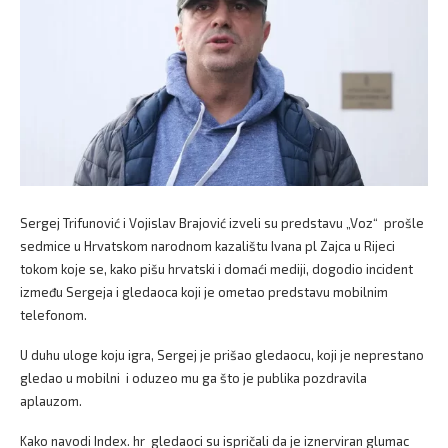
Sergej Trifunović i Vojislav Brajović izveli su predstavu „Voz“ prošle
sedmice u Hrvatskom narodnom kazalištu Ivana pl Zajca u Rijeci
tokom koje se, kako pišu hrvatski i domaći mediji, dogodio incident
između Sergeja i gledaoca koji je ometao predstavu mobilnim
telefonom.
U duhu uloge koju igra, Sergej je prišao gledaocu, koji je neprestano
gledao u mobilni i oduzeo mu ga što je publika pozdravila
aplauzom.
Kako navodi Index. hr gledaoci su ispričali da je iznerviran glumac