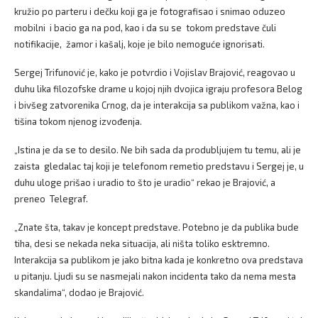
kružio po parteru i dečku koji ga je fotografisao i snimao oduzeo
mobilni i bacio ga na pod, kao i da su se tokom predstave čuli
notifikacije, žamor i kašalj, koje je bilo nemoguće ignorisati.
Sergej Trifunović je, kako je potvrdio i Vojislav Brajović, reagovao u
duhu lika filozofske drame u kojoj njih dvojica igraju profesora Belog
i bivšeg zatvorenika Crnog, da je interakcija sa publikom važna, kao i
tišina tokom njenog izvođenja.
„Istina je da se to desilo. Ne bih sada da produbljujem tu temu, ali je
zaista gledalac taj koji je telefonom remetio predstavu i Sergej je, u
duhu uloge prišao i uradio to što je uradio“ rekao je Brajović, a
preneo Telegraf.
„Znate šta, takav je koncept predstave. Potebno je da publika bude
tiha, desi se nekada neka situacija, ali ništa toliko esktremno.
Interakcija sa publikom je jako bitna kada je konkretno ova predstava
u pitanju. Ljudi su se nasmejali nakon incidenta tako da nema mesta
skandalima“, dodao je Brajović.