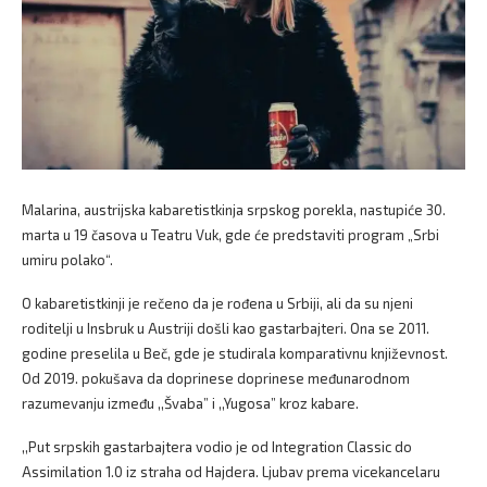
Malarina, austrijska kabaretistkinja srpskog porekla, nastupiće 30.
marta u 19 časova u Teatru Vuk, gde će predstaviti program „Srbi
umiru polako“.
O kabaretistkinji je rečeno da je rođena u Srbiji, ali da su njeni
roditelji u Insbruk u Austriji došli kao gastarbajteri. Ona se 2011.
godine preselila u Beč, gde je studirala komparativnu književnost.
Od 2019. pokušava da doprinese doprinese međunarodnom
razumevanju između ,,Švaba” i ,,Yugosa” kroz kabare.
,,Put srpskih gastarbajtera vodio je od Integration Classic do
Assimilation 1.0 iz straha od Hajdera. Ljubav prema vicekancelaru