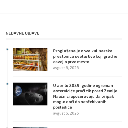
NEDAVNE OBJAVE
Proglašena je nova kulinarska
prestonica sveta: Evo koji grad je
osvojio prvo mesto
avgust 6, 2026
U aprilu 2029. godine ogroman
asteroid će proći tik pored Zemlje.
Naučnici upozoravaju da bi ipak
moglo doći do neočekivanih
posledica
avgust 6, 2026