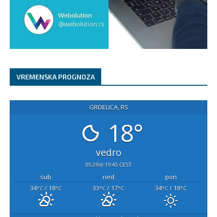
VREMENSKA PROGNOZA
GRDELICA, RS
18°
vedro
05:29
19:45 CEST
sub
ned
pon
34
/ 18
33
/ 17
34
/ 18
°C
°C
°C
°C
°C
°C