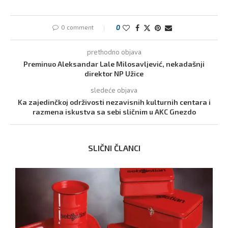
0 comment
0
prethodno objava
Preminuo Aleksandar Lale Milosavljević, nekadašnji
direktor NP Užice
sledeće objava
Ka zajedinčkoj održivosti nezavisnih kulturnih centara i
razmena iskustva sa sebi sličnim u AKC Gnezdo
SLIČNI ČLANCI