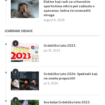
Doktor koji radi sa vrhunskim
sportistima otkrio pet zabluda o
spavanju: Jedna će iznenaditi
mnoge
avgust 6, 2026
IZABRANE OBJAVE
1
Grdeličko Leto 2023.
jun 16, 2023
2
Grdeličko Leto 2024: Spektakl koji
ne smete propustiti!
jul 9, 2024
3
Sve bolje Grdeličko leto 2023.