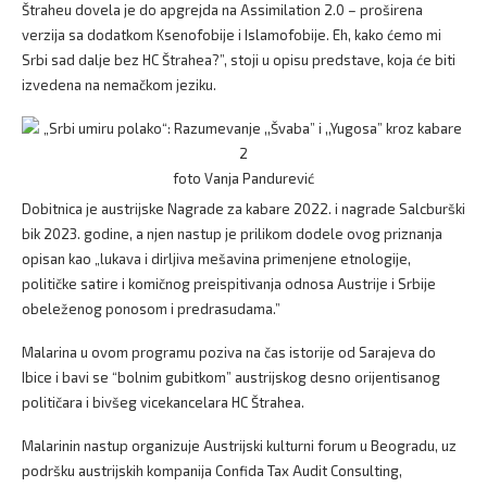
Štraheu dovela je do apgrejda na Assimilation 2.0 – proširena
verzija sa dodatkom Ksenofobije i Islamofobije. Eh, kako ćemo mi
Srbi sad dalje bez HC Štrahea?”, stoji u opisu predstave, koja će biti
izvedena na nemačkom jeziku.
foto Vanja Pandurević
Dobitnica je austrijske Nagrade za kabare 2022. i nagrade Salcburški
bik 2023. godine, a njen nastup je prilikom dodele ovog priznanja
opisan kao „lukava i dirljiva mešavina primenjene etnologije,
političke satire i komičnog preispitivanja odnosa Austrije i Srbije
obeleženog ponosom i predrasudama.”
Malarina u ovom programu poziva na čas istorije od Sarajeva do
Ibice i bavi se “bolnim gubitkom” austrijskog desno orijentisanog
političara i bivšeg vicekancelara HC Štrahea.
Malarinin nastup organizuje Austrijski kulturni forum u Beogradu, uz
podršku austrijskih kompanija Confida Tax Audit Consulting,