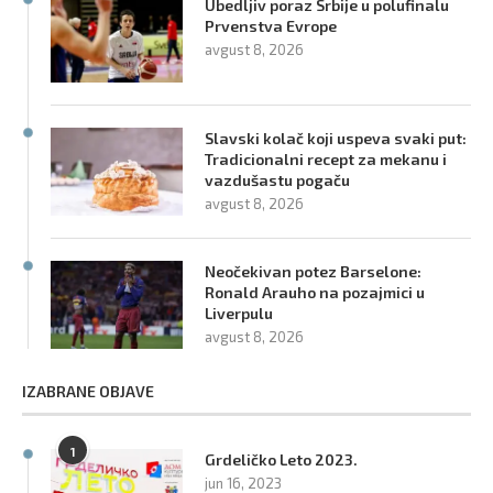
Ubedljiv poraz Srbije u polufinalu
Prvenstva Evrope
avgust 8, 2026
Slavski kolač koji uspeva svaki put:
Tradicionalni recept za mekanu i
vazdušastu pogaču
avgust 8, 2026
Neočekivan potez Barselone:
Ronald Arauho na pozajmici u
Liverpulu
avgust 8, 2026
IZABRANE OBJAVE
1
Grdeličko Leto 2023.
jun 16, 2023