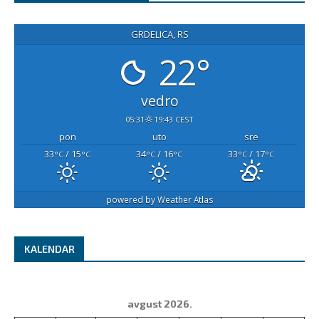
GRDELICA, RS
22°
vedro
05:31
19:43 CEST
pon
uto
sre
33
/ 15
34
/ 16
33
/ 17
°C
°C
°C
°C
°C
°C
powered by
Weather Atlas
KALENDAR
avgust 2026.