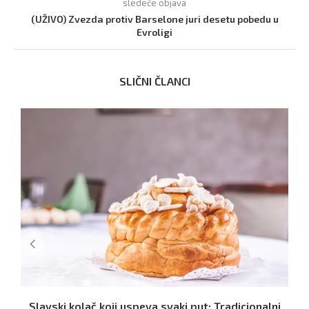
sledeće objava
(UŽIVO) Zvezda protiv Barselone juri desetu pobedu u
Evroligi
SLIČNI ČLANCI
Slavski kolač koji uspeva svaki put: Tradicionalni