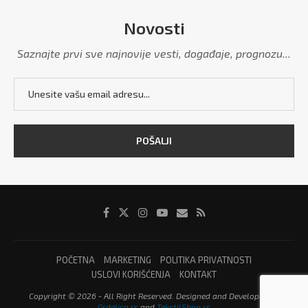
Novosti
Saznajte prvi sve najnovije vesti, događaje, prognozu...
POČETNA
MARKETING
POLITIKA PRIVATNOSTI
USLOVI KORIŠĆENJA
KONTAKT
Copyright © 2026 - All Right Reserved. Designed and Developed by
Grdelica.rs
and
TekstilShop.rs