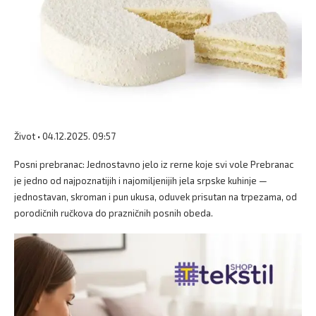
Život • 04.12.2025. 09:57
Posni prebranac: Jednostavno jelo iz rerne koje svi vole Prebranac
je jedno od najpoznatijih i najomiljenijih jela srpske kuhinje —
jednostavan, skroman i pun ukusa, oduvek prisutan na trpezama, od
porodičnih ručkova do prazničnih posnih obeda.