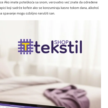
ice Ako imate poteškoća sa snom, verovatno već znate da određene
Napici koji sadrže kofein ako se konzumiraju kasno tokom dana, alkohol
a spavanje mogu ozbiljno narušiti san.