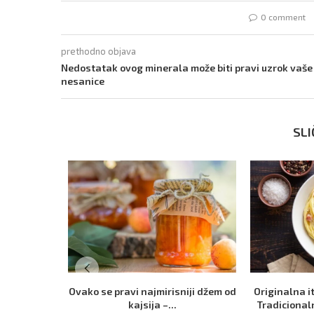
0 comment
prethodno objava
Nedostatak ovog minerala može biti pravi uzrok vaše
nesanice
SLI
Ovako se pravi najmirisniji džem od
Originalna i
kajsija –...
Tradicional