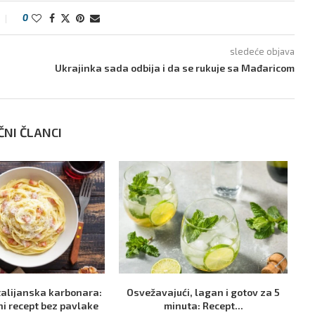
0
sledeće objava
Ukrajinka sada odbija i da se rukuje sa Mađaricom
ČNI ČLANCI
talijanska karbonara:
Osvežavajući, lagan i gotov za 5
P
ni recept bez pavlake
minuta: Recept...