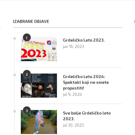
IZABRANE OBJAVE
1
Grdeličko Leto 2023.
jun 16, 2023
2
Grdeličko Leto 2024:
Spektakl koji ne smete
propustiti!
jul 9, 2024
3
Sve bolje Grdeličko leto
2023.
jul 30, 2023