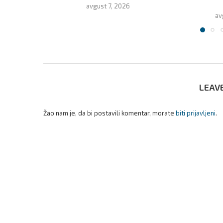
avgust 7, 2026
av
LEAV
Žao nam je, da bi postavili komentar, morate
biti prijavljeni
.