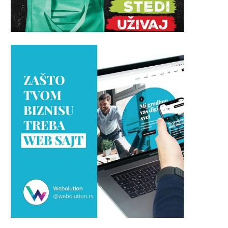
ita sa šljivama od gotovih kora:
Moravska salata: Tradiciona
Starinski desert...
recept koji svakoj trpezi daje