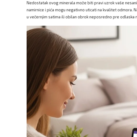
Nedostatak ovog minerala može biti pravi uzrok vaše nesan
namirnice i pića mogu negativno uticati na kvalitet odmora. 
u večernjim satima ili obilan obrok neposredno pre odlaska n