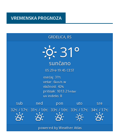
avgust 5, 2026
avgust 4, 2026
VREMENSKA PROGNOZA
GRDELICA, RS
31°
sunčano
05:29
19:45 CEST
osećaj: 31
°c
vetar: 6
w
km/h
vlažnost: 42
%
pritisak: 1013.21
mbar
uv indeks: 8
sub
ned
pon
uto
sre
32
/ 17
31
/ 16
33
/ 16
33
/ 17
34
/ 17
°C
°C
°C
°C
°C
°C
°C
°C
°C
°C
powered by
Weather Atlas