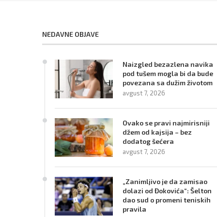
NEDAVNE OBJAVE
Naizgled bezazlena navika
pod tušem mogla bi da bude
povezana sa dužim životom
avgust 7, 2026
Ovako se pravi najmirisniji
džem od kajsija – bez
dodatog šećera
avgust 7, 2026
„Zanimljivo je da zamisao
dolazi od Đokovića“: Šelton
dao sud o promeni teniskih
pravila