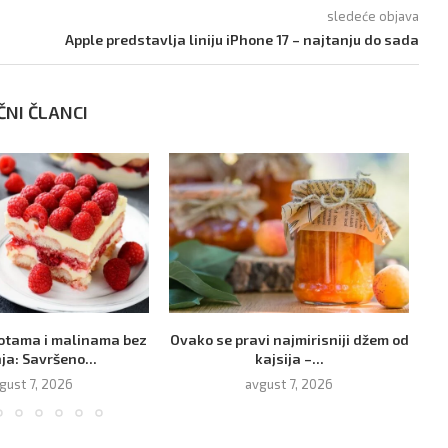
sledeće objava
Apple predstavlja liniju iPhone 17 – najtanju do sada
ČNI ČLANCI
kotama i malinama bez
Ovako se pravi najmirisniji džem od
Or
ja: Savršeno...
kajsija –...
T
gust 7, 2026
avgust 7, 2026