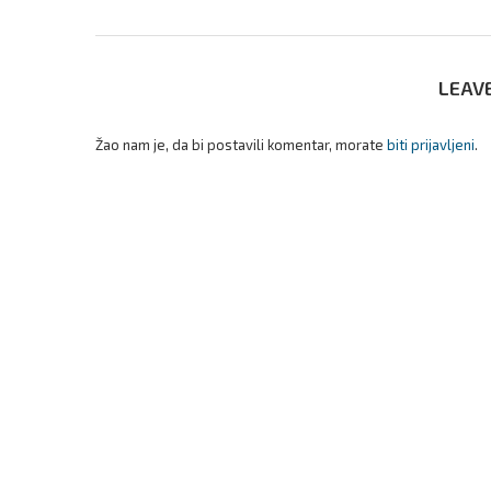
LEAV
Žao nam je, da bi postavili komentar, morate
biti prijavljeni
.