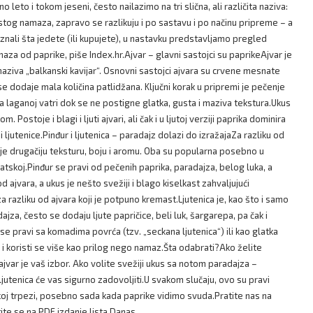
leto i tokom jeseni, često nailazimo na tri slična, ali različita naziva:
je istog namaza, zapravo se razlikuju i po sastavu i po načinu pripreme – a
o znali šta jedete (ili kupujete), u nastavku predstavljamo pregled
amaza od paprike, piše Index.hr.Ajvar – glavni sastojci su paprikeAjvar je
 naziva „balkanski kavijar“. Osnovni sastojci ajvara su crvene mesnate
a se dodaje mala količina patlidžana. Ključni korak u pripremi je pečenje
e na laganoj vatri dok se ne postigne glatka, gusta i maziva tekstura.Ukus
ostoje i blagi i ljuti ajvari, ali čak i u ljutoj verziji paprika dominira
 ljutenice.Pinđur i ljutenica – paradajz dolazi do izražajaZa razliku od
daje drugačiju teksturu, boju i aromu. Oba su popularna posebno u
Hrvatskoj.Pinđur se pravi od pečenih paprika, paradajza, belog luka, a
d ajvara, a ukus je nešto svežiji i blago kiselkast zahvaljujući
 razliku od ajvara koji je potpuno kremast.Ljutenica je, kao što i samo
dajza, često se dodaju ljute papričice, beli luk, šargarepa, pa čak i
 se pravi sa komadima povrća (tzv. „seckana ljutenica“) ili kao glatka
us i koristi se više kao prilog nego namaz.Šta odabrati?Ako želite
jvar je vaš izbor. Ako volite svežiji ukus sa notom paradajza –
– ljutenica će vas sigurno zadovoljiti.U svakom slučaju, ovo su pravi
akoj trpezi, posebno sada kada paprike vidimo svuda.Pratite nas na
tite se na PDF izdanje lista Danas.