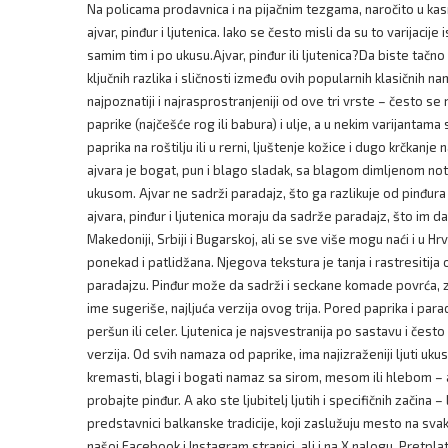
Na policama prodavnica i na pijačnim tezgama, naročito u kasno 
ajvar, pinđur i ljutenica. Iako se često misli da su to varijaci
samim tim i po ukusu.Ajvar, pinđur ili ljutenica?Da biste tačn
ključnih razlika i sličnosti između ovih popularnih klasičnih n
najpoznatiji i najrasprostranjeniji od ove tri vrste – često se
paprike (najčešće rog ili babura) i ulje, a u nekim varijantam
paprika na roštilju ili u rerni, ljuštenje kožice i dugo krčkanj
ajvara je bogat, pun i blago sladak, sa blagom dimljenom notom. P
ukusom. Ajvar ne sadrži paradajz, što ga razlikuje od pinđura i
ajvara, pinđur i ljutenica moraju da sadrže paradajz, što im 
Makedoniji, Srbiji i Bugarskoj, ali se sve više mogu naći i u 
ponekad i patlidžana. Njegova tekstura je tanja i rastresitija o
paradajzu. Pinđur može da sadrži i seckane komade povrća, za
ime sugeriše, najljuća verzija ovog trija. Pored paprika i para
peršun ili celer. Ljutenica je najsvestranija po sastavu i često
verzija. Od svih namaza od paprike, ima najizraženiji ljuti uk
kremasti, blagi i bogati namaz sa sirom, mesom ili hlebom – a
probajte pinđur. A ako ste ljubitelj ljutih i specifičnih začina 
predstavnici balkanske tradicije, koji zaslužuju mesto na sv
našoj Facebook i Instagram stranici, ali i na X nalogu. Pretpla