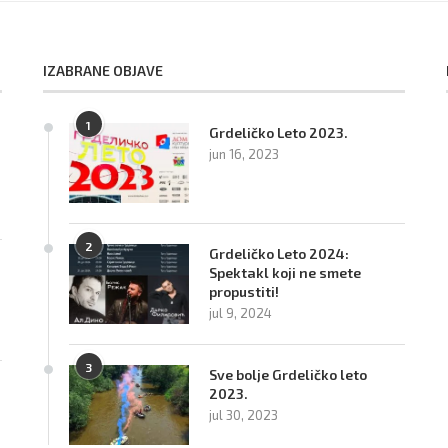
IZABRANE OBJAVE
1
Grdeličko Leto 2023.
jun 16, 2023
2
Grdeličko Leto 2024:
Spektakl koji ne smete
propustiti!
jul 9, 2024
3
Sve bolje Grdeličko leto
2023.
jul 30, 2023