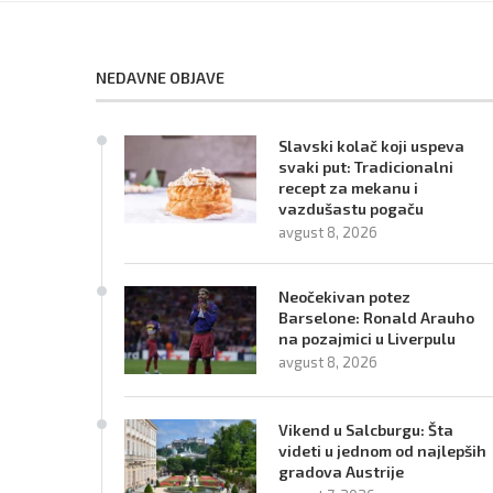
NEDAVNE OBJAVE
Slavski kolač koji uspeva
svaki put: Tradicionalni
recept za mekanu i
vazdušastu pogaču
avgust 8, 2026
Neočekivan potez
Barselone: Ronald Arauho
na pozajmici u Liverpulu
avgust 8, 2026
Vikend u Salcburgu: Šta
videti u jednom od najlepših
gradova Austrije