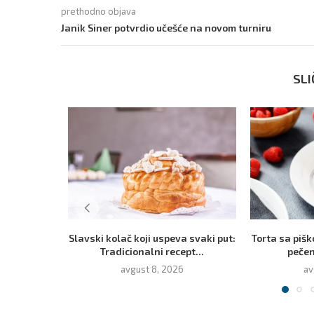
prethodno objava
Janik Siner potvrdio učešće na novom turniru
SLI
Slavski kolač koji uspeva svaki put:
Torta sa piš
Tradicionalni recept...
pečen
avgust 8, 2026
av