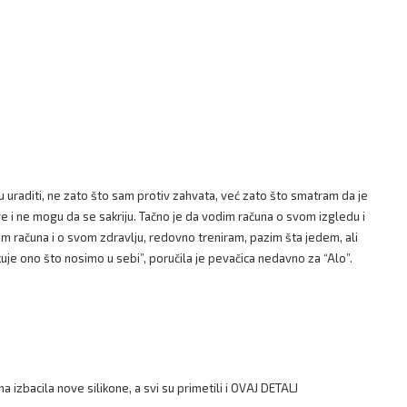
ću uraditi, ne zato što sam protiv zahvata, već zato što smatram da je
ive i ne mogu da se sakriju. Tačno je da vodim računa o svom izgledu i
m računa i o svom zdravlju, redovno treniram, pazim šta jedem, ali
kuje ono što nosimo u sebi”, poručila je pevačica nedavno za “Alo”.
 izbacila nove silikone, a svi su primetili i OVAJ DETALJ