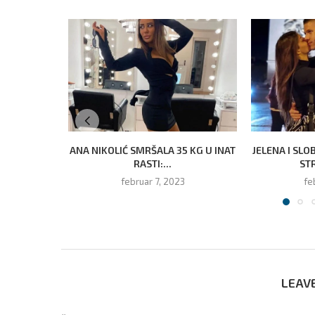
ANA NIKOLIĆ SMRŠALA 35 KG U INAT
JELENA I SLO
RASTI:...
STR
februar 7, 2023
fe
LEAV