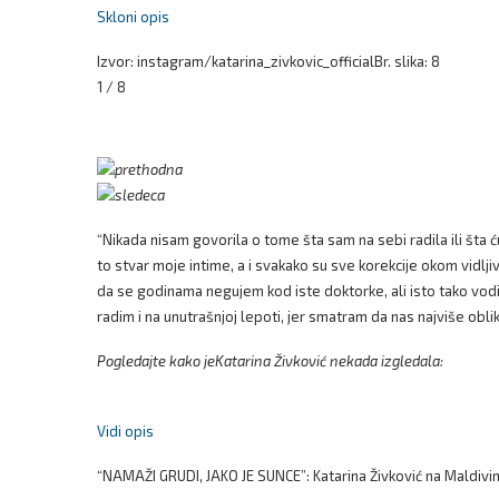
Skloni opis
Izvor: instagram/katarina_zivkovic_official
Br. slika: 8
1 / 8
“Nikada nisam govorila o tome šta sam na sebi radila ili šta 
to stvar moje intime, a i svakako su sve korekcije okom vidlj
da se godinama negujem kod iste doktorke, ali isto tako vodi
radim i na unutrašnjoj lepoti, jer smatram da nas najviše obli
Pogledajte kako jeKatarina Živković nekada izgledala:
Vidi opis
“NAMAŽI GRUDI, JAKO JE SUNCE”: Katarina Živković na Maldivima