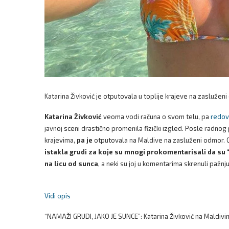
Katarina Živković je otputovala u toplije krajeve na zasluže
Katarina Živković
veoma vodi računa o svom telu, pa
redovn
javnoj sceni drastično promenila fizički izgled. Posle radnog 
krajevima,
pa je
otputovala na Maldive na zasluženi odmor. O
istakla grudi za koje su mnogi prokomentarisali da su 
na licu od sunca
, a neki su joj u komentarima skrenuli pažnj
Vidi opis
“NAMAŽI GRUDI, JAKO JE SUNCE”: Katarina Živković na Maldivima