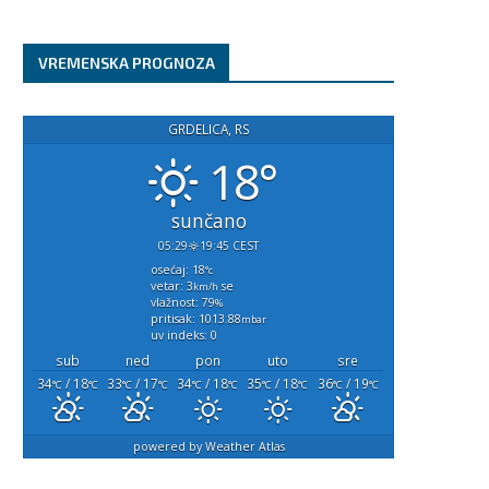
VREMENSKA PROGNOZA
GRDELICA, RS
18°
sunčano
05:29
19:45 CEST
osećaj: 18
°c
vetar: 3
se
km/h
vlažnost: 79
%
pritisak: 1013.88
mbar
uv indeks: 0
sub
ned
pon
uto
sre
34
/ 18
33
/ 17
34
/ 18
35
/ 18
36
/ 19
°C
°C
°C
°C
°C
°C
°C
°C
°C
°C
powered by
Weather Atlas