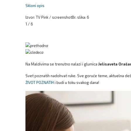
Skloni opis
Izvor: TV Pink / screenshot
Br. slika: 6
1 / 6
Na Maldivima se trenutno nalazi i glumica
Jelisaveta Oraša
Svet poznatih nadohvat ruke. Sve goruće teme, aktuelna dešav
ŽIVOT POZNATIH
i budi u toku svakog dana!