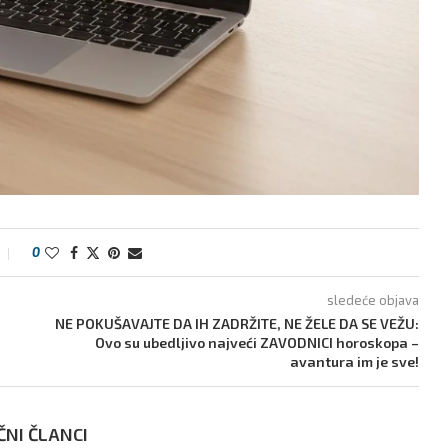
0
sledeće objava
NE POKUŠAVAJTE DA IH ZADRŽITE, NE ŽELE DA SE VEŽU:
Ovo su ubedljivo najveći ZAVODNICI horoskopa –
avantura im je sve!
ČNI ČLANCI