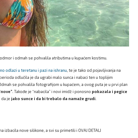
ni odmor i odmah se pohvalila atributima u kupaćem kostimu.
o odlazi u teretanu i pazi na ishranu
, te je tako od pojavljivanja na
perioda odlučila je da ugrabi malo sunca i nabaci ten u toplijim
dmah se pohvalila fotografijom u kupaćem, a ovog puta je u prvi plan
“nove”
. Takođe je “nabacila” i novi imidž i ponosno
pokazala i pegice
u da je
jako sunce i da bi trebalo da namaže grudi
.
 izbacila nove silikone, a svi su primetili i OVAJ DETALJ