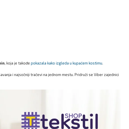
nin
, koja je takođe
pokazala kako izgleda u kupaćem kostimu
.
anja i najsočniji tračevi na jednom mestu. Pridruži se Viber zajednici