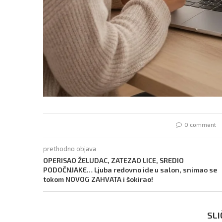
0 comment
prethodno objava
OPERISAO ŽELUDAC, ZATEZAO LICE, SREDIO
PODOČNJAKE… Ljuba redovno ide u salon, snimao se
tokom NOVOG ZAHVATA i šokirao!
SLI