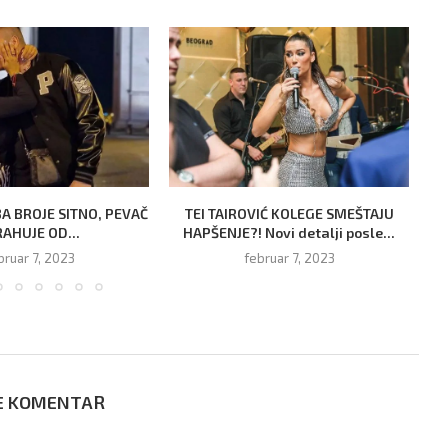
BA BROJE SITNO, PEVAČ
TEI TAIROVIĆ KOLEGE SMEŠTAJU
AHUJE OD...
HAPŠENJE?! Novi detalji posle...
bruar 7, 2023
februar 7, 2023
E KOMENTAR